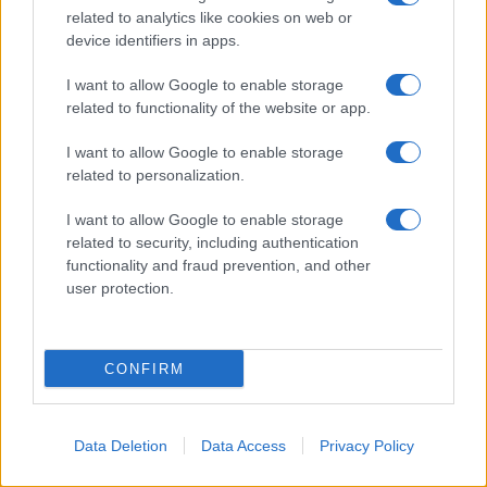
related to analytics like cookies on web or
device identifiers in apps.
I want to allow Google to enable storage
related to functionality of the website or app.
«un-American»
I want to allow Google to enable storage
related to personalization.
Francesco Erspamer
05 Novembre 2024 21:00
I want to allow Google to enable storage
related to security, including authentication
Esiste una parola che accomuna democratici e
functionality and fraud prevention, and other
repubblicani americani e che infatti viene continuamente
user protection.
usata da Harris e da Trump per denigrare l’avversario. Si
tratta di «un-American»,...
CONFIRM
EUROPA
Data Deletion
Data Access
Privacy Policy