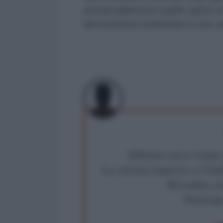
immancabilmente quello spirito di
del momento richiedono e che, an
Abbiamo poco tempo pe
La censura imposta a l'Ant
Rivendica un
Partecip