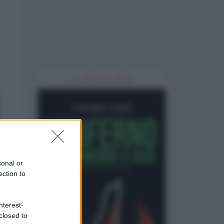
IL LIBRO DEL MESE
sonal or
ection to
nterest-
closed to