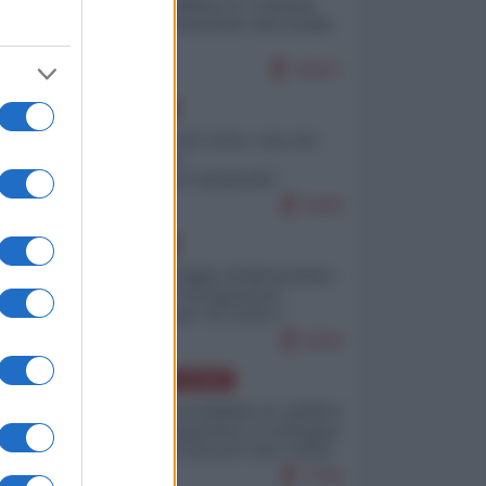
Quali sarebbero le “vittorie
ucraine” decantate dai media
italici?
10017
EUROPA
Invasione di Ceuta: cosa sta
accadendo
nell'enclave spagnola?
9206
EUROPA
Quando il figlio di Netanyahu
incitava "l'occupazione
musulmana" di Ceuta e
Melilla
8436
AMERICA LATINA
Dalla Convertibilità al "grillete
fiscal": l'Argentina si consegna
ai mercati (ancora una volta)
7756