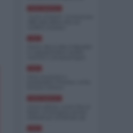
minimizzare le perdite
NORD-AMERICA
"Scorte al limite": il retroscena
CNN sulla difesa USA nel
conflitto iraniano
ASIA
Yemen, blocco Bab el-Mandab:
Le superpetroliere saudite
costrette a circumnavigare
l'Africa
ASIA
l'Iran era pronto a
bombardare l'Ucraina, cos'ha
fermato l'attacco
NORD-AMERICA
Guerra all'Iran, scorte USA al
limite: il Pentagono investe
miliardi per ricostituire gli
arsenali
ASIA