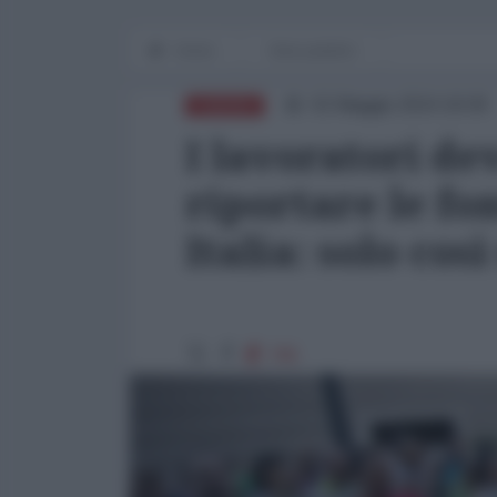
Home
Beni pubblici
02 Maggio 2024 18:09
EUROPA
I lavoratori de
riportare le fo
Italia: solo cos
795