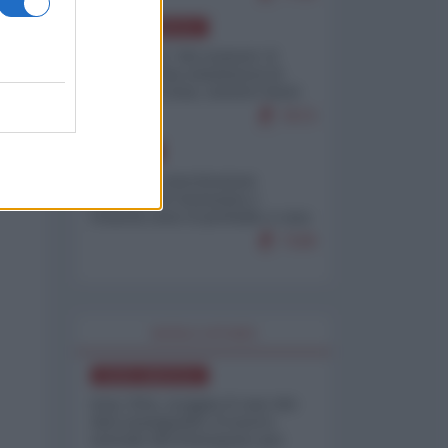
NORD-AMERICA
Il "mistero" dei numeri: il
governo Usa minimizza le
vittime in Iran, mentre fonti
interne...
7673
EUROPA
Mosca: le esercitazioni
nucleari di Germania e
Francia sono il preludio a una
guerra contro la Russia
7328
WORLD AFFAIRS
NORD-AMERICA
Iran-USA, scoppia il caso dei
dati manipolati: il nuovo
metodo del Pentagono per