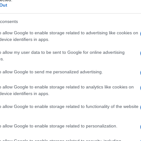
ollettività”, mentre il terzo comma dell’articolo 117
Out
a alla legislazione concorrente dello Stato e delle
l lavoro” e mentre è in attesa di essere discussa dal
consents
l “reato di omicidio sul lavoro”).
o allow Google to enable storage related to advertising like cookies on
evice identifiers in apps.
mio augurio potrà divenire realtà solo se tutti i
n hanno trovato lavoro combatteranno unitamente a
o allow my user data to be sent to Google for online advertising
s.
 che le fonti di produzione di lavoro non siano
di gruppi industriali privati, ma tornino, almeno
to allow Google to send me personalized advertising.
 cento (come era prima delle infami “privatizzazioni”)
o allow Google to enable storage related to analytics like cookies on
le” del Popolo (articolo 42 della Costituzione),
evice identifiers in apps.
nomico “privato”, e ricostituendo quel “sistema
to l’Italia al “miracolo economico” degli anni
o allow Google to enable storage related to functionality of the website
otrà impedire, poiché stiamo parlando di “principi
, che “prevalgono”, secondo una consolidata
o allow Google to enable storage related to personalization.
zionale, sulle norme dei Trattati internazionali,
 Europei, e comunque sono sottratti a processi di
o allow Google to enable storage related to security, including