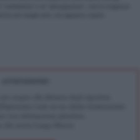
 “solidarietà” e di “abnegazione”, che le esigenze
che per lunghi anni, era apparso sopito.
ATTENZIONE!
r reagire alla dittatura degli algoritmi.
iDiplomatico lede un tuo diritto fondamentale.
a vera informazione pluralista.
a alla nostra Lunga Marcia.