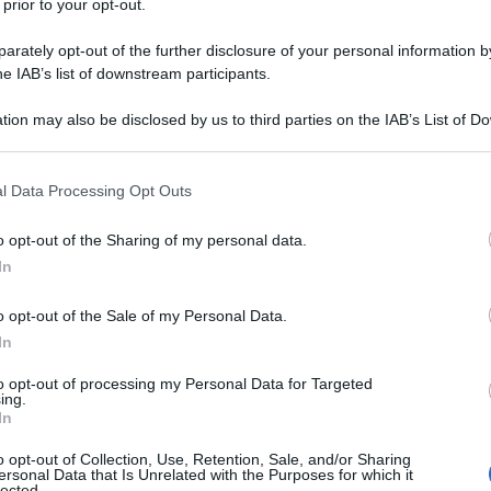
ottengano l’attuazione delle disposizioni che la
 prior to your opt-out.
 fondamentale al “lavoro”, che in parte erano state
rately opt-out of the further disclosure of your personal information by
a Repubblica e che poi hanno subito l’onta della
he IAB’s list of downstream participants.
o Statuto dei lavoratori, che tutelava i dipendenti in
tion may also be disclosed by us to third parties on the IAB’s List of 
, ingiusto e discriminatorio”, da parte del governo
 that may further disclose it to other third parties.
ale disinteresse del governo Meloni.
 that this website/app uses one or more Google services and may gath
l Data Processing Opt Outs
including but not limited to your visit or usage behaviour. You may click 
enuta a Palazzo Chigi con il Presidente del Consiglio e
 to Google and its third-party tags to use your data for below specifi
o opt-out of the Sharing of my personal data.
si è detto sui principali problemi che attanagliano i
ogle consent section.
In
ando che l’articolo 36 della Costituzione sancisce
a retribuzione… in ogni caso sufficiente ad assicurare
o opt-out of the Sale of my Personal Data.
libera e dignitosa”), la “precarietà” (dimenticando che
In
ncisce che “la Repubblica riconosce a tutti i cittadini
to opt-out of processing my Personal Data for Targeted
condizioni che rendono effettivo questo diritto”),
ing.
In
ndo che l’articolo 32 della Costituzione tutela la
o opt-out of Collection, Use, Retention, Sale, and/or Sharing
one, la vita -, “come fondamentale diritto
ersonal Data that Is Unrelated with the Purposes for which it
lected.