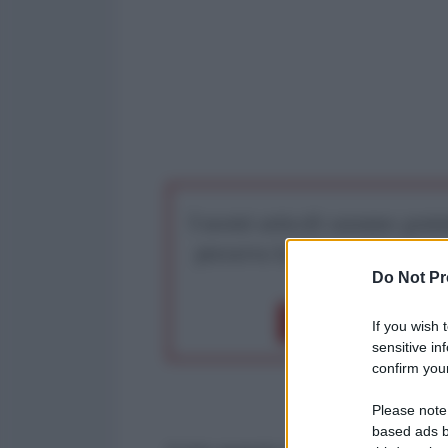
I nostri articoli saranno gratu
preserva la libera infor
Do Not Pr
Dona 1€
Don
If you wish 
sensitive in
confirm your
Please note
based ads b