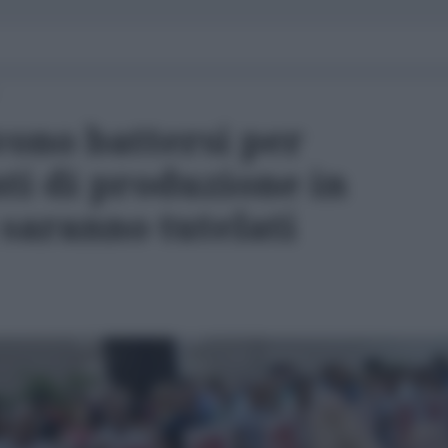
vono battersi per
nti di produzione in
ì saranno tutelati