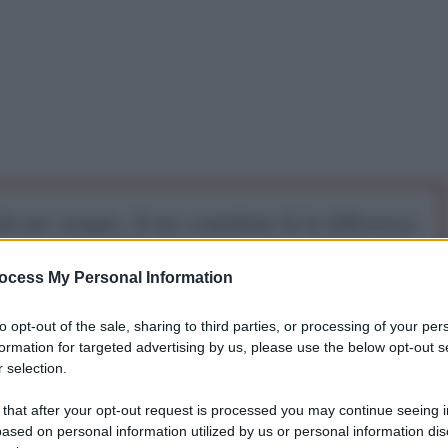
iti per sempre. Il tuo contributo fa la differenza:
mazione. L'ANTIDIPLOMATICO SEI ANCHE TU!
ocess My Personal Information
a 5€
Dona 15€
Scegli importo
to opt-out of the sale, sharing to third parties, or processing of your per
formation for targeted advertising by us, please use the below opt-out s
 selection.
 that after your opt-out request is processed you may continue seeing i
ased on personal information utilized by us or personal information dis