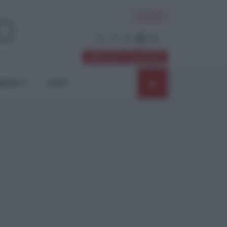
ACCEDI
Abbonati / Sostienici
NIONI
SHOP