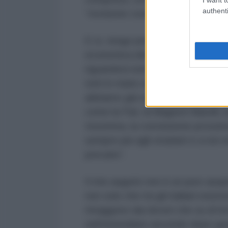
authenti
“revisione costituzionale”.
E sì, tengo presente che se il go
economica del pensiero “neoliberi
riguarderà tutti, considerato che, 
tutti in mano straniera), che a nov
abbiamo già svenduto tutte le nos
come la Fiat, la Magneti Marelli, l
Insomma, la conclusione prossima
sempre più agli stranieri e a noi r
precario”.
Il mio augurio non è un puro ausp
non solo che tra gli italiani esis
ritraggono dai doveri che su di 
nell’immediato secondo dopo guerra,