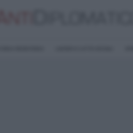
TURA E RESISTENZA
LAVORO E LOTTE SOCIALI
OPI