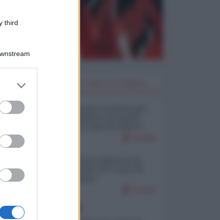
 third
Downstream
er and store
I PIÙ LETTI DELLA SETTIMANA
to grant or
ed purposes
Restare umani: la forma più
alta di ribellione al mondo
distopico di oggi (di Alberto
Bradanini)
20198
Ceuta: perché il Marocco fa
con noi quello che vuole (di
Alberto Negri)
12425
EUROPA