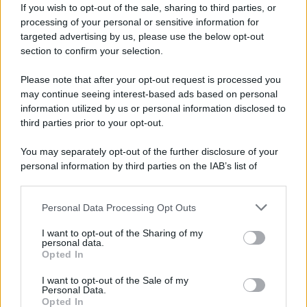
If you wish to opt-out of the sale, sharing to third parties, or
Il Presidente del Consiglio Giorgia Meloni, dopo un inizio
processing of your personal or sensitive information for
non proprio brillante del suo governo, lancia l’idea di una
targeted advertising by us, please use the below opt-out
modifica Costituzionale che rafforzi i poteri dell’esecutivo.
section to confirm your selection.
Appare...
Please note that after your opt-out request is processed you
may continue seeing interest-based ads based on personal
information utilized by us or personal information disclosed to
third parties prior to your opt-out.
You may separately opt-out of the further disclosure of your
personal information by third parties on the IAB’s list of
downstream participants.
Personal Data Processing Opt Outs
This information may also be disclosed by us to third parties
on the IAB’s List of Downstream Participants that may further
I want to opt-out of the Sharing of my
disclose it to other third parties.
personal data.
Opted In
Please note that this website/app uses one or more Google
services and may gather and store information including but
I want to opt-out of the Sale of my
Personal Data.
not limited to your visit or usage behaviour. You may click to
Opted In
grant or deny consent to Google and its third-party tags to