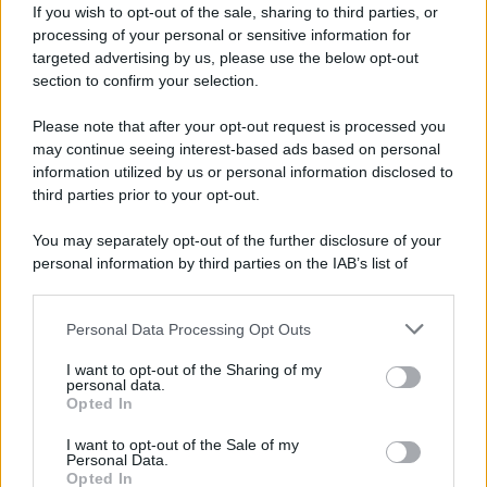
If you wish to opt-out of the sale, sharing to third parties, or
di Giuseppe Masala
processing of your personal or sensitive information for
targeted advertising by us, please use the below opt-out
section to confirm your selection.
Please note that after your opt-out request is processed you
may continue seeing interest-based ads based on personal
Gli Stati Uniti stanno perdendo “la Guerra
information utilized by us or personal information disclosed to
Mondiale a pezzi”?
third parties prior to your opt-out.
25 Giugno 2026 10:00
You may separately opt-out of the further disclosure of your
personal information by third parties on the IAB’s list of
downstream participants.
#
EXODUS
Personal Data Processing Opt Outs
This information may also be disclosed by us to third parties
on the IAB’s List of Downstream Participants that may further
I want to opt-out of the Sharing of my
disclose it to other third parties.
di Michelangelo Severgnini
personal data.
Opted In
Please note that this website/app uses one or more Google
services and may gather and store information including but
I want to opt-out of the Sale of my
Personal Data.
not limited to your visit or usage behaviour. You may click to
Opted In
grant or deny consent to Google and its third-party tags to