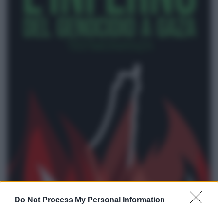
Do Not Process My Personal Information