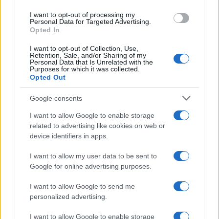
use your data for below specified purposes in below Google
9610
I want to opt-out of processing my
consent section.
Personal Data for Targeted Advertising.
Opted In
AMERICA LATINA
Dalla Convertibilità al "grillete fiscal": l'Argentina si
I want to opt-out of Collection, Use,
consegna ai mercati (ancora una volta)
Retention, Sale, and/or Sharing of my
Personal Data that Is Unrelated with the
7983
Purposes for which it was collected.
Opted Out
EUROPA
Mosca: le esercitazioni nucleari di Germania e
Google consents
Francia sono il preludio a una guerra contro la
Russia
I want to allow Google to enable storage
7614
related to advertising like cookies on web or
device identifiers in apps.
EUROPA
Cina, Russia e Iran, io ve l’avevo detto (di Vito
I want to allow my user data to be sent to
Petrocelli)
Google for online advertising purposes.
7496
I want to allow Google to send me
personalized advertising.
EUROPA
Petro accusa Netanyahu di essere responsabile
I want to allow Google to enable storage
"dell'invasione civile di Ceuta da parte dei