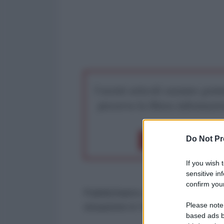
I nostri articoli saranno gratu
preserva la libera infor
Do Not Pr
Dona 1€
Don
If you wish 
sensitive in
confirm your
Pubblichiamo un estratto dell'inte
Please note
situazione in Yemen e sugli attac
based ads b