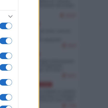
Quali sarebbero le “vittorie
ucraine” decantate dai media
italici?
10167
EUROPA
Invasione di Ceuta: cosa sta
accadendo
nell'enclave spagnola?
9210
EUROPA
Quando il figlio di Netanyahu
incitava "l'occupazione
musulmana" di Ceuta e
Melilla
8471
AMERICA LATINA
Dalla Convertibilità al "grillete
fiscal": l'Argentina si consegna
ai mercati (ancora una volta)
7788