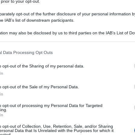
 prior to your opt-out.
rately opt-out of the further disclosure of your personal information by
he IAB’s list of downstream participants.
tion may also be disclosed by us to third parties on the IAB’s List of 
 that may further disclose it to other third parties.
 that this website/app uses one or more Google services and may gath
l Data Processing Opt Outs
including but not limited to your visit or usage behaviour. You may click 
 to Google and its third-party tags to use your data for below specifi
o opt-out of the Sharing of my personal data.
ogle consent section.
In
o opt-out of the Sale of my Personal Data.
In
to opt-out of processing my Personal Data for Targeted
ing.
In
o opt-out of Collection, Use, Retention, Sale, and/or Sharing
PONIBILE
PER I NOSTRI ABBONATI
ersonal Data that Is Unrelated with the Purposes for which it
lected.