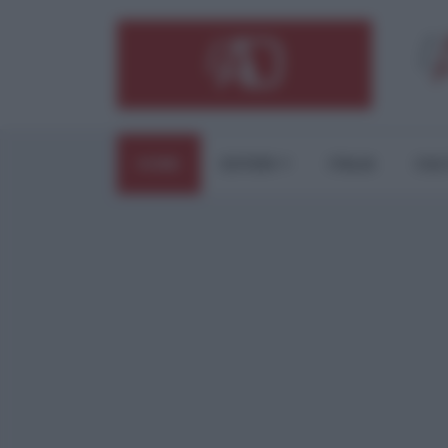
HOME
ESTERI
ITALIA
CUL