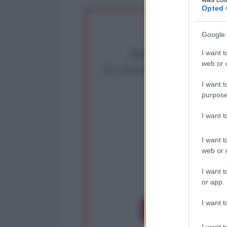
Opted 
Google 
Abbiamo poco tempo pe
I want t
web or d
La censura imposta a l'Ant
Rivendica un
I want t
purpose
Partecip
I want 
I want t
web or d
I want t
op
or app.
I want t
Dona 1€
Don
I want t