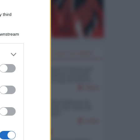
 third
Downstream
er and store
I PIÙ LETTI DELLA SETTIMANA
to grant or
ed purposes
Restare umani: la forma più
alta di ribellione al mondo
distopico di oggi (di Alberto
Bradanini)
20532
Ceuta: perché il Marocco fa
con noi quello che vuole (di
Alberto Negri)
12461
EUROPA