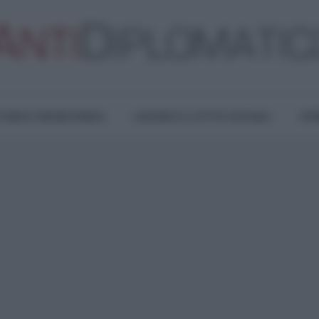
TURA E RESISTENZA
LAVORO E LOTTE SOCIALI
OPI