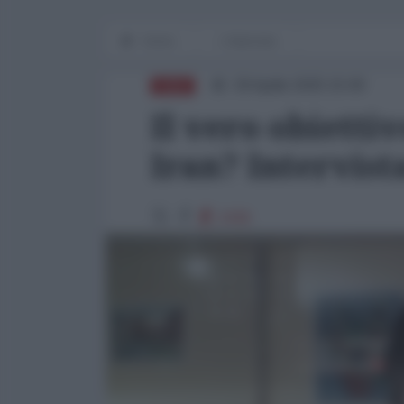
Home
L'Intervista
29 Aprile 2025 15:00
ASIA
Il vero obietti
Iran? Intervis
2436