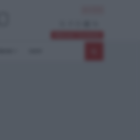
ACCEDI
Abbonati / Sostienici
NIONI
SHOP