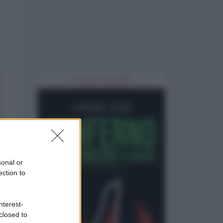
IL LIBRO DEL MESE
sonal or
ection to
nterest-
closed to