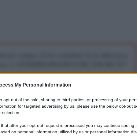
iti per sempre. Il tuo contributo fa la differenza:
mazione. L'ANTIDIPLOMATICO SEI ANCHE TU!
ocess My Personal Information
a 5€
Dona 15€
Scegli importo
to opt-out of the sale, sharing to third parties, or processing of your per
formation for targeted advertising by us, please use the below opt-out s
 selection.
rvista ad Andrea Gaspardo, analista militare, sulla
 that after your opt-out request is processed you may continue seeing i
chi USA agli Houti:
ased on personal information utilized by us or personal information dis