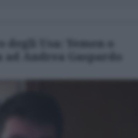
vo degli Usa: Yemen o
ta ad Andrea Gaspardo