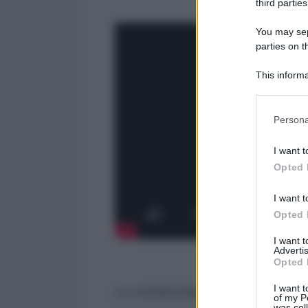
third parties
You may sepa
parties on t
This informa
Participants
Please note
Persona
information 
deny consent
I want t
in below Go
Opted 
I want t
Opted 
I want 
Advertis
Opted 
I want t
LA VERSIONE COMPLETA DIS
of my P
was col