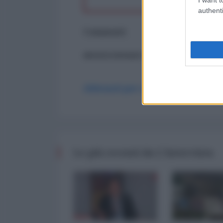
authenti
Commenti
ancora nessun commento
Abbonati per commentare
Le più recenti da L'Intervista