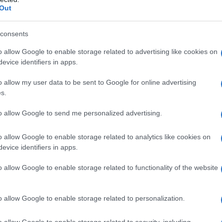
Out
ATTENZIONE!
consents
r reagire alla dittatura degli algoritmi.
o allow Google to enable storage related to advertising like cookies on
evice identifiers in apps.
iDiplomatico lede un tuo diritto fondamentale.
a vera informazione pluralista.
o allow my user data to be sent to Google for online advertising
s.
a alla nostra Lunga Marcia.
to allow Google to send me personalized advertising.
Abbonati!
o allow Google to enable storage related to analytics like cookies on
evice identifiers in apps.
o allow Google to enable storage related to functionality of the website
pure effettua una donazione
o allow Google to enable storage related to personalization.
a 5€
Dona 15€
Scegli importo
o allow Google to enable storage related to security, including