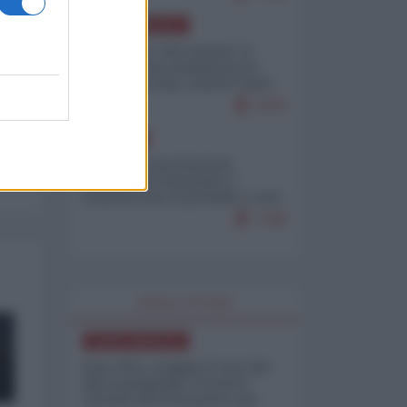
NORD-AMERICA
Il "mistero" dei numeri: il
governo Usa minimizza le
vittime in Iran, mentre fonti
interne...
7679
EUROPA
Mosca: le esercitazioni
nucleari di Germania e
Francia sono il preludio a una
guerra contro la Russia
7349
WORLD AFFAIRS
NORD-AMERICA
Iran-USA, scoppia il caso dei
dati manipolati: il nuovo
metodo del Pentagono per