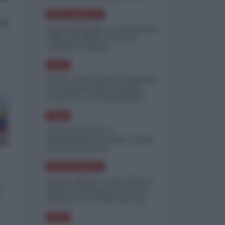
minimizzare le perdite
NORD-AMERICA
il
"Scorte al limite": il retroscena
CNN sulla difesa USA nel
conflitto iraniano
ASIA
Yemen, blocco Bab el-Mandab:
Le superpetroliere saudite
costrette a circumnavigare
l'Africa
ASIA
l'Iran era pronto a
bombardare l'Ucraina, cos'ha
fermato l'attacco
NORD-AMERICA
Guerra all'Iran, scorte USA al
o
limite: il Pentagono investe
miliardi per ricostituire gli
arsenali
ASIA