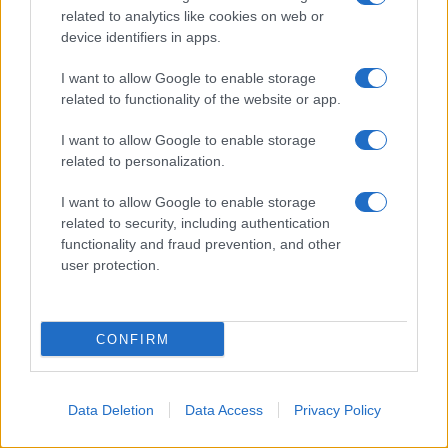
related to analytics like cookies on web or
device identifiers in apps.
I want to allow Google to enable storage
related to functionality of the website or app.
I want to allow Google to enable storage
related to personalization.
I want to allow Google to enable storage
related to security, including authentication
functionality and fraud prevention, and other
user protection.
IL LIBRO DEL MESE
CONFIRM
Data Deletion
Data Access
Privacy Policy