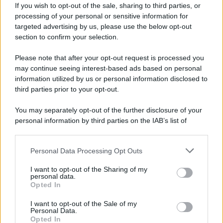
If you wish to opt-out of the sale, sharing to third parties, or
processing of your personal or sensitive information for
targeted advertising by us, please use the below opt-out
section to confirm your selection.
Please note that after your opt-out request is processed you
may continue seeing interest-based ads based on personal
information utilized by us or personal information disclosed to
third parties prior to your opt-out.
You may separately opt-out of the further disclosure of your
personal information by third parties on the IAB’s list of
downstream participants.
Petro accusa Netanyahu di essere
responsabile "dell'invasione civile di Ceuta
Personal Data Processing Opt Outs
This information may also be disclosed by us to third parties
da parte dei marocchini"
on the IAB’s List of Downstream Participants that may further
I want to opt-out of the Sharing of my
disclose it to other third parties.
personal data.
Opted In
Please note that this website/app uses one or more Google
02 Agosto 2026 15:15
services and may gather and store information including but
I want to opt-out of the Sale of my
Personal Data.
not limited to your visit or usage behaviour. You may click to
Opted In
grant or deny consent to Google and its third-party tags to