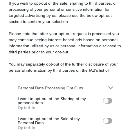
If you wish to opt-out of the sale, sharing to third parties, or
processing of your personal or sensitive information for
targeted advertising by us, please use the below opt-out
section to confirm your selection.
IL LIBRO DEL MESE
Please note that after your opt-out request is processed you
may continue seeing interest-based ads based on personal
information utilized by us or personal information disclosed to
third parties prior to your opt-out.
You may separately opt-out of the further disclosure of your
personal information by third parties on the IAB’s list of
downstream participants.
Personal Data Processing Opt Outs
This information may also be disclosed by us to third parties
on the IAB’s List of Downstream Participants that may further
I want to opt-out of the Sharing of my
disclose it to other third parties.
personal data.
Opted In
Please note that this website/app uses one or more Google
services and may gather and store information including but
I want to opt-out of the Sale of my
Personal Data.
not limited to your visit or usage behaviour. You may click to
Opted In
grant or deny consent to Google and its third-party tags to