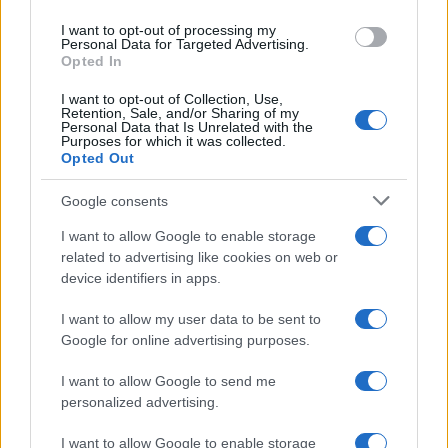
use your data for below specified purposes in below Google
I want to opt-out of processing my
consent section.
Personal Data for Targeted Advertising.
Opted In
I want to opt-out of Collection, Use,
Retention, Sale, and/or Sharing of my
Personal Data that Is Unrelated with the
Purposes for which it was collected.
Opted Out
Google consents
I want to allow Google to enable storage
related to advertising like cookies on web or
device identifiers in apps.
I want to allow my user data to be sent to
Google for online advertising purposes.
I PIÙ LETTI DELLA SETTIMANA
I want to allow Google to send me
personalized advertising.
Restare umani: la forma più alta di ribellione al
mondo distopico di oggi (di Alberto Bradanini)
I want to allow Google to enable storage