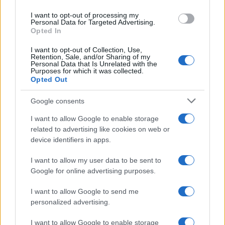
use your data for below specified purposes in below Google
I want to opt-out of processing my
consent section.
Personal Data for Targeted Advertising.
Opted In
IL LIBRO DEL MESE
I want to opt-out of Collection, Use,
Retention, Sale, and/or Sharing of my
Personal Data that Is Unrelated with the
Purposes for which it was collected.
Opted Out
Google consents
I want to allow Google to enable storage
related to advertising like cookies on web or
device identifiers in apps.
I want to allow my user data to be sent to
Google for online advertising purposes.
I want to allow Google to send me
personalized advertising.
I want to allow Google to enable storage