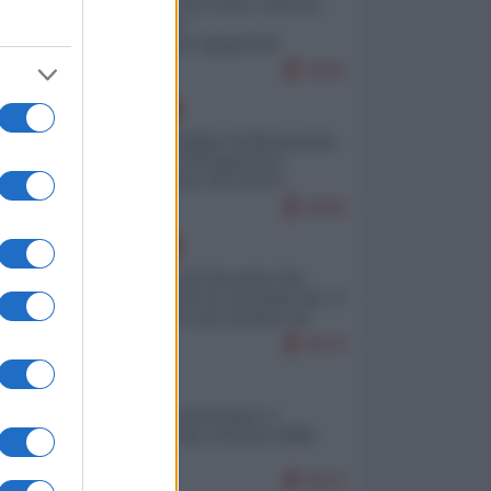
Invasione di Ceuta: cosa sta
accadendo
nell'enclave spagnola?
9291
EUROPA
Quando il figlio di Netanyahu
incitava "l'occupazione
musulmana" di Ceuta e
Melilla
8649
EUROPA
La mappa di Eurostat che
smonta tutte le storielle che vi
raccontano sul turismo di
massa
8570
ITALIA
Il turismo di massa e i
"risvegli" del Corriere della
sera
8537