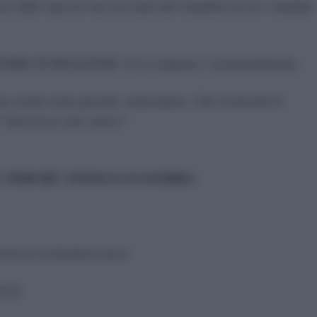
i dalle macerie ma non tanti altri bambini uccisi o mutilati
 DI RELIGIONE. E La religione è strumentalizzata.
 ormai senza giovani, senza futuro. Chi ricostruirà il
 Sarà di un solo colore?
 PERCHE’ FINISCA LA GUERRA:
traverso la frontiera turca
risti