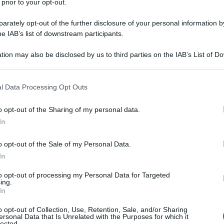
 prior to your opt-out.
rately opt-out of the further disclosure of your personal information by
he IAB’s list of downstream participants.
Tobij, è intervenuto ieri in conferenza stampa alla Camera
tion may also be disclosed by us to third parties on the IAB’s List of 
anlio Di Stefano, capogruppo della Commissione Affari
 that may further disclose it to other third parties.
lista de il Sole 24 Ore.
 that this website/app uses one or more Google services and may gath
l Data Processing Opt Outs
including but not limited to your visit or usage behaviour. You may click 
 to Google and its third-party tags to use your data for below specifi
o opt-out of the Sharing of my personal data.
ogle consent section.
In
o opt-out of the Sale of my Personal Data.
In
to opt-out of processing my Personal Data for Targeted
ing.
In
o opt-out of Collection, Use, Retention, Sale, and/or Sharing
ersonal Data that Is Unrelated with the Purposes for which it
lected.