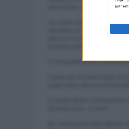
authenti
tante moschee, ospedali, case, fabbric
“
La corrente elettrica, spesso non l’ab
tutto fermo, né si lavora. Da 5 anni ino
spesso non ci arriva. Così è normale fa
le persone anziane le devono portare s
C’è una grande povertà, dovuta alla g
Si parla tanto di assedi: la parte Ovest
gruppi armati, allora non arrivava nie
Le malattie fisiche e anche psichiche s
del proprio turno…di morire…
Ma i media parlano delle sofferenze dei