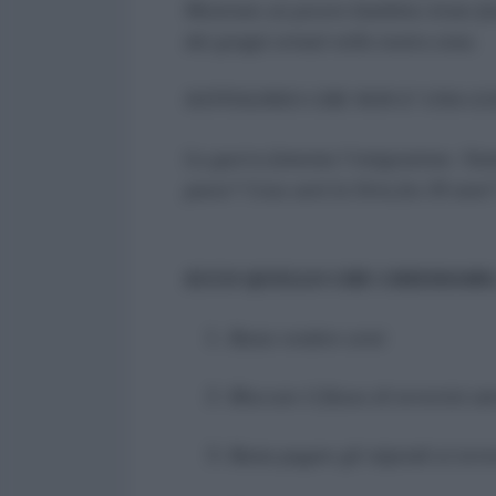
Mostrano un povero bambino tirato fuor
dai gruppi armati nella nostra zona.
SOTTOLINEO CHE NON E’ UNA GUERRA
La guerra fomenta l’emigrazione. Siamo
paese? Cosa sarà la Siria fra 30 anni?
ECCO QUELLO CHE CHIEDIAMO,
Basta vendere armi
Bloccare il flusso di terroristi at
Basta pagare gli stipendi ai terro