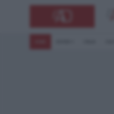
HOME
ESTERI
ITALIA
CUL