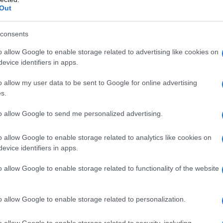
Out
consents
o allow Google to enable storage related to advertising like cookies on
evice identifiers in apps.
o allow my user data to be sent to Google for online advertising
s.
 con la guerra”.
to allow Google to send me personalized advertising.
o allow Google to enable storage related to analytics like cookies on
evice identifiers in apps.
iamo con la morte, ogni giorno razzi, colpi di mortaio e di
no ovunque. Quando riceviamo questi attacchi, non possiamo
o allow Google to enable storage related to functionality of the website
n quest’ultima settimana abbiamo avuto 75 morti e 180 feriti.
ante vittime, Tutti i giorni ci sono funerali. Anche stando a
o allow Google to enable storage related to personalization.
fici in testa. Aleppo è la seconda città della Siria vi
semidistrutta (le nostre due chiese maronite non ci sono più,
o allow Google to enable storage related to security, including