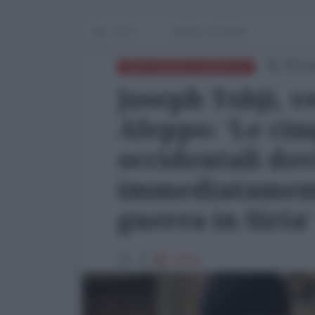
Home
WORLD AFFAIRS
06 Ot
MEDITERRANEO ORIENTALE
Joseph Tobji, 
Aleppo: ‘Le cin
occidentali dov
immediatamente
guerra in Siria’
12631