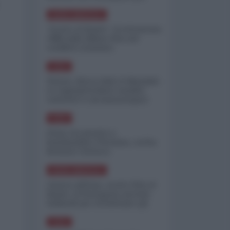
minimizzare le perdite
NORD-AMERICA
"Scorte al limite": il retroscena
CNN sulla difesa USA nel
conflitto iraniano
ASIA
Yemen, blocco Bab el-Mandab:
Le superpetroliere saudite
costrette a circumnavigare
l'Africa
ASIA
l'Iran era pronto a
bombardare l'Ucraina, cos'ha
fermato l'attacco
NORD-AMERICA
Guerra all'Iran, scorte USA al
limite: il Pentagono investe
miliardi per ricostituire gli
arsenali
ASIA