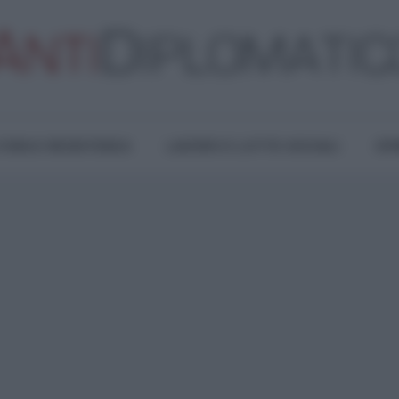
TURA E RESISTENZA
LAVORO E LOTTE SOCIALI
OPI