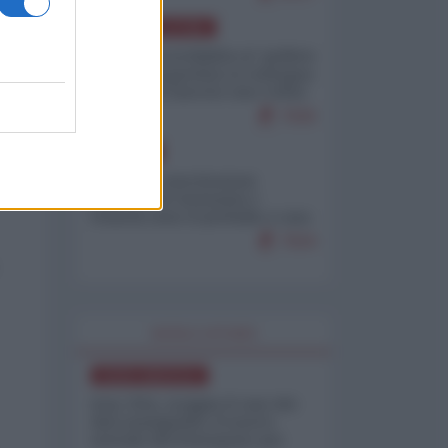
AMERICA LATINA
Dalla Convertibilità al "grillete
fiscal": l'Argentina si consegna
ai mercati (ancora una volta)
7930
EUROPA
Mosca: le esercitazioni
nucleari di Germania e
Francia sono il preludio a una
guerra contro la Russia
7504
WORLD AFFAIRS
NORD-AMERICA
Iran-USA, scoppia il caso dei
dati manipolati: il nuovo
metodo del Pentagono per