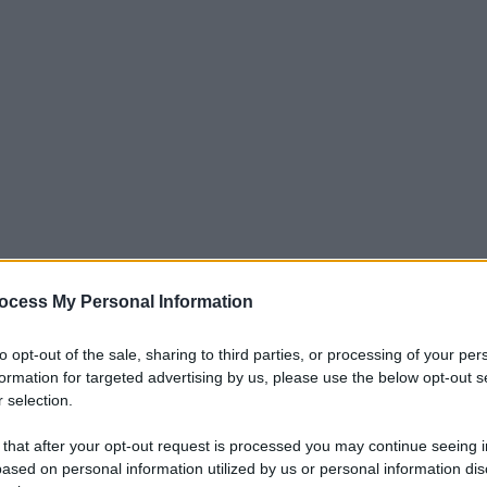
ocess My Personal Information
iti per sempre. Il tuo contributo fa la differenza:
to opt-out of the sale, sharing to third parties, or processing of your per
mazione. L'ANTIDIPLOMATICO SEI ANCHE TU!
formation for targeted advertising by us, please use the below opt-out s
 selection.
a 5€
Dona 15€
Scegli importo
 that after your opt-out request is processed you may continue seeing i
ased on personal information utilized by us or personal information dis