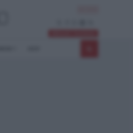
ACCEDI
Abbonati / Sostienici
NIONI
SHOP