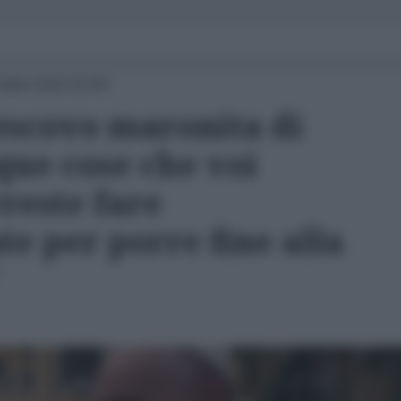
tobre 2016 15:00
vescovo maronita di
que cose che voi
reste fare
 per porre fine alla