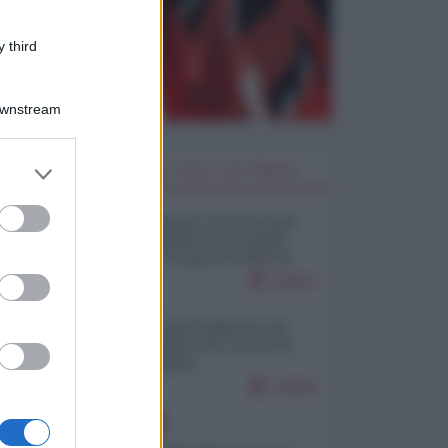
 third
Downstream
er and store
I PIÙ LETTI DELLA SETTIMANA
to grant or
ed purposes
Restare umani: la forma più
alta di ribellione al mondo
distopico di oggi (di Alberto
Bradanini)
22064
Ceuta: perché il Marocco fa
con noi quello che vuole (di
Alberto Negri)
12669
EUROPA