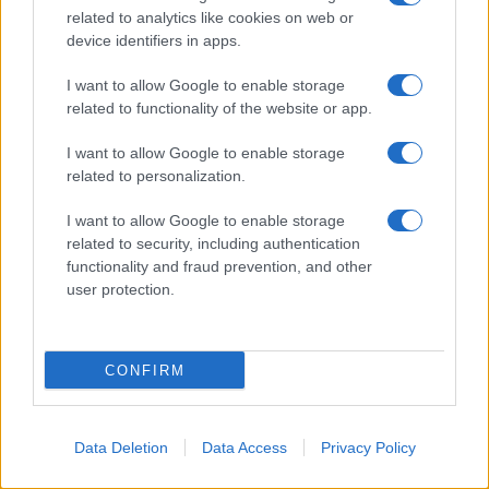
macadamia profuma di futuro
related to analytics like cookies on web or
device identifiers in apps.
27 Ottobre 2025 10:00
I want to allow Google to enable storage
related to functionality of the website or app.
#
I
MEDIA
ALLA
GUERRA
I want to allow Google to enable storage
related to personalization.
di Francesco Santoianni
I want to allow Google to enable storage
related to security, including authentication
functionality and fraud prevention, and other
user protection.
Milioni di chiamate spam? Colpa dello
CONFIRM
Stato che non c’è più
28 Luglio 2026 16:00
Data Deletion
Data Access
Privacy Policy