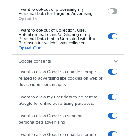
use your data for below specified purposes in below Google
I want to opt-out of processing my
consent section.
Personal Data for Targeted Advertising.
Opted In
I want to opt-out of Collection, Use,
Registro di ispezione di un drone
Retention, Sale, and/or Sharing of my
intelligente
Personal Data that Is Unrelated with the
Purposes for which it was collected.
30 Luglio 2026 09:00
Opted Out
Google consents
I want to allow Google to enable storage
#
LA
BELT
AND
ROAD
INITIATIVE
related to advertising like cookies on web or
device identifiers in apps.
I want to allow my user data to be sent to
Google for online advertising purposes.
I want to allow Google to send me
personalized advertising.
Yunnan: Dove il tè incontra il caffè e la
I want to allow Google to enable storage