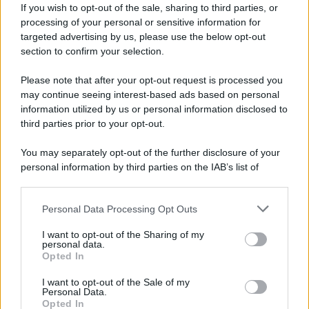
If you wish to opt-out of the sale, sharing to third parties, or
processing of your personal or sensitive information for
targeted advertising by us, please use the below opt-out
La Trilogia del Rimosso di Michelangelo
section to confirm your selection.
Severgnini, prodotta da l'AntiDiplomatico,
interamente in chiaro
Please note that after your opt-out request is processed you
24 Luglio 2026 15:49
may continue seeing interest-based ads based on personal
information utilized by us or personal information disclosed to
third parties prior to your opt-out.
#
GENERAZIONE
ANTIDIPLOMATICA
You may separately opt-out of the further disclosure of your
personal information by third parties on the IAB’s list of
downstream participants.
Personal Data Processing Opt Outs
This information may also be disclosed by us to third parties
on the IAB’s List of Downstream Participants that may further
I want to opt-out of the Sharing of my
disclose it to other third parties.
personal data.
Opted In
Please note that this website/app uses one or more Google
services and may gather and store information including but
I want to opt-out of the Sale of my
Berlino salva la privacy delle chat online –
Personal Data.
not limited to your visit or usage behaviour. You may click to
ma il rischio censura resta all’orizzonte
Opted In
grant or deny consent to Google and its third-party tags to