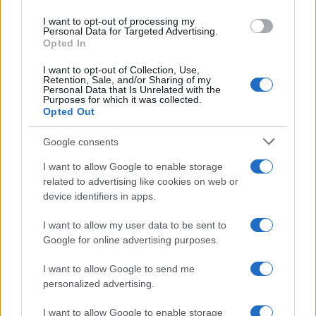
17 Ottobre 2025 13:00
use your data for below specified purposes in below Google
I want to opt-out of processing my
consent section.
Personal Data for Targeted Advertising.
Opted In
I want to opt-out of Collection, Use,
#
UNA
FINESTRA
APERTA
Retention, Sale, and/or Sharing of my
Personal Data that Is Unrelated with the
Purposes for which it was collected.
Opted Out
Una finestra aperta
Google consents
I want to allow Google to enable storage
related to advertising like cookies on web or
La governance cinese vista dai
device identifiers in apps.
rappresentanti italiani e la visione dello
sviluppo comune sino-italiano
I want to allow my user data to be sent to
Google for online advertising purposes.
06 Agosto 2026 08:00
I want to allow Google to send me
personalized advertising.
#
SCELTI
DAL
PEOPLE'S
DAILY
I want to allow Google to enable storage