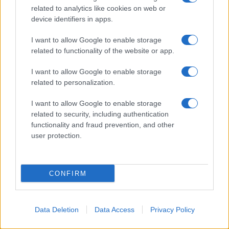
related to analytics like cookies on web or
device identifiers in apps.
I want to allow Google to enable storage
related to functionality of the website or app.
I want to allow Google to enable storage
related to personalization.
Registro di ispezione di un drone
I want to allow Google to enable storage
intelligente
related to security, including authentication
30 Luglio 2026 09:00
functionality and fraud prevention, and other
user protection.
#
LA
BELT
AND
ROAD
INITIATIVE
CONFIRM
Data Deletion
Data Access
Privacy Policy