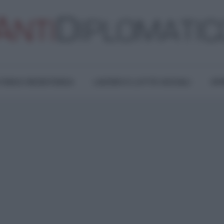
TURA E RESISTENZA
LAVORO E LOTTE SOCIALI
OPI