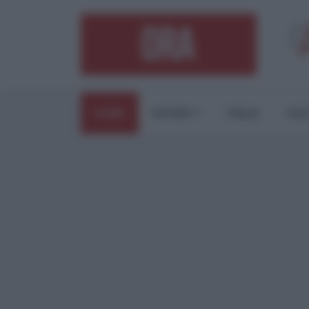
HOME
ESTERI
ITALIA
CUL