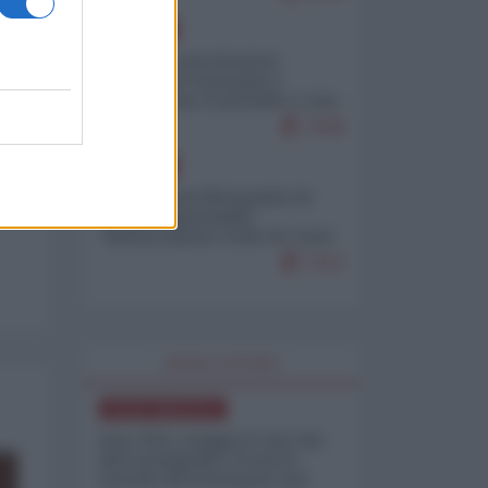
EUROPA
Mosca: le esercitazioni
nucleari di Germania e
Francia sono il preludio a una
guerra contro la Russia
7638
EUROPA
Petro accusa Netanyahu di
essere responsabile
"dell'invasione civile di Ceuta
da parte dei marocchini"
7213
WORLD AFFAIRS
NORD-AMERICA
Iran-USA, scoppia il caso dei
dati manipolati: il nuovo
metodo del Pentagono per