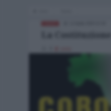
Home
Tianxia
12 Aprile 2020 22:30
EUROPA
La Costituzione
16009