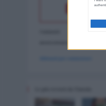
authenti
Dona 1€
Don
Commenti
ancora nessun commento
Abbonati per commentare
Le più recenti da Tianxia