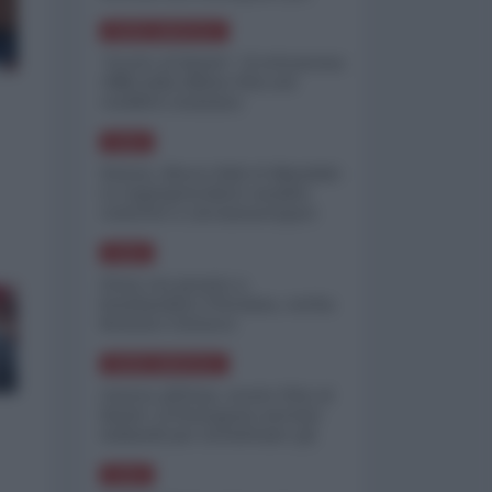
minimizzare le perdite
NORD-AMERICA
"Scorte al limite": il retroscena
CNN sulla difesa USA nel
conflitto iraniano
ASIA
Yemen, blocco Bab el-Mandab:
Le superpetroliere saudite
costrette a circumnavigare
l'Africa
ASIA
l'Iran era pronto a
bombardare l'Ucraina, cos'ha
fermato l'attacco
NORD-AMERICA
Guerra all'Iran, scorte USA al
limite: il Pentagono investe
miliardi per ricostituire gli
arsenali
ASIA