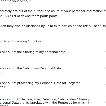
 prior to your opt-out.
el referendum costituzionale del 2016.
rately opt-out of the further disclosure of your personal information by
he IAB’s list of downstream participants.
o che ora si mostra, si rivela e si svolge sfruttando
iale, il consenso e la retorica del comune sacrificio
tion may also be disclosed by us to third parties on the IAB’s List of 
ca) e percorrendo i sentieri della messa in mora di
 that may further disclose it to other third parties.
ersi diritti politici congelati).
 that this website/app uses one or more Google services and may gath
l Data Processing Opt Outs
including but not limited to your visit or usage behaviour. You may click 
 to Google and its third-party tags to use your data for below specifi
otto un attacco diretto e frontale stile 2016,
o opt-out of the Sharing of my personal data.
ogle consent section.
tretti) ad uno svuotamento di sostanza (l'ennesimo)
In
ni emergenziali in capo ad una sola persona, nel
o opt-out of the Sale of my Personal Data.
 in una verticalità dal sapore bizantino) tra leader e
In
pressoché totale affidamento alla tecnica come unica
to opt-out of processing my Personal Data for Targeted
iscussione ed inazione di fronte alla epidemia) che
ing.
In
ie di organismi ad hoc che rispondono solo al Capo
di tracciare il futuro sociale ed economico del
o opt-out of Collection, Use, Retention, Sale, and/or Sharing
ersonal Data that Is Unrelated with the Purposes for which it
lected.