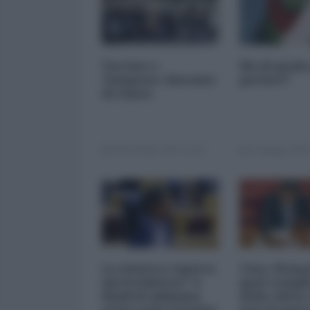
Vaccino e
Ma di quale
Tampone: binomio
parlate?
di classe
20 Dicembre 2021 13:00
13 Maggio 2021
La sinistra riparta
Cina, Hong
dai lockdown? A
quel compl
Madrid abbiamo
delle elites
avuto solo il primo
non fa mai 