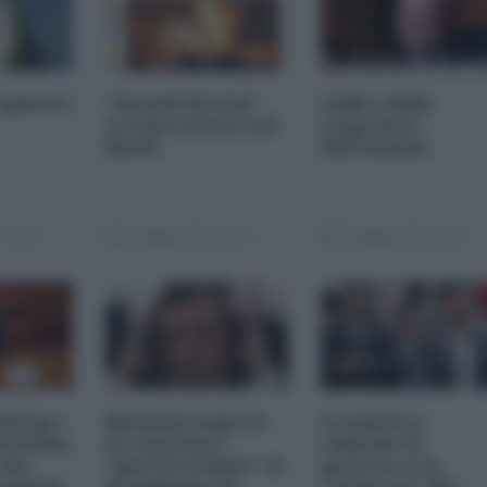
 guerra
"Israele brucia".
Galli o della
La narrazione nel
negazione
Reich
dell'umano
 12:00
11 Maggio 2021 11:00
07 Maggio 2021 14:12
 Kong e
Riunioni segrete
La sinistra
ottismo
in caserma e
radicale di
 che
"partiti al buio": il
governo e la
notizia
draghismo ha
"salvezza" del