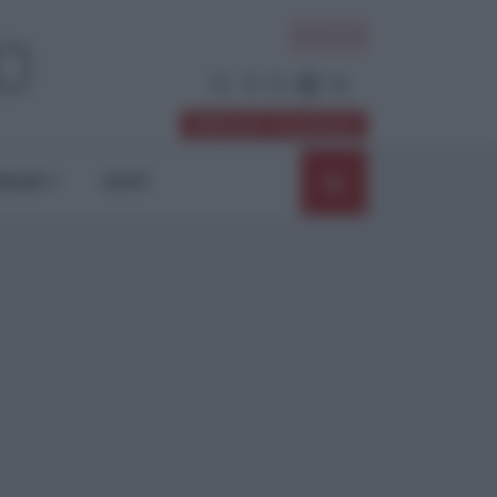
ACCEDI
Abbonati / Sostienici
NIONI
SHOP