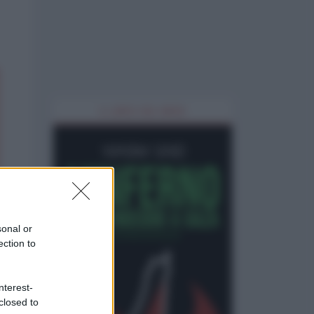
IL LIBRO DEL MESE
sonal or
ection to
nterest-
closed to