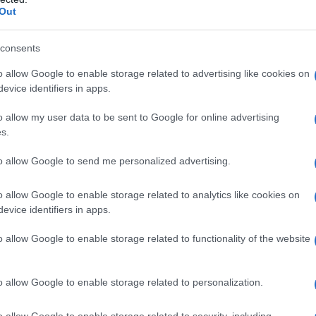
Out
pio, ma per intubarlo.
consents
o allow Google to enable storage related to advertising like cookies on
ATTENZIONE!
evice identifiers in apps.
o allow my user data to be sent to Google for online advertising
r reagire alla dittatura degli algoritmi.
s.
iDiplomatico lede un tuo diritto fondamentale.
to allow Google to send me personalized advertising.
a vera informazione pluralista.
a alla nostra Lunga Marcia.
o allow Google to enable storage related to analytics like cookies on
evice identifiers in apps.
Abbonati!
o allow Google to enable storage related to functionality of the website
o allow Google to enable storage related to personalization.
pure effettua una donazione
o allow Google to enable storage related to security, including