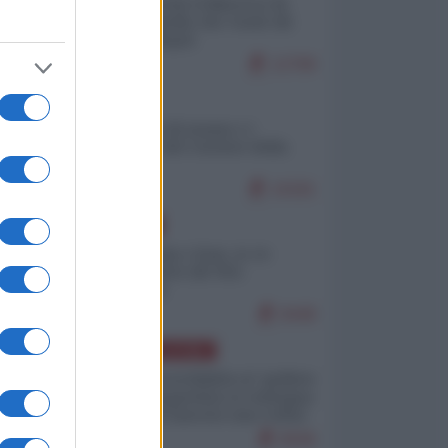
Ceuta: perché il Marocco fa
con noi quello che vuole (di
Alberto Negri)
12799
ITALIA
Il turismo di massa e i
"risvegli" del Corriere della
sera
10181
EUROPA
Cina, Russia e Iran, io ve
l’avevo detto (di Vito
Petrocelli)
8448
AMERICA LATINA
Dalla Convertibilità al "grillete
fiscal": l'Argentina si consegna
ai mercati (ancora una volta)
8046