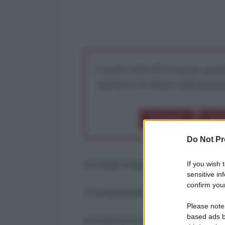
I nostri articoli saranno gratu
preserva la libera infor
Dona 1€
Don
Do Not Pr
Di Diego Angelo Bertozzi
If you wish 
sensitive in
confirm your
È incidentalmente anche Pasqua
Please note
based ads b
In molti di noi hanno festeggiato 