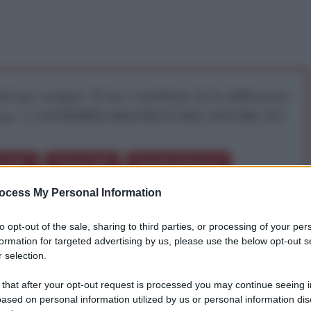
iti per sempre. Il tuo contributo fa la differenza:
mazione. L'ANTIDIPLOMATICO SEI ANCHE TU!
a 5€
Dona 15€
Scegli importo
ocess My Personal Information
to opt-out of the sale, sharing to third parties, or processing of your per
formation for targeted advertising by us, please use the below opt-out s
 selection.
.
 that after your opt-out request is processed you may continue seeing i
ased on personal information utilized by us or personal information dis
o, più semplicemente, tirato un sospiro di sollievo in