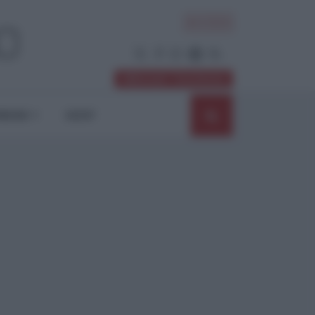
ACCEDI
Abbonati / Sostienici
NIONI
SHOP