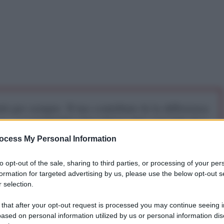
iti per sempre. Il tuo contributo fa la differenza:
mazione. L'ANTIDIPLOMATICO SEI ANCHE TU!
ocess My Personal Information
a 5€
Dona 15€
Scegli importo
to opt-out of the sale, sharing to third parties, or processing of your per
formation for targeted advertising by us, please use the below opt-out s
 selection.
sta frase, che prendo da un titolo del Corriere della
 that after your opt-out request is processed you may continue seeing i
mina più che mai sullo stato miserevole degli odierni
ased on personal information utilized by us or personal information dis
i punto non si sa che cosa dirigano) tra le righe già