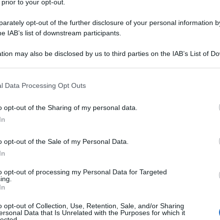
 prior to your opt-out.
te dal nuovo presidente del Consiglio.
rately opt-out of the further disclosure of your personal information by
 uno stato di profonda ignoranza. Che altro
he IAB’s list of downstream participants.
ti di macchine organizzative dirette al nulla se essi
tion may also be disclosed by us to third parties on the IAB’s List of 
 più "totale fiducia" nei confronti di Draghi con
 that may further disclose it to other third parties.
li persino alla "provvidenza"? L'esprimere fiducia
e fede, altro non significa un non vedere ed un non
 that this website/app uses one or more Google services and may gath
l Data Processing Opt Outs
possibilità dell'inganno.
including but not limited to your visit or usage behaviour. You may click 
 to Google and its third-party tags to use your data for below specifi
o opt-out of the Sharing of my personal data.
ogle consent section.
In
LA CINA POPOLARE
o opt-out of the Sale of my Personal Data.
In
 costume, La Repubblica poi ci rende edotti del
to opt-out of processing my Personal Data for Targeted
ing.
n caserma e posti chiave per i "propri" uomini. È
In
a tecnica (quella virale e medica) alla politica, per
o opt-out of Collection, Use, Retention, Sale, and/or Sharing
ell'imperatore di Bisanzio ed ai prossimi decreti
ersonal Data that Is Unrelated with the Purposes for which it
"...
lected.