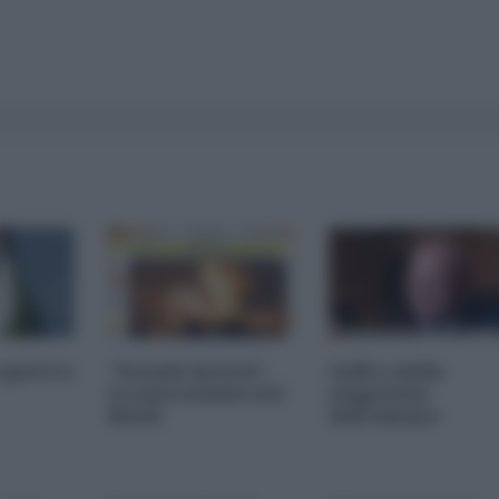
 guerra
"Israele brucia".
Galli o della
La narrazione nel
negazione
Reich
dell'umano