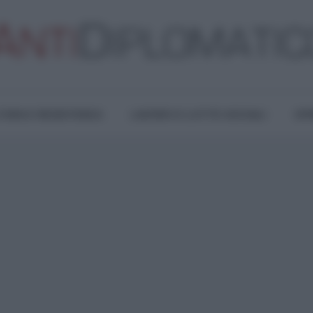
TURA E RESISTENZA
LAVORO E LOTTE SOCIALI
OPI