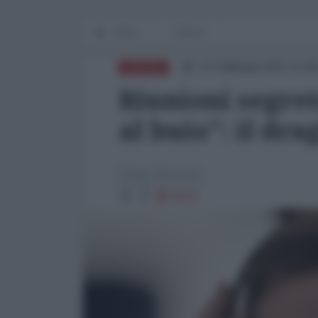
Home
Tianxia
12 Febbraio 2021 12:0
EUROPA
Riunioni segret
al buio": il dr
Diego Bertozzi
8879