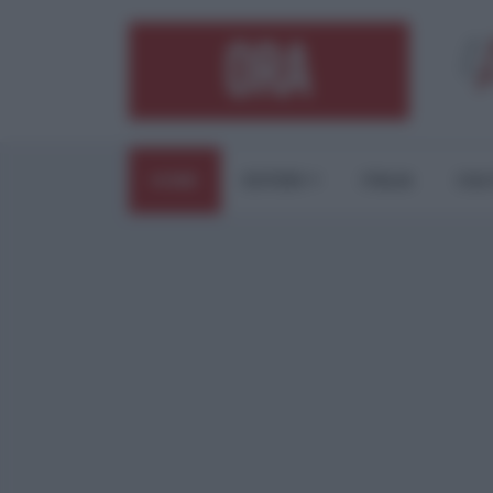
HOME
ESTERI
ITALIA
CUL