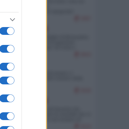
Invasione di Ceuta: cosa sta
accadendo
nell'enclave spagnola?
9287
EUROPA
Quando il figlio di Netanyahu
incitava "l'occupazione
musulmana" di Ceuta e
Melilla
8643
ITALIA
Il turismo di massa e i
"risvegli" del Corriere della
sera
8320
EUROPA
La mappa di Eurostat che
smonta tutte le storielle che vi
raccontano sul turismo di
massa
8142