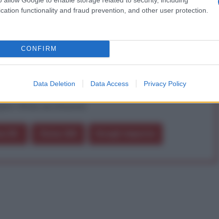
a vera informazione pluralista.
cation functionality and fraud prevention, and other user protection.
a alla nostra Lunga Marcia.
CONFIRM
Abbonati!
Data Deletion
Data Access
Privacy Policy
pure effettua una donazione
a 5€
Dona 15€
Scegli importo