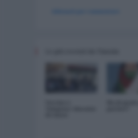
Abbonati per commentare
Le più recenti da Tianxia
Vaccino e
Ma di quale
Tampone: binomio
parlate?
di classe