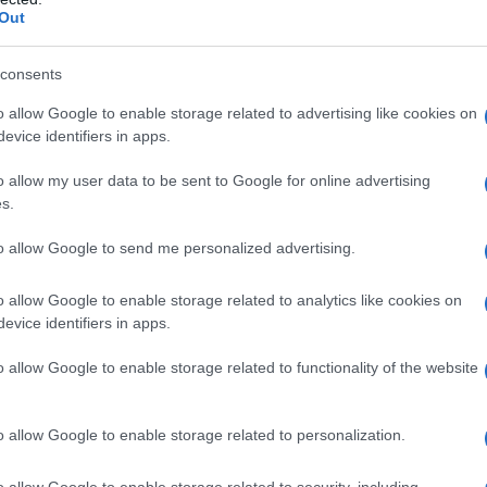
Out
consents
litiche all'Università degli Studi di Milano e in
o allow Google to enable storage related to advertising like cookies on
losofiche all'Università degli Studi di Verona, si
evice identifiers in apps.
toria del movimento operaio e di Cina. Ha
s "La nuova via della seta. Il mondo che cambia e il
o allow my user data to be sent to Google for online advertising
s.
 Belt and Road Initiative" (2019)
to allow Google to send me personalized advertising.
o allow Google to enable storage related to analytics like cookies on
evice identifiers in apps.
o allow Google to enable storage related to functionality of the website
ATTENZIONE!
o allow Google to enable storage related to personalization.
r reagire alla dittatura degli algoritmi.
iDiplomatico lede un tuo diritto fondamentale.
o allow Google to enable storage related to security, including