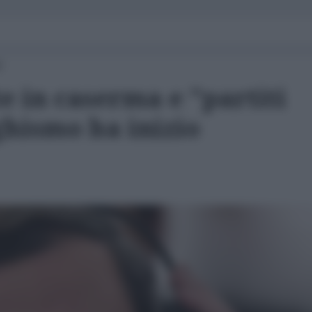
0
e in caserma e "partiti
aghismo ha inizio