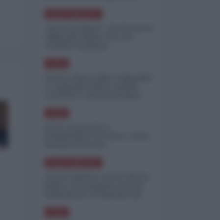
minimizzare le perdite
NORD-AMERICA
"Scorte al limite": il retroscena
CNN sulla difesa USA nel
conflitto iraniano
ASIA
Yemen, blocco Bab el-Mandab:
Le superpetroliere saudite
costrette a circumnavigare
l'Africa
ASIA
l'Iran era pronto a
bombardare l'Ucraina, cos'ha
fermato l'attacco
NORD-AMERICA
Guerra all'Iran, scorte USA al
limite: il Pentagono investe
miliardi per ricostituire gli
arsenali
ASIA