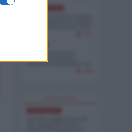
AMERICA LATINA
Dalla Convertibilità al "grillete
fiscal": l'Argentina si consegna
ai mercati (ancora una volta)
7927
EUROPA
Mosca: le esercitazioni
nucleari di Germania e
Francia sono il preludio a una
guerra contro la Russia
7499
WORLD AFFAIRS
NORD-AMERICA
Iran-USA, scoppia il caso dei
dati manipolati: il nuovo
metodo del Pentagono per