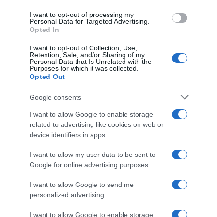
use your data for below specified purposes in below Google
I want to opt-out of processing my
consent section.
Personal Data for Targeted Advertising.
Opted In
I want to opt-out of Collection, Use,
Retention, Sale, and/or Sharing of my
Registro di ispezione di un drone
Personal Data that Is Unrelated with the
Purposes for which it was collected.
intelligente
Opted Out
30 Luglio 2026 09:00
Google consents
I want to allow Google to enable storage
related to advertising like cookies on web or
#
LA
BELT
AND
ROAD
INITIATIVE
device identifiers in apps.
I want to allow my user data to be sent to
Google for online advertising purposes.
I want to allow Google to send me
personalized advertising.
I want to allow Google to enable storage