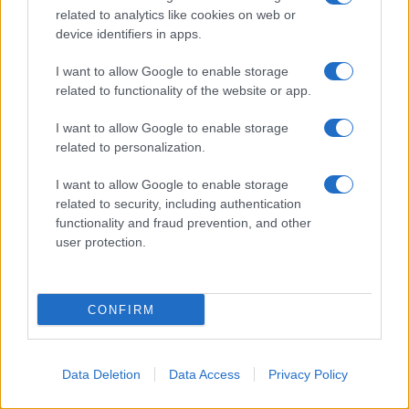
Yunnan: Dove il tè incontra il caffè e la
related to analytics like cookies on web or
macadamia profuma di futuro
device identifiers in apps.
27 Ottobre 2025 10:00
I want to allow Google to enable storage
related to functionality of the website or app.
I want to allow Google to enable storage
#
I
MEDIA
ALLA
GUERRA
related to personalization.
I want to allow Google to enable storage
di Francesco Santoianni
related to security, including authentication
functionality and fraud prevention, and other
user protection.
CONFIRM
Milioni di chiamate spam? Colpa dello
Stato che non c’è più
28 Luglio 2026 16:00
Data Deletion
Data Access
Privacy Policy