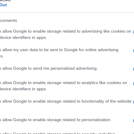
ate sulla preparazione delle forze francesi
Out
nzata russa dalla Bielorussia, nonché
r lo schieramento di operatori e droni per svolgere
consents
ostile, simile a quello che potrebbe avvenire in
o allow Google to enable storage related to advertising like cookies on
evice identifiers in apps.
o allow my user data to be sent to Google for online advertising
rsi paesi europei, incoraggiati da Macron,
s.
e in Ucraina in caso di cessate il fuoco o accordo di
iniziale, ma hanno già rivelato divisioni sui possibili
to allow Google to send me personalized advertising.
ssione, e persino sull'opportunità di affrontare la
o allow Google to enable storage related to analytics like cookies on
la Reuters.
evice identifiers in apps.
o allow Google to enable storage related to functionality of the website
o allow Google to enable storage related to personalization.
IDIPLOMATICO
stata registrata in data 08/09/2015 presso il Tribunale civile di
o allow Google to enable storage related to security, including