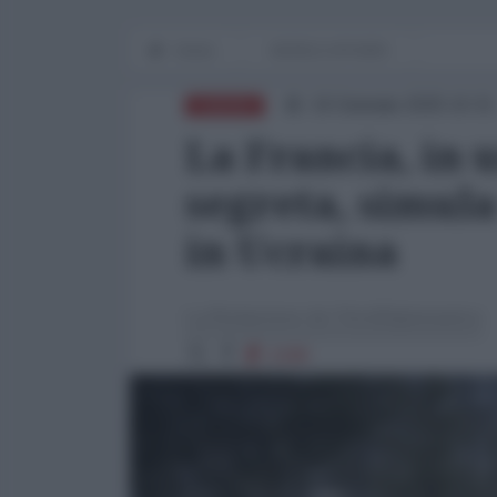
Home
WORLD AFFAIRS
16 Gennaio 2025 10:31
EUROPA
La Francia, in 
segreta, simula
in Ucraina
La Redazione de l'AntiDiplomatico
2188