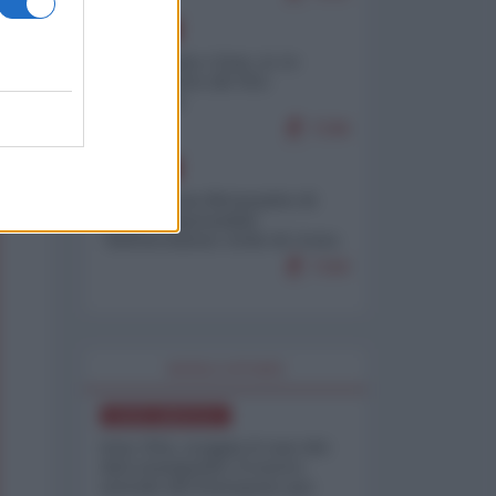
EUROPA
Cina, Russia e Iran, io ve
l’avevo detto (di Vito
Petrocelli)
7246
EUROPA
Petro accusa Netanyahu di
essere responsabile
"dell'invasione civile di Ceuta
da parte dei marocchini"
7160
WORLD AFFAIRS
NORD-AMERICA
Iran-USA, scoppia il caso dei
dati manipolati: il nuovo
metodo del Pentagono per