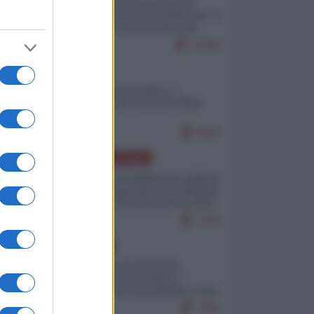
La mappa di Eurostat che
smonta tutte le storielle che vi
raccontano sul turismo di
massa
11304
ITALIA
Il turismo di massa e i
"risvegli" del Corriere della
sera
9507
AMERICA LATINA
Dalla Convertibilità al "grillete
fiscal": l'Argentina si consegna
ai mercati (ancora una volta)
7979
EUROPA
Mosca: le esercitazioni
nucleari di Germania e
Francia sono il preludio a una
guerra contro la Russia
7591