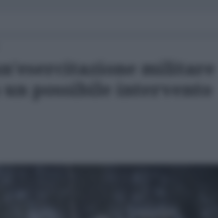
un’esercitazione militare
 un possibile intervento