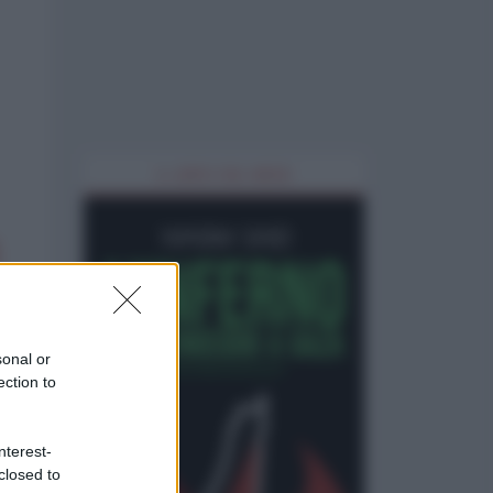
IL LIBRO DEL MESE
sonal or
ection to
nterest-
closed to