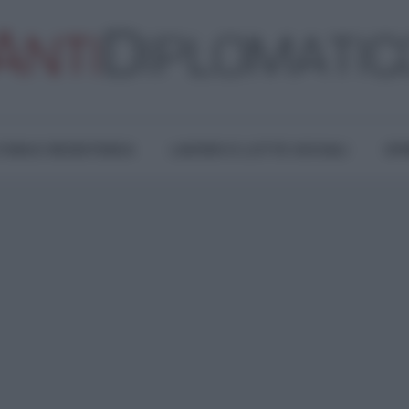
TURA E RESISTENZA
LAVORO E LOTTE SOCIALI
OPI