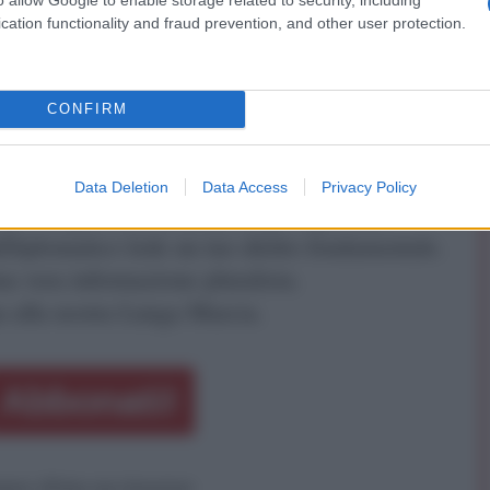
gistro di stampa. Per ogni informazione, richiesta, consiglio e
cation functionality and fraud prevention, and other user protection.
ico.it
CONFIRM
ATTENZIONE!
Data Deletion
Data Access
Privacy Policy
r reagire alla dittatura degli algoritmi.
iDiplomatico lede un tuo diritto fondamentale.
a vera informazione pluralista.
a alla nostra Lunga Marcia.
Abbonati!
pure effettua una donazione