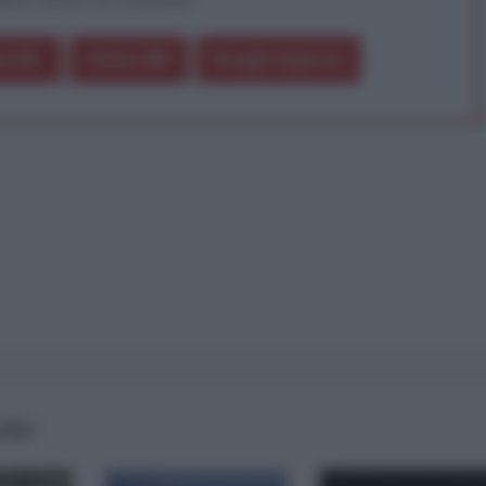
a 5€
Dona 15€
Scegli importo
AIRS