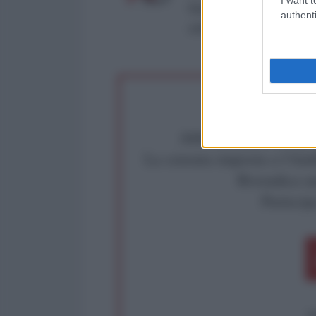
Roma al n° 162/2015 del re
authenti
critica: info@lantidiplomat
Abbiamo poco tempo pe
La censura imposta a l'Ant
Rivendica un
Partecip
op