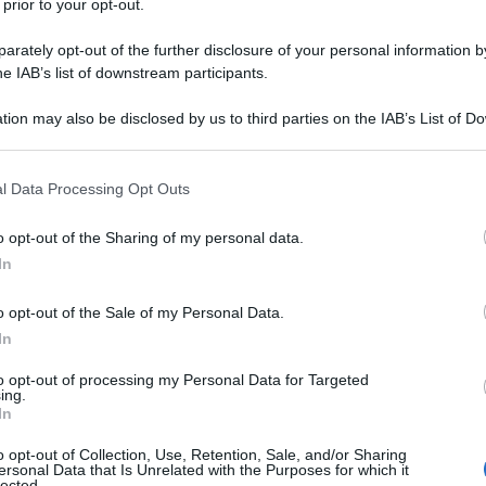
 prior to your opt-out.
ha riferito
che Le forze speciali francesi hanno
rately opt-out of the further disclosure of your personal information by
he IAB’s list of downstream participants.
diverse settimane esercitazioni militari in un campo
to segreto. Il fine di questo addestramento sarebbe
tion may also be disclosed by us to third parties on the IAB’s List of 
ntervento in Ucraina.
 that may further disclose it to other third parties.
 that this website/app uses one or more Google services and may gath
l Data Processing Opt Outs
ano già preparando per uno scenario del genere
including but not limited to your visit or usage behaviour. You may click 
 quando, la scorsa settimana, il presidente francese
 to Google and its third-party tags to use your data for below specifi
o opt-out of the Sharing of my personal data.
ogle consent section.
tro britannico Keir Starmer
hanno discusso
sulla
In
opee sul terreno in Ucraina,
o opt-out of the Sale of my Personal Data.
In
pato 3.200 soldati del Comando francese di azioni
il 13° reggimento dragoni paracadutisti (13° RDP),
to opt-out of processing my Personal Data for Targeted
ing.
no progettato per imitare il territorio intorno al fiume
In
o opt-out of Collection, Use, Retention, Sale, and/or Sharing
ersonal Data that Is Unrelated with the Purposes for which it
lected.