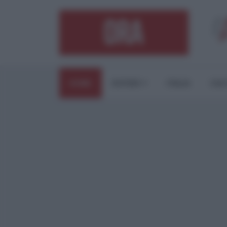
HOME
ESTERI
ITALIA
CUL