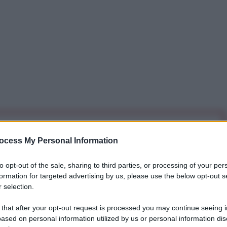
iti per sempre. Il tuo contributo fa la differenza:
ocess My Personal Information
mazione. L'ANTIDIPLOMATICO SEI ANCHE TU!
to opt-out of the sale, sharing to third parties, or processing of your per
formation for targeted advertising by us, please use the below opt-out s
a 5€
Dona 15€
Scegli importo
 selection.
 that after your opt-out request is processed you may continue seeing i
ased on personal information utilized by us or personal information dis