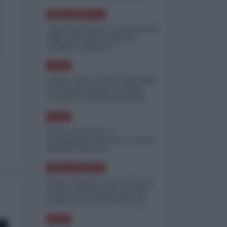
minimizzare le perdite
NORD-AMERICA
"Scorte al limite": il retroscena
CNN sulla difesa USA nel
conflitto iraniano
ASIA
Yemen, blocco Bab el-Mandab:
Le superpetroliere saudite
costrette a circumnavigare
l'Africa
ASIA
l'Iran era pronto a
bombardare l'Ucraina, cos'ha
fermato l'attacco
NORD-AMERICA
Guerra all'Iran, scorte USA al
limite: il Pentagono investe
miliardi per ricostituire gli
arsenali
ASIA