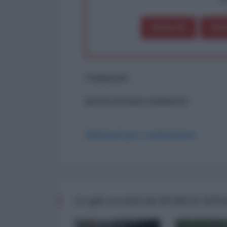
Dona 1€
Don
Commenti
ancora nessun commento
Abbonati per commentare
Le più recenti da WORLD AFF