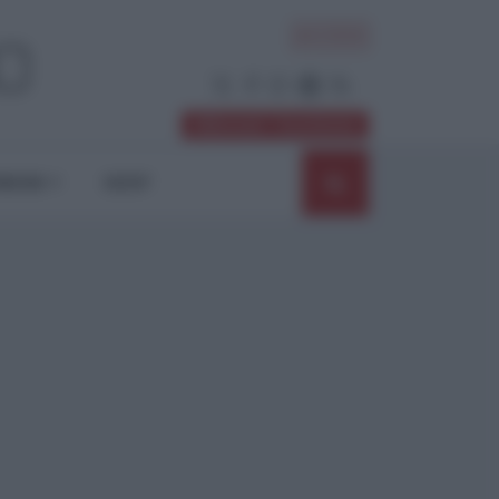
ACCEDI
Abbonati / Sostienici
NIONI
SHOP