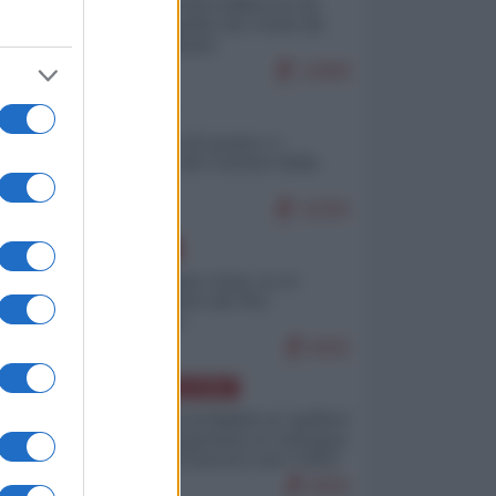
Ceuta: perché il Marocco fa
con noi quello che vuole (di
Alberto Negri)
12808
ITALIA
Il turismo di massa e i
"risvegli" del Corriere della
sera
10255
EUROPA
Cina, Russia e Iran, io ve
l’avevo detto (di Vito
Petrocelli)
8565
AMERICA LATINA
Dalla Convertibilità al "grillete
fiscal": l'Argentina si consegna
ai mercati (ancora una volta)
8056