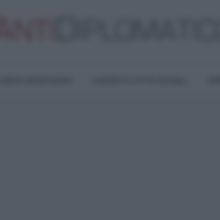
TURA E RESISTENZA
LAVORO E LOTTE SOCIALI
OPI