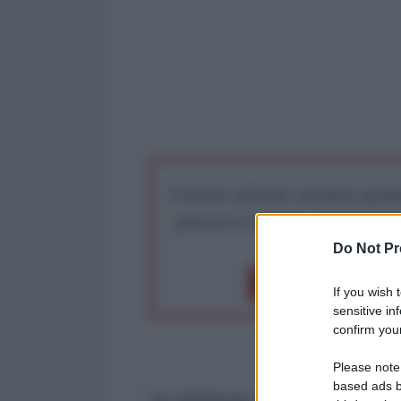
I nostri articoli saranno gratu
preserva la libera infor
Do Not Pr
Dona 1€
Don
If you wish 
sensitive in
confirm your
Please note
based ads b
Ho telefonato a Guido Salerno Ale