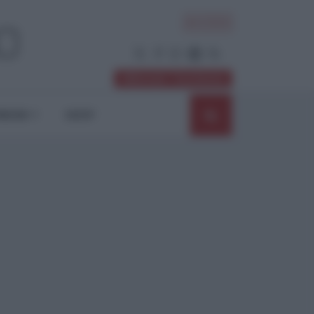
ACCEDI
Abbonati / Sostienici
NIONI
SHOP