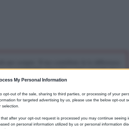
iti per sempre. Il tuo contributo fa la differenza:
mazione. L'ANTIDIPLOMATICO SEI ANCHE TU!
ocess My Personal Information
a 5€
Dona 15€
Scegli importo
to opt-out of the sale, sharing to third parties, or processing of your per
formation for targeted advertising by us, please use the below opt-out s
 selection.
 that after your opt-out request is processed you may continue seeing i
ased on personal information utilized by us or personal information dis
tta dandogli gli auguri di Pasqua. Ho chiesto a lui