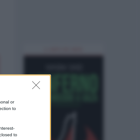
IL LIBRO DEL MESE
sonal or
ection to
nterest-
closed to