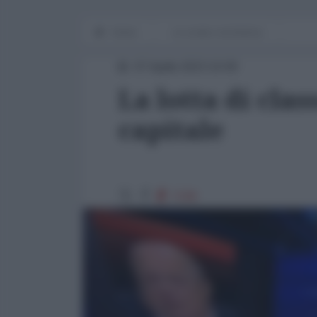
Home
Le cicale e la formica
07 Aprile 2023 10:00
La lotta di clas
capitale
7249