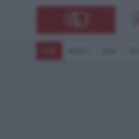
HOME
ESTERI
ITALIA
CUL