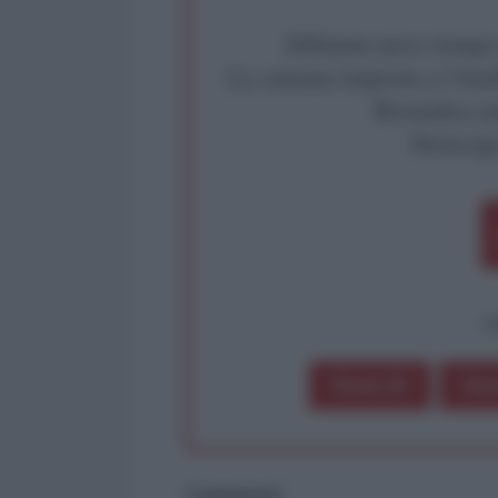
Abbiamo poco tempo pe
La censura imposta a l'Ant
Rivendica un
Partecip
op
Dona 1€
Don
Commenti