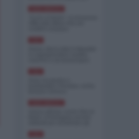
minimizzare le perdite
NORD-AMERICA
"Scorte al limite": il retroscena
CNN sulla difesa USA nel
conflitto iraniano
ASIA
Yemen, blocco Bab el-Mandab:
Le superpetroliere saudite
costrette a circumnavigare
l'Africa
ASIA
l'Iran era pronto a
bombardare l'Ucraina, cos'ha
fermato l'attacco
NORD-AMERICA
Guerra all'Iran, scorte USA al
limite: il Pentagono investe
miliardi per ricostituire gli
arsenali
ASIA