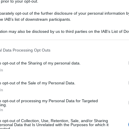
 prior to your opt-out.
o "L'inflazione morde, ma famiglie e imprese
rately opt-out of the further disclosure of your personal information by
iderato come troppo magnanimo nei confronti delle
he IAB’s list of downstream participants.
 ho detto tutto, l'importante è che i profitti vadano
schino. Ognuno fa il suo mestiere. Le imprese fanno
tion may also be disclosed by us to third parties on the IAB’s List of 
 that may further disclose it to other third parties.
. Gli altri stanno zitti. I sindacati non fanno niente,
 "nuova classe dirigente" con i fondi previdenziali.
 that this website/app uses one or more Google services and may gath
l Data Processing Opt Outs
including but not limited to your visit or usage behaviour. You may click 
ice Stalin si sono "burocratizzati". Sono i sindacati,
 to Google and its third-party tags to use your data for below specifi
o opt-out of the Sharing of my personal data.
tta di classe, che devono recuperare il salario reale.
ogle consent section.
In
.
o opt-out of the Sale of my Personal Data.
In
ano contro mercato
, il nemico è il neocorporativismo,
to opt-out of processing my Personal Data for Targeted
hi e Prodi nei primi anni novanta, e da allora in
ing.
In
o opt-out of Collection, Use, Retention, Sale, and/or Sharing
ersonal Data that Is Unrelated with the Purposes for which it
", tavoli a triade Governo-Sindacati confederali-
lected.