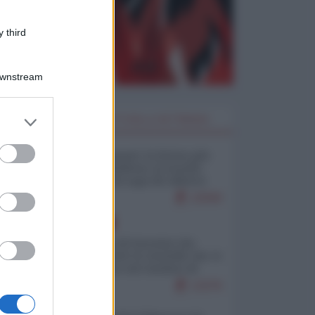
 third
Downstream
er and store
I PIÙ LETTI DELLA SETTIMANA
to grant or
ed purposes
Restare umani: la forma più
alta di ribellione al mondo
distopico di oggi (di Alberto
Bradanini)
22940
EUROPA
La mappa di Eurostat che
smonta tutte le storielle che vi
raccontano sul turismo di
massa
13276