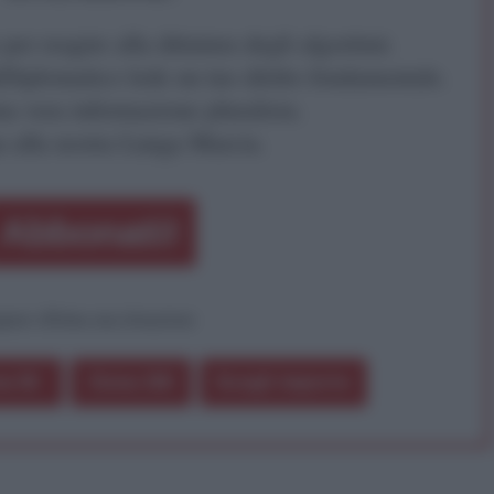
r reagire alla dittatura degli algoritmi.
iDiplomatico lede un tuo diritto fondamentale.
a vera informazione pluralista.
a alla nostra Lunga Marcia.
Abbonati!
pure effettua una donazione
a 5€
Dona 15€
Scegli importo