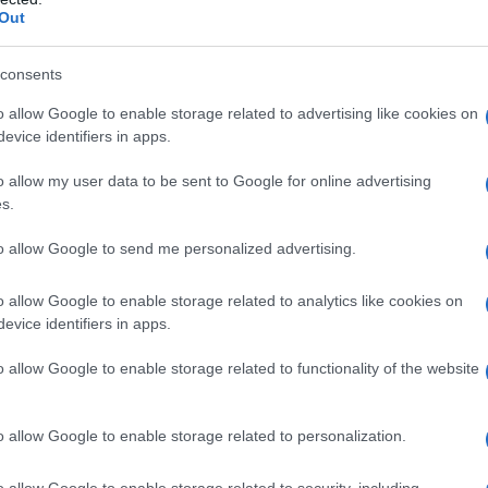
Out
ludevano i sindacati di base. I confederali in 30 anni
io il fronte datoriale, bensì lo Stato. In questo
consents
titi di attaccare le strutture statuali, la funzione
o allow Google to enable storage related to advertising like cookies on
ome della "concertazione". In cambio ebbero fondi
evice identifiers in apps.
nali dell'amministrazione pubblica e nel privato o in
ioni statali.
o allow my user data to be sent to Google for online advertising
s.
sere cani da guardia del capitale, come tutti i partiti
to allow Google to send me personalized advertising.
uelli, una volta entrati al Parlamento, che si
o allow Google to enable storage related to analytics like cookies on
scomparve, era rimasta solo nel sindacalismo di base,
evice identifiers in apps.
da parte della giustizia borghese, i lavoratori
opensi ad essere solidali, homo homini lupus, ebbero
o allow Google to enable storage related to functionality of the website
i i migranti, facendo la fortuna del capitale.
o allow Google to enable storage related to personalization.
asse lavoratrice, che si affidò a "pifferai magici".
o allow Google to enable storage related to security, including