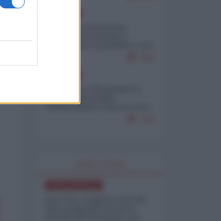
EUROPA
Mosca: le esercitazioni
nucleari di Germania e
Francia sono il preludio a una
guerra contro la Russia
7641
EUROPA
Petro accusa Netanyahu di
essere responsabile
"dell'invasione civile di Ceuta
da parte dei marocchini"
7216
WORLD AFFAIRS
NORD-AMERICA
Iran-USA, scoppia il caso dei
dati manipolati: il nuovo
metodo del Pentagono per