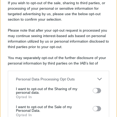
If you wish to opt-out of the sale, sharing to third parties, or
31 Luglio 2026 12:30
processing of your personal or sensitive information for
targeted advertising by us, please use the below opt-out
section to confirm your selection.
Please note that after your opt-out request is processed you
may continue seeing interest-based ads based on personal
information utilized by us or personal information disclosed to
third parties prior to your opt-out.
You may separately opt-out of the further disclosure of your
personal information by third parties on the IAB’s list of
downstream participants.
Personal Data Processing Opt Outs
Aria di bufera sui rifugiati ucraini nell'UE:
This information may also be disclosed by us to third parties
cosa c'è davvero dietro la stretta di
on the IAB’s List of Downstream Participants that may further
I want to opt-out of the Sharing of my
Bruxelles
disclose it to other third parties.
personal data.
Opted In
Please note that this website/app uses one or more Google
services and may gather and store information including but
I want to opt-out of the Sale of my
Personal Data.
not limited to your visit or usage behaviour. You may click to
31 Luglio 2026 12:30
Opted In
grant or deny consent to Google and its third-party tags to