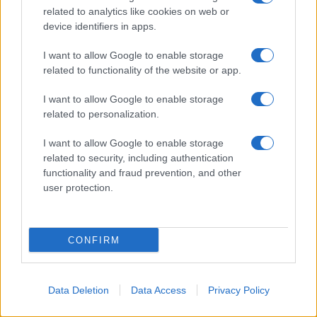
related to analytics like cookies on web or
device identifiers in apps.
I want to allow Google to enable storage
related to functionality of the website or app.
I want to allow Google to enable storage
related to personalization.
I want to allow Google to enable storage
related to security, including authentication
Ceuta, 3 punti fermi per evitare confusioni
functionality and fraud prevention, and other
ideologiche (di Andrea Zhok)
user protection.
CONFIRM
31 Luglio 2026 12:00
Data Deletion
Data Access
Privacy Policy