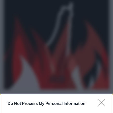
I PIÙ LETTI DELLA SETTIMANA
Do Not Process My Personal Information