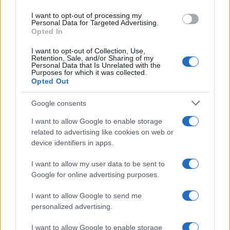
8540
use your data for below specified purposes in below Google
I want to opt-out of processing my
consent section.
Personal Data for Targeted Advertising.
AMERICA LATINA
Opted In
Dalla Convertibilità al "grillete fiscal": l'Argentina si
consegna ai mercati (ancora una volta)
I want to opt-out of Collection, Use,
Retention, Sale, and/or Sharing of my
7862
Personal Data that Is Unrelated with the
Purposes for which it was collected.
EUROPA
Opted Out
Mosca: le esercitazioni nucleari di Germania e
Francia sono il preludio a una guerra contro la
Google consents
Russia
I want to allow Google to enable storage
7390
related to advertising like cookies on web or
device identifiers in apps.
EUROPA
Petro accusa Netanyahu di essere responsabile
I want to allow my user data to be sent to
"dell'invasione civile di Ceuta da parte dei
marocchini"
Google for online advertising purposes.
7066
I want to allow Google to send me
personalized advertising.
I want to allow Google to enable storage