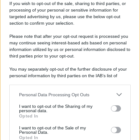
If you wish to opt-out of the sale, sharing to third parties, or
processing of your personal or sensitive information for
targeted advertising by us, please use the below opt-out
section to confirm your selection.
Please note that after your opt-out request is processed you
may continue seeing interest-based ads based on personal
information utilized by us or personal information disclosed to
third parties prior to your opt-out.
You may separately opt-out of the further disclosure of your
personal information by third parties on the IAB’s list of
downstream participants.
#
GEOGRAFIE
DEL
POTERE
Personal Data Processing Opt Outs
This information may also be disclosed by us to third parties
on the IAB’s List of Downstream Participants that may further
I want to opt-out of the Sharing of my
disclose it to other third parties.
di Fabio Massimo Paernti
personal data.
Opted In
Please note that this website/app uses one or more Google
services and may gather and store information including but
I want to opt-out of the Sale of my
Personal Data.
not limited to your visit or usage behaviour. You may click to
Opted In
grant or deny consent to Google and its third-party tags to