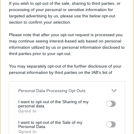
If you wish to opt-out of the sale, sharing to third parties, or
caratteristiche italiane
processing of your personal or sensitive information for
30 Luglio 2026 09:00
targeted advertising by us, please use the below opt-out
section to confirm your selection.
Please note that after your opt-out request is processed you
#
STORIA
IN
DIRETTA
may continue seeing interest-based ads based on personal
information utilized by us or personal information disclosed to
third parties prior to your opt-out.
di Loretta Napoleoni
You may separately opt-out of the further disclosure of your
personal information by third parties on the IAB’s list of
downstream participants.
Personal Data Processing Opt Outs
This information may also be disclosed by us to third parties
"Black Rock non perde mai" – l'allarme di
on the IAB’s List of Downstream Participants that may further
I want to opt-out of the Sharing of my
Volpi sulla bolla tecnologica
disclose it to other third parties.
personal data.
Opted In
27 Giugno 2026 16:24
Please note that this website/app uses one or more Google
services and may gather and store information including but
I want to opt-out of the Sale of my
Personal Data.
not limited to your visit or usage behaviour. You may click to
Opted In
grant or deny consent to Google and its third-party tags to