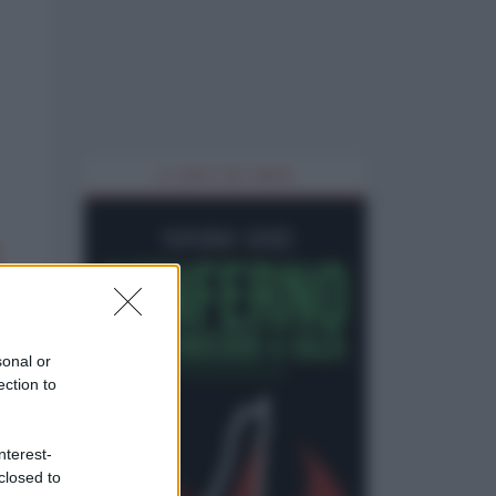
IL LIBRO DEL MESE
sonal or
ection to
nterest-
closed to