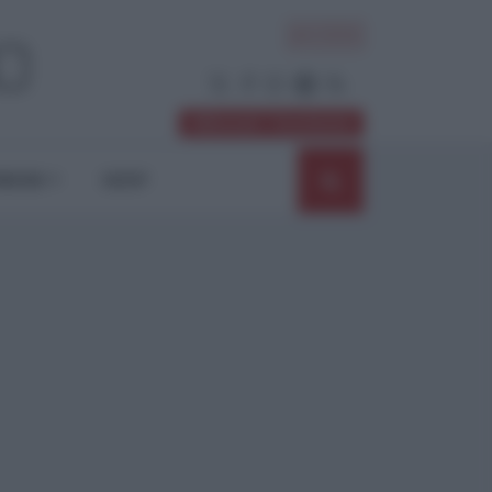
ACCEDI
Abbonati / Sostienici
NIONI
SHOP