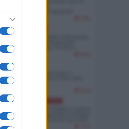
Invasione di Ceuta: cosa sta
accadendo
nell'enclave spagnola?
9283
EUROPA
Quando il figlio di Netanyahu
incitava "l'occupazione
musulmana" di Ceuta e
Melilla
8636
ITALIA
Il turismo di massa e i
"risvegli" del Corriere della
sera
8128
AMERICA LATINA
Dalla Convertibilità al "grillete
fiscal": l'Argentina si consegna
ai mercati (ancora una volta)
7927