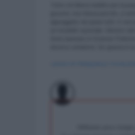
Tutto ciò libera reddito per la po
governi, ma chissà perchè, a sentir
appoggiato da quasi tutti. E non p
un modello razionale. Almeno dal 
Sono laureato in Scienze Politiche
dovevo vendermi. Se questa è la
LEGGI DI PASQUALE CICAL
Abbiamo poco tempo pe