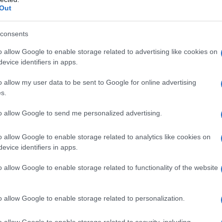
 anche queste, derivante dal "capitalismo delle
Out
lari a profitti e rendite, nel mentre la transizione
consents
alle aziende suddette, ma dalla fiscalità generale
 varie. Due volte beffati. Lo scorso anno sentii un
o allow Google to enable storage related to advertising like cookies on
evice identifiers in apps.
ccò: per lui l'inflazione era uno spostamento di
in nome della rendita finanziaria. La gran parte della
o allow my user data to be sent to Google for online advertising
sse, tariffe e bollette, del finanziamento dell'asset
s.
enni per fronteggiare la concorrenza asiatica,
to allow Google to send me personalized advertising.
 pagano le conseguenze gli stessi imprenditori che
erno.
o allow Google to enable storage related to analytics like cookies on
evice identifiers in apps.
ESE PIANO CONTRO MERCATO
o allow Google to enable storage related to functionality of the website
tte serve per rafforzare il mercantilismo e l'asset
o allow Google to enable storage related to personalization.
e ne potrà uscire da questo inferno
 il modello cinese degli ultimi 20 anni, perché è il
o allow Google to enable storage related to security, including