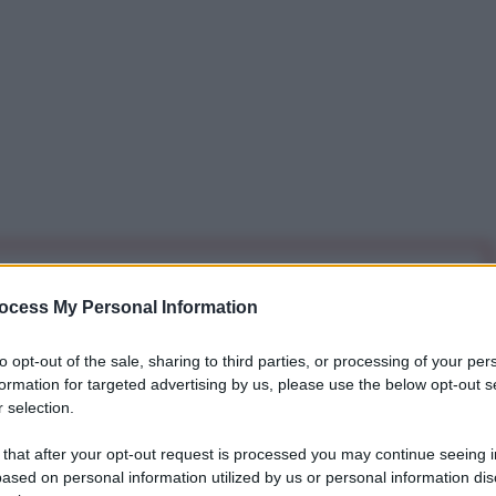
iti per sempre. Il tuo contributo fa la differenza:
ocess My Personal Information
mazione. L'ANTIDIPLOMATICO SEI ANCHE TU!
to opt-out of the sale, sharing to third parties, or processing of your per
formation for targeted advertising by us, please use the below opt-out s
a 5€
Dona 15€
Scegli importo
 selection.
 that after your opt-out request is processed you may continue seeing i
ased on personal information utilized by us or personal information dis