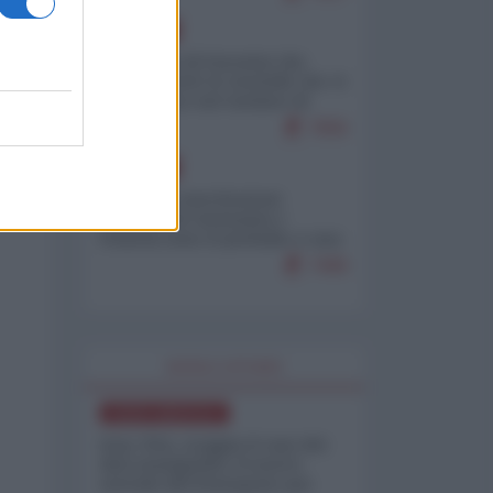
EUROPA
La mappa di Eurostat che
smonta tutte le storielle che vi
raccontano sul turismo di
massa
7656
EUROPA
Mosca: le esercitazioni
nucleari di Germania e
Francia sono il preludio a una
guerra contro la Russia
7499
WORLD AFFAIRS
NORD-AMERICA
Iran-USA, scoppia il caso dei
dati manipolati: il nuovo
metodo del Pentagono per