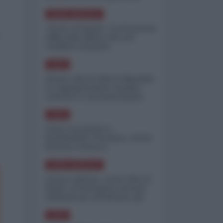
minimizzare le perdite
NORD-AMERICA
"Scorte al limite": il retroscena
CNN sulla difesa USA nel
conflitto iraniano
ASIA
Yemen, blocco Bab el-Mandab:
Le superpetroliere saudite
costrette a circumnavigare
l'Africa
ASIA
l'Iran era pronto a
bombardare l'Ucraina, cos'ha
fermato l'attacco
NORD-AMERICA
Guerra all'Iran, scorte USA al
limite: il Pentagono investe
miliardi per ricostituire gli
arsenali
ASIA