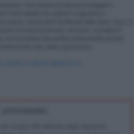
polazione. Non avranno la libertà di eleggere i
e molti italiani che stanno lì. il governo è
er paura, ma perché li ha liberati dalla fame. Ecco, è
punto di vista economico, vincente. La politica?
, non ho potuto fare politica istituzionale perché
 democrazia, che vada a quel paese.
ESE PIANO CONTRO MERCATO
ATTENZIONE!
r reagire alla dittatura degli algoritmi.