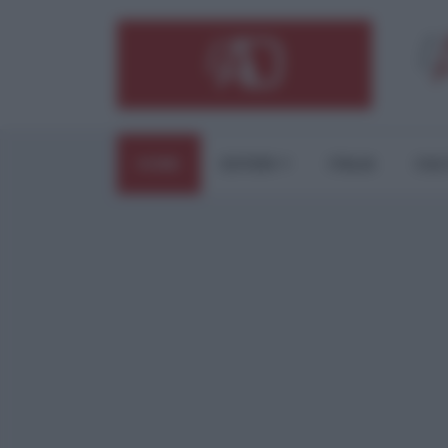
HOME
ESTERI
ITALIA
CUL