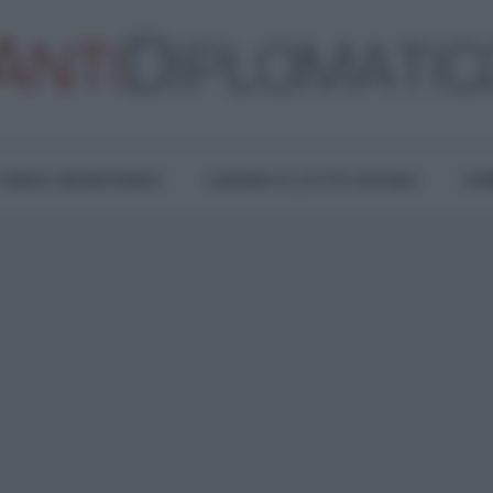
TURA E RESISTENZA
LAVORO E LOTTE SOCIALI
OPI