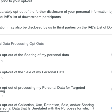
 prior to your opt-out.
o che le aziende sono le principali responsabili
, assieme ai temi energetici, è da offerta, non da
rately opt-out of the further disclosure of your personal information by
he IAB’s list of downstream participants.
lgata.
tion may also be disclosed by us to third parties on the IAB’s List of 
ndo la già flebile domanda interna europea.
 that may further disclose it to other third parties.
 that this website/app uses one or more Google services and may gath
l Data Processing Opt Outs
ggi su Milano Finanza intervista all'Ad di Poste, il
including but not limited to your visit or usage behaviour. You may click 
 to Google and its third-party tags to use your data for below specifi
i margini sono raddoppiati. Non è normale che
o opt-out of the Sharing of my personal data.
ogle consent section.
i, se non derivante da rincari agli utenti e
In
o opt-out of the Sale of my Personal Data.
In
oci ai temi energetici, questi mesi hanno visto un
to opt-out of processing my Personal Data for Targeted
alcidiate dalle bollette. E' come se fossero imposte
ing.
rmente i redditi bassi, mentre i benestanti possono
In
o opt-out of Collection, Use, Retention, Sale, and/or Sharing
ersonal Data that Is Unrelated with the Purposes for which it
lected.