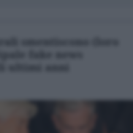
rali smentiscono (loro
cipale fake news
i ultimi anni