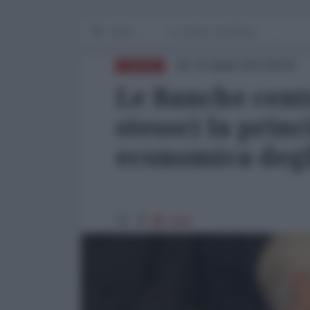
Home
Le cicale e la formica
01 Aprile 2023 08:00
EUROPA
Le Banche cent
stesse) la prin
economica degl
2995