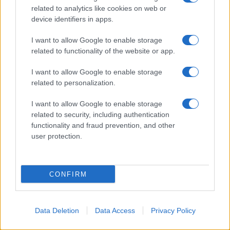
Registro di ispezione di un drone
related to analytics like cookies on web or
intelligente
device identifiers in apps.
30 Luglio 2026 09:00
I want to allow Google to enable storage
related to functionality of the website or app.
I want to allow Google to enable storage
#
LA
BELT
AND
ROAD
INITIATIVE
related to personalization.
I want to allow Google to enable storage
related to security, including authentication
functionality and fraud prevention, and other
user protection.
Yunnan: Dove il tè incontra il caffè e la
CONFIRM
macadamia profuma di futuro
27 Ottobre 2025 10:00
Data Deletion
Data Access
Privacy Policy