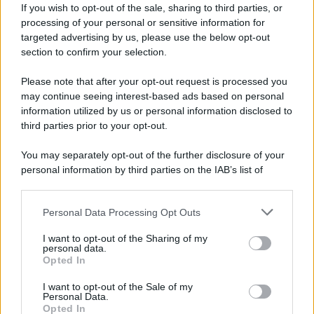
If you wish to opt-out of the sale, sharing to third parties, or
processing of your personal or sensitive information for
#
GENERAZIONE
ANTIDIPLOMATICA
targeted advertising by us, please use the below opt-out
section to confirm your selection.
Please note that after your opt-out request is processed you
may continue seeing interest-based ads based on personal
information utilized by us or personal information disclosed to
third parties prior to your opt-out.
You may separately opt-out of the further disclosure of your
Berlino salva la privacy delle chat online –
personal information by third parties on the IAB’s list of
ma il rischio censura resta all’orizzonte
downstream participants.
17 Ottobre 2025 13:00
Personal Data Processing Opt Outs
This information may also be disclosed by us to third parties
on the IAB’s List of Downstream Participants that may further
I want to opt-out of the Sharing of my
disclose it to other third parties.
personal data.
Opted In
#
UNA
FINESTRA
APERTA
Please note that this website/app uses one or more Google
services and may gather and store information including but
I want to opt-out of the Sale of my
Personal Data.
not limited to your visit or usage behaviour. You may click to
Una finestra aperta
Opted In
grant or deny consent to Google and its third-party tags to