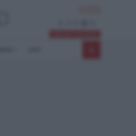
ACCEDI
Abbonati / Sostienici
NIONI
SHOP