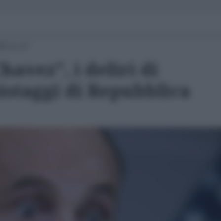
20 11:27
havez", i deliri di
pistaggi di Repubblica