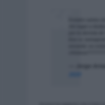
Existen varios ni
Sin lugar a duda
por la derrota de
Eso sí, semejant
encanto: es ext
chistosa??????
— Jorge Arre
2020
Arreaza ha aggiunto che il fatto 