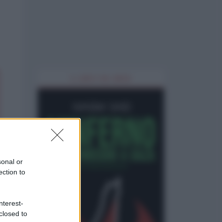
IL LIBRO DEL MESE
sonal or
ection to
nterest-
closed to