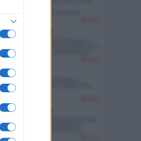
Invasione di Ceuta: cosa sta
accadendo
nell'enclave spagnola?
9295
EUROPA
La mappa di Eurostat che
smonta tutte le storielle che vi
raccontano sul turismo di
massa
9240
ITALIA
Il turismo di massa e i
"risvegli" del Corriere della
sera
8802
EUROPA
Quando il figlio di Netanyahu
incitava "l'occupazione
musulmana" di Ceuta e
Melilla
8669