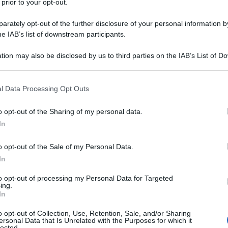
 prior to your opt-out.
In queste condizioni le pubblicazioni come Lercio
rately opt-out of the further disclosure of your personal information by
he IAB’s list of downstream participants.
iuliani capo degli avvocati di Donald Trump che
tion may also be disclosed by us to third parties on the IAB’s List of 
ni al voto presidenziale negli USA: "l'elezione è
 that may further disclose it to other third parties.
proprietà delle affiliate di Chavez e Maduro ".
 that this website/app uses one or more Google services and may gath
l Data Processing Opt Outs
including but not limited to your visit or usage behaviour. You may click 
e contrarietà per la presenza di due società che si
 to Google and its third-party tags to use your data for below specifi
o opt-out of the Sharing of my personal data.
ogle consent section.
voti: Dominion, una società con sede in Canada, e
In
che veniva utilizzata, nonostante operasse solo
 si poteva credere che la società proprietaria di
o opt-out of the Sale of my Personal Data.
In
un'alleata di Hugo Chavez, un'alleata di Nicolas
ros. Cosa dobbiamo fare per portavti alla verità?" ha
to opt-out of processing my Personal Data for Targeted
ing.
In
o opt-out of Collection, Use, Retention, Sale, and/or Sharing
ecisato che i voti “venivano conteggiati in Germania,
ersonal Data that Is Unrelated with the Purposes for which it
lected.