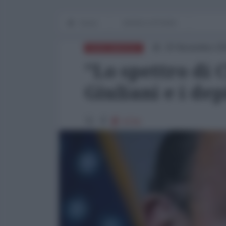
Home
WORLD AFFAIRS
20 Novembre 20
NORD-AMERICA
"Lo spettro di C
Giuliani e i de
4734