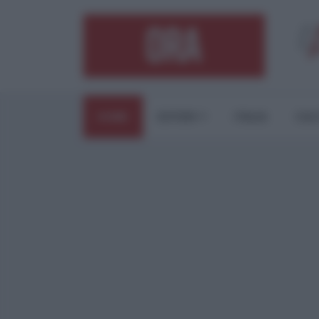
HOME
ESTERI
ITALIA
CUL