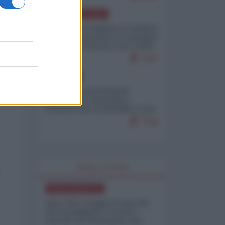
AMERICA LATINA
Dalla Convertibilità al "grillete
fiscal": l'Argentina si consegna
ai mercati (ancora una volta)
7937
EUROPA
Mosca: le esercitazioni
nucleari di Germania e
Francia sono il preludio a una
guerra contro la Russia
7516
WORLD AFFAIRS
NORD-AMERICA
Iran-USA, scoppia il caso dei
dati manipolati: il nuovo
metodo del Pentagono per