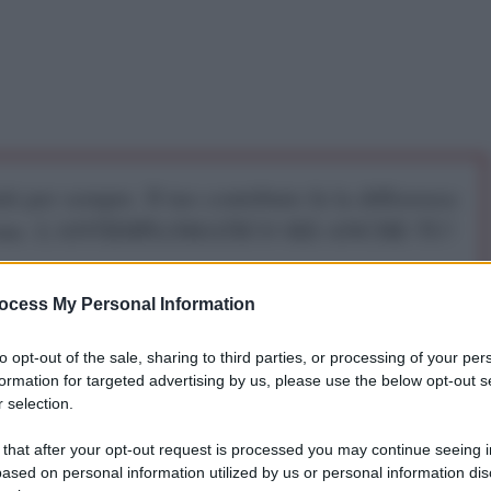
iti per sempre. Il tuo contributo fa la differenza:
mazione. L'ANTIDIPLOMATICO SEI ANCHE TU!
ocess My Personal Information
a 5€
Dona 15€
Scegli importo
to opt-out of the sale, sharing to third parties, or processing of your per
formation for targeted advertising by us, please use the below opt-out s
 selection.
ngton, è quello del Comandante Hugo Chavez che
denziali USA.
 that after your opt-out request is processed you may continue seeing i
ased on personal information utilized by us or personal information dis