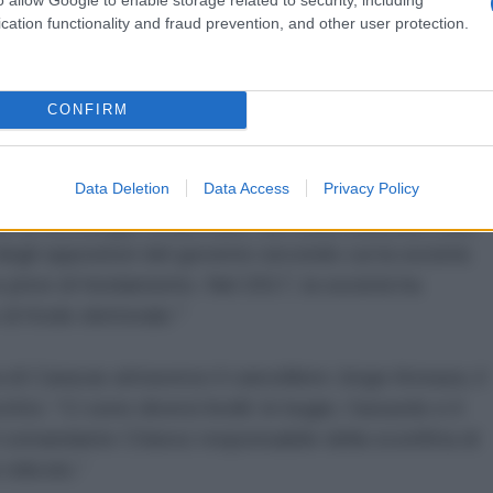
ste alcun rapporto di proprietà tra le due aziende
cation functionality and fraud prevention, and other user protection.
 che "Smartmatic è una società internazionale
CONFIRM
ri venezuelani. Non c'è motivo di credere che
ezuela, né una partnership con Smartmatic."
Data Deletion
Data Access
Privacy Policy
e la tecnologia Smartmatic sia stata utilizzata nelle
degli oppositori del governo secondo cui la società
 prive di fondamento. Nel 2017, la società ha
i frode elettorale."
 di Caracas attraverso il cancelliere Jorge Arreaza, il
itto: “Ci sono diversi livelli: le bugie, l'assurdo e il
il comandante Chávez responsabile della sconfitta di
idicolo.”