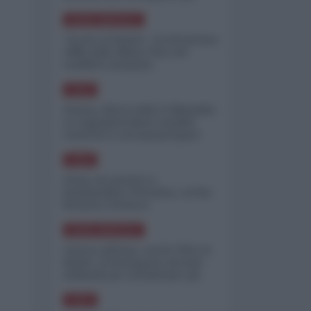
minimizzare le perdite
NORD-AMERICA
"Scorte al limite": il retroscena
CNN sulla difesa USA nel
conflitto iraniano
ASIA
Yemen, blocco Bab el-Mandab:
Le superpetroliere saudite
costrette a circumnavigare
l'Africa
ASIA
l'Iran era pronto a
bombardare l'Ucraina, cos'ha
fermato l'attacco
NORD-AMERICA
Guerra all'Iran, scorte USA al
limite: il Pentagono investe
miliardi per ricostituire gli
arsenali
ASIA