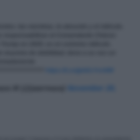
veles: las mentiras, lo absurdo y el ridículo.
s responsabilizar al Comandante Chávez
 Trump en 2020, es en extremo ridículo.
e muestra de debilidad, tiene a su vez un
remadamente
??‍??????????
https://t.co/jpkEzYvnNM
aza M (@jaarreaza)
November 20,
di accusare Caracas e il suo defunto ex presidente