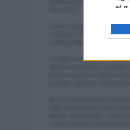
dichiarazioni secondo cui non esi
authenti
concorrenti."
Inoltre, il media inglese ricorda
costituita in Florida dai fondato
Dominion abbia legami con il Ven
Tra l'altro sottolinea che "Sebben
elezioni venezuelane, le accuse 
avrebbe truccato le elezioni sono
accusato il governo venezuelano d
Non si è fatta attendere la replica
quale sul suo profilo Twitter ha scr
ridicolo. Senza dubbio, ritenere 
Trump nel 2020 è estremamente r