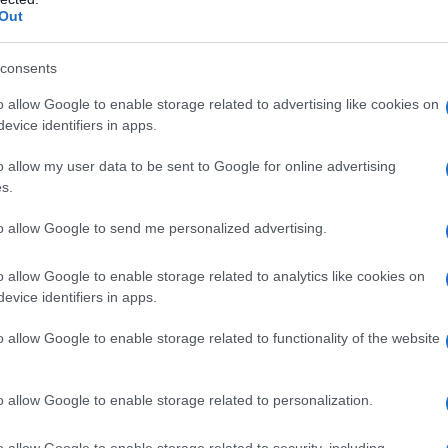
i proprietà di persone che sono alleate di Maduro e
Out
consents
ion è stato usato in 24 stati.
o allow Google to enable storage related to advertising like cookies on
evice identifiers in apps.
teoria è arrivato da Sidney Powell, la quale ha insistito
o allow my user data to be sent to Google for online advertising
 nel marzo 2013, aveva approvato i sistemi di
s.
to allow Google to send me personalized advertising.
venuto dal Venezuela, da Nicolas Maduro, da Hugo
o allow Google to enable storage related to analytics like cookies on
a interessi significativi in Venezuela". Per non farsi
evice identifiers in apps.
Pechino.
o allow Google to enable storage related to functionality of the website
se The Indepedent, "Dominion, con sede a Toronto, è
 2018 da Staple Street Capital, una società di
o allow Google to enable storage related to personalization.
Dominion che Smartmatic hanno rilasciato
o allow Google to enable storage related to security, including