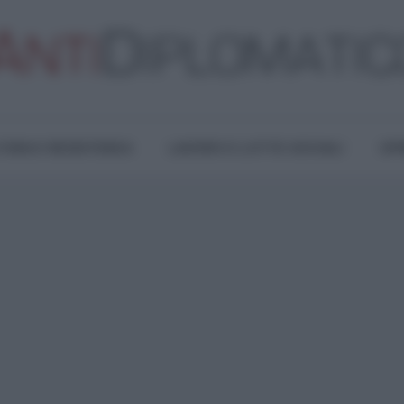
TURA E RESISTENZA
LAVORO E LOTTE SOCIALI
OPI