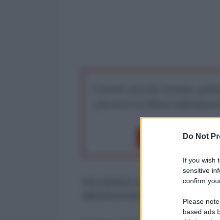
I nostri articoli saranno gratu
preserva la libera infor
Do Not Pr
Dona 1€
Don
If you wish 
sensitive in
confirm your
Uno spettro si aggira per Washi
dall'oltretomba manipola le Presi
Please note
based ads b