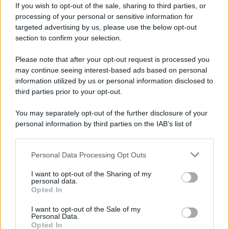
una volta)
If you wish to opt-out of the sale, sharing to third parties, or
processing of your personal or sensitive information for
01 Agosto 2026 19:07
targeted advertising by us, please use the below opt-out
section to confirm your selection.
Please note that after your opt-out request is processed you
#
ECONOMIA
E
DINTORNI
may continue seeing interest-based ads based on personal
information utilized by us or personal information disclosed to
third parties prior to your opt-out.
di Giuseppe Masala
You may separately opt-out of the further disclosure of your
personal information by third parties on the IAB’s list of
downstream participants.
Personal Data Processing Opt Outs
This information may also be disclosed by us to third parties
Gli Stati Uniti stanno perdendo “la Guerra
on the IAB’s List of Downstream Participants that may further
I want to opt-out of the Sharing of my
Mondiale a pezzi”?
disclose it to other third parties.
personal data.
Opted In
25 Giugno 2026 10:00
Please note that this website/app uses one or more Google
services and may gather and store information including but
I want to opt-out of the Sale of my
Personal Data.
not limited to your visit or usage behaviour. You may click to
Opted In
grant or deny consent to Google and its third-party tags to