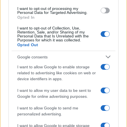
#
EXODUS
use your data for below specified purposes in below Google
I want to opt-out of processing my
consent section.
Personal Data for Targeted Advertising.
Opted In
di Michelangelo Severgnini
I want to opt-out of Collection, Use,
Retention, Sale, and/or Sharing of my
Personal Data that Is Unrelated with the
Purposes for which it was collected.
Opted Out
La Trilogia del Rimosso di Michelangelo
Google consents
Severgnini, prodotta da l'AntiDiplomatico,
interamente in chiaro
I want to allow Google to enable storage
related to advertising like cookies on web or
24 Luglio 2026 15:49
device identifiers in apps.
I want to allow my user data to be sent to
Google for online advertising purposes.
#
GENERAZIONE
ANTIDIPLOMATICA
I want to allow Google to send me
personalized advertising.
I want to allow Google to enable storage