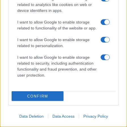
related to analytics like cookies on web or
device identifiers in apps.
I want to allow Google to enable storage
Berlino salva la privacy delle chat online –
related to functionality of the website or app.
ma il rischio censura resta all’orizzonte
I want to allow Google to enable storage
17 Ottobre 2025 13:00
related to personalization.
I want to allow Google to enable storage
related to security, including authentication
#
UNA
FINESTRA
APERTA
functionality and fraud prevention, and other
user protection.
Una finestra aperta
CONFIRM
La governance cinese vista dai
Data Deletion
Data Access
Privacy Policy
rappresentanti italiani e la visione dello