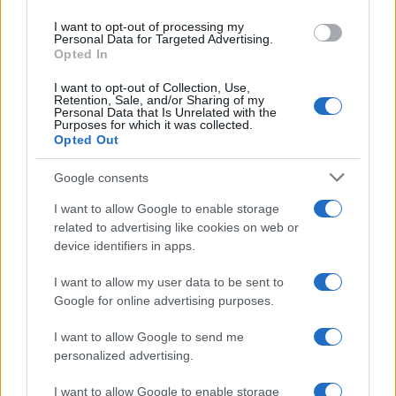
#
EDITORIALI
use your data for below specified purposes in below Google
I want to opt-out of processing my
consent section.
Personal Data for Targeted Advertising.
Opted In
I want to opt-out of Collection, Use,
Retention, Sale, and/or Sharing of my
Personal Data that Is Unrelated with the
Purposes for which it was collected.
Opted Out
Cina, Russia e Iran, io ve l’avevo detto (di
Google consents
Vito Petrocelli)
I want to allow Google to enable storage
07 Agosto 2026 18:00
related to advertising like cookies on web or
device identifiers in apps.
I want to allow my user data to be sent to
#
STORIA
IN
DIRETTA
Google for online advertising purposes.
I want to allow Google to send me
di Loretta Napoleoni
personalized advertising.
I want to allow Google to enable storage