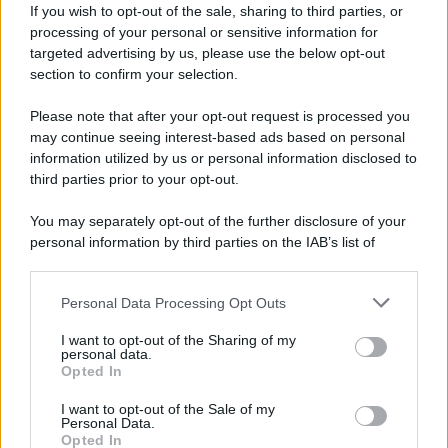
Cina si è presa il futuro dell'IA" (VIDEO)
If you wish to opt-out of the sale, sharing to third parties, or
24 Giugno 2026 08:00
processing of your personal or sensitive information for
targeted advertising by us, please use the below opt-out
section to confirm your selection.
Please note that after your opt-out request is processed you
#
RETHINK.POWER
may continue seeing interest-based ads based on personal
information utilized by us or personal information disclosed to
third parties prior to your opt-out.
di Alessandro Bartoloni
You may separately opt-out of the further disclosure of your
personal information by third parties on the IAB’s list of
downstream participants.
Come finirebbe una guerra tra UE e
Personal Data Processing Opt Outs
This information may also be disclosed by us to third parties
Russia? Tre scenari per il 2030 (e le
on the IAB’s List of Downstream Participants that may further
alternative alla linea dura)
I want to opt-out of the Sharing of my
disclose it to other third parties.
personal data.
20 Luglio 2026 10:00
Opted In
Please note that this website/app uses one or more Google
services and may gather and store information including but
I want to opt-out of the Sale of my
Personal Data.
not limited to your visit or usage behaviour. You may click to
Opted In
grant or deny consent to Google and its third-party tags to