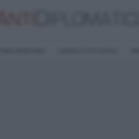
TURA E RESISTENZA
LAVORO E LOTTE SOCIALI
OPI