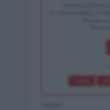
Abbiamo poco tempo pe
La censura imposta a l'Ant
Rivendica un
Partecip
op
Dona 1€
Don
Commenti