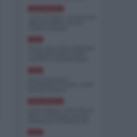
minimizzare le perdite
NORD-AMERICA
"Scorte al limite": il retroscena
CNN sulla difesa USA nel
conflitto iraniano
ASIA
Yemen, blocco Bab el-Mandab:
Le superpetroliere saudite
costrette a circumnavigare
l'Africa
ASIA
l'Iran era pronto a
bombardare l'Ucraina, cos'ha
fermato l'attacco
NORD-AMERICA
Guerra all'Iran, scorte USA al
limite: il Pentagono investe
miliardi per ricostituire gli
arsenali
ASIA