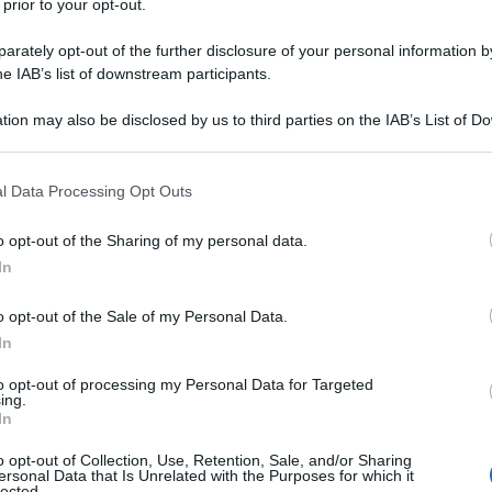
 prior to your opt-out.
ell’interscambio di prodotti non energetici, pari a
rte aumento rispetto a marzo 2022 (7.753 milioni).
rately opt-out of the further disclosure of your personal information by
he IAB’s list of downstream participants.
aesi MERCOSUR (+28,0%), Cina (+26,3%), Turchia
tion may also be disclosed by us to third parties on the IAB’s List of 
 Stati Uniti (+9,3%) è in aumento in termini
 that may further disclose it to other third parties.
ono le vendite verso Giappone (-9,8%), Svizzera
 that this website/app uses one or more Google services and may gath
l Data Processing Opt Outs
paesi OPEC (-3,6%).
including but not limited to your visit or usage behaviour. You may click 
 to Google and its third-party tags to use your data for below specifi
o opt-out of the Sharing of my personal data.
ogle consent section.
ali paesi partner extra Ue27 sono in forte calo su
In
ali più ampie riguardano gli acquisti da Russia
o opt-out of the Sale of my Personal Data.
In
 correnti, ma il saldo è quasi da record. Il
to opt-out of processing my Personal Data for Targeted
ing.
 a partire dal 1999, avanza sempre di piu'. Il saldo
In
i. Se dovesse continuare, le partite correnti, dopo
o opt-out of Collection, Use, Retention, Sale, and/or Sharing
urplus, segno che viviamo al di sotto delle nostre
ersonal Data that Is Unrelated with the Purposes for which it
lected.