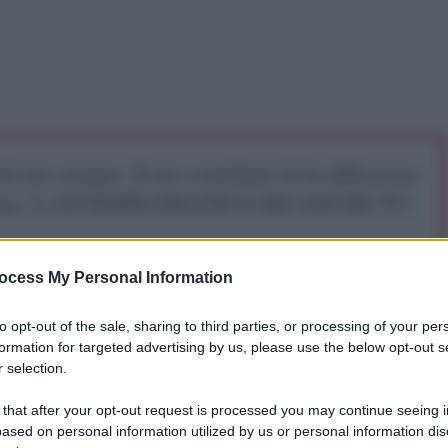
iti per sempre. Il tuo contributo fa la differenza:
mazione. L'ANTIDIPLOMATICO SEI ANCHE TU!
a 5€
Dona 15€
Scegli importo
ocess My Personal Information
to opt-out of the sale, sharing to third parties, or processing of your per
formation for targeted advertising by us, please use the below opt-out s
 selection.
rciale ex Ue marzo: "A marzo 2023 il saldo
7 è positivo e pari a +8.455 milioni (-793 milioni a
 that after your opt-out request is processed you may continue seeing i
ased on personal information utilized by us or personal information dis
 (-5.326 milioni) è inferiore rispetto a un anno prima