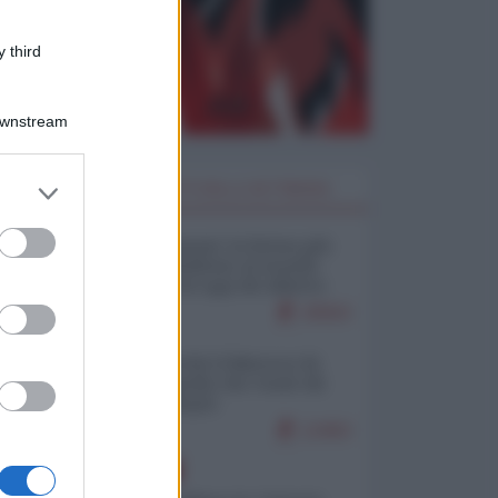
 third
Downstream
er and store
I PIÙ LETTI DELLA SETTIMANA
to grant or
ed purposes
Restare umani: la forma più
alta di ribellione al mondo
distopico di oggi (di Alberto
Bradanini)
20563
Ceuta: perché il Marocco fa
con noi quello che vuole (di
Alberto Negri)
12463
EUROPA