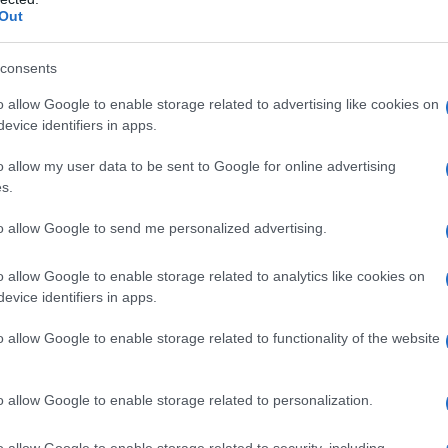
i in poi. I segnali internazionali non sono buoni,
Out
e al dettaglio Germania su anno -8.3%). Solo a fine
lla crescita del pil primo trimestre, ma già si sa che
consents
e.
o allow Google to enable storage related to advertising like cookies on
evice identifiers in apps.
ntre ci sogniamo il salario minimo, i contratti
o allow my user data to be sent to Google for online advertising
prossimo non se ne parla) e il governo fa partite di
s.
le future pensioni e del salario sociale, che
to allow Google to send me personalized advertising.
a di chi vuole un ulteriore liquidità marxiana della
o si fa i soldi a palate, ci siamo indebitati con il
o allow Google to enable storage related to analytics like cookies on
stesso Fondo di Coesione, destinato al sud, andrà
evice identifiers in apps.
onato.
o allow Google to enable storage related to functionality of the website
o allow Google to enable storage related to personalization.
A AL SALARIO
o allow Google to enable storage related to security, including