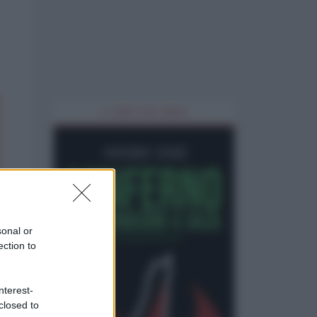
IL LIBRO DEL MESE
sonal or
ection to
nterest-
closed to