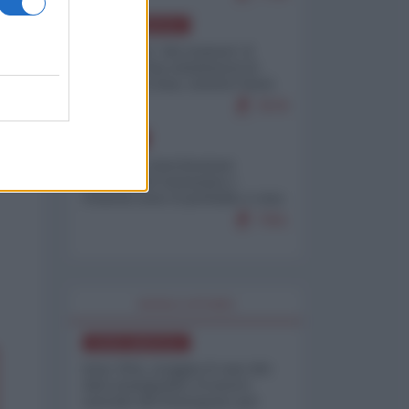
NORD-AMERICA
Il "mistero" dei numeri: il
governo Usa minimizza le
vittime in Iran, mentre fonti
interne...
7679
EUROPA
Mosca: le esercitazioni
nucleari di Germania e
Francia sono il preludio a una
guerra contro la Russia
7351
WORLD AFFAIRS
NORD-AMERICA
Iran-USA, scoppia il caso dei
dati manipolati: il nuovo
metodo del Pentagono per