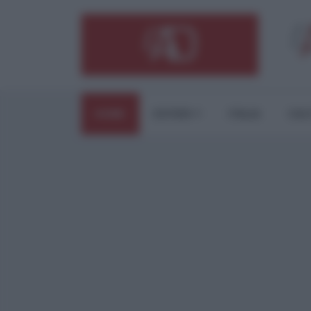
HOME
ESTERI
ITALIA
CUL