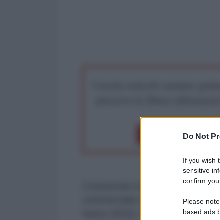
I nostri articoli saranno gratu
preserva la libera infor
Dona 1€
Don
Do Not Pr
If you wish 
sensitive in
confirm your
Comunicato Istat bilancia comme
commerciale con i paesi extra Ue2
Please note
based ads b
marzo 2022). Il deficit energetico