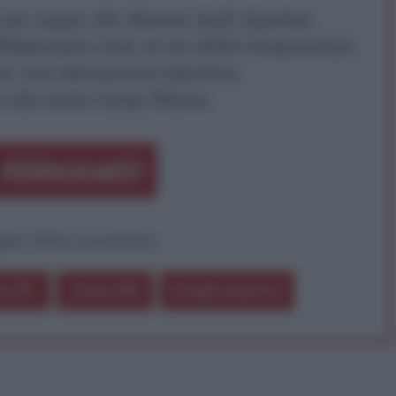
r reagire alla dittatura degli algoritmi.
iDiplomatico lede un tuo diritto fondamentale.
a vera informazione pluralista.
a alla nostra Lunga Marcia.
Abbonati!
pure effettua una donazione
a 5€
Dona 15€
Scegli importo