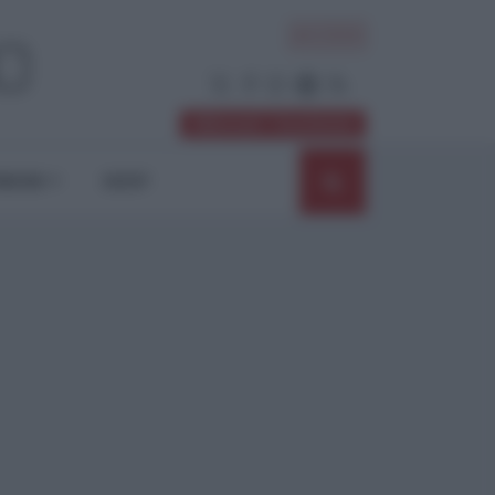
ACCEDI
Abbonati / Sostienici
NIONI
SHOP