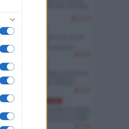
Quali sarebbero le “vittorie
ucraine” decantate dai media
italici?
10178
EUROPA
Invasione di Ceuta: cosa sta
accadendo
nell'enclave spagnola?
9210
EUROPA
Quando il figlio di Netanyahu
incitava "l'occupazione
musulmana" di Ceuta e
Melilla
8471
AMERICA LATINA
Dalla Convertibilità al "grillete
fiscal": l'Argentina si consegna
ai mercati (ancora una volta)
7790