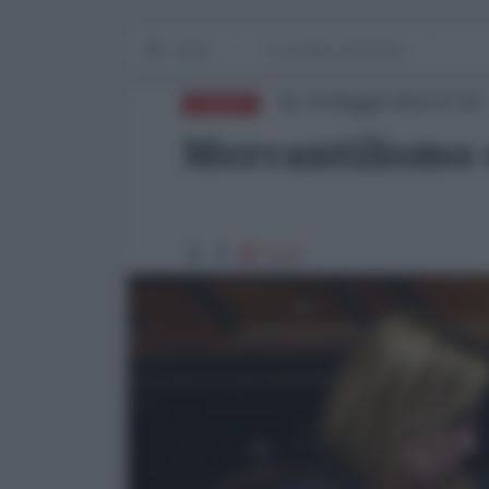
Home
Le cicale e la formica
03 Maggio 2023 07:00
EUROPA
Mercantilismo 
5014