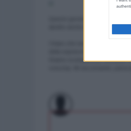
authenti
Questo governo sta superando pe
abolito anche il Fondo affitto).
Chiaro che non si trova personale
della sopravvivenza non credo pi
Stiamo scomparendo sull'altare dei 
crescita). Mi raccomando, partec