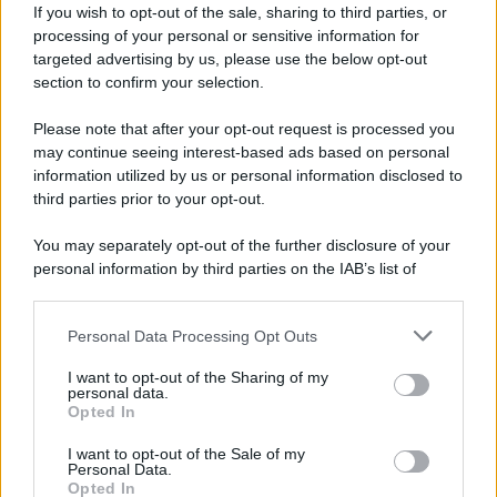
If you wish to opt-out of the sale, sharing to third parties, or
processing of your personal or sensitive information for
targeted advertising by us, please use the below opt-out
section to confirm your selection.
"Black Rock non perde mai" – l'allarme di
Please note that after your opt-out request is processed you
Volpi sulla bolla tecnologica
may continue seeing interest-based ads based on personal
27 Giugno 2026 16:24
information utilized by us or personal information disclosed to
third parties prior to your opt-out.
You may separately opt-out of the further disclosure of your
#
MONDISUD
personal information by third parties on the IAB’s list of
downstream participants.
Personal Data Processing Opt Outs
di Fabrizio Verde
This information may also be disclosed by us to third parties
on the IAB’s List of Downstream Participants that may further
I want to opt-out of the Sharing of my
disclose it to other third parties.
personal data.
Opted In
Please note that this website/app uses one or more Google
services and may gather and store information including but
I want to opt-out of the Sale of my
Dalla Convertibilità al "grillete fiscal":
Personal Data.
not limited to your visit or usage behaviour. You may click to
l'Argentina si consegna ai mercati (ancora
Opted In
grant or deny consent to Google and its third-party tags to