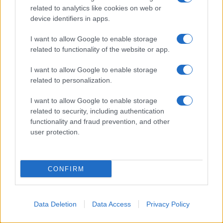
related to analytics like cookies on web or
device identifiers in apps.
di Raffaella Milandri
I want to allow Google to enable storage
related to functionality of the website or app.
I want to allow Google to enable storage
Trump consegna alle miniere le terre
related to personalization.
sacre dei nativi. Ai turisti resta la
cartolina
I want to allow Google to enable storage
related to security, including authentication
16 Luglio 2026 09:30
functionality and fraud prevention, and other
user protection.
#
I
MEZZI
E
I
FINI
CONFIRM
di Francesco Erspamer
Data Deletion
Data Access
Privacy Policy