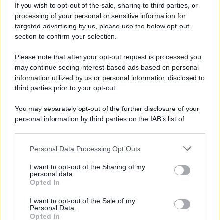
If you wish to opt-out of the sale, sharing to third parties, or
processing of your personal or sensitive information for
targeted advertising by us, please use the below opt-out
Registro di ispezione di un drone
section to confirm your selection.
intelligente
Please note that after your opt-out request is processed you
30 Luglio 2026 09:00
may continue seeing interest-based ads based on personal
information utilized by us or personal information disclosed to
third parties prior to your opt-out.
#
LA
BELT
AND
ROAD
INITIATIVE
You may separately opt-out of the further disclosure of your
personal information by third parties on the IAB’s list of
downstream participants.
Personal Data Processing Opt Outs
This information may also be disclosed by us to third parties
on the IAB’s List of Downstream Participants that may further
I want to opt-out of the Sharing of my
disclose it to other third parties.
personal data.
Opted In
Please note that this website/app uses one or more Google
services and may gather and store information including but
Yunnan: Dove il tè incontra il caffè e la
I want to opt-out of the Sale of my
Personal Data.
not limited to your visit or usage behaviour. You may click to
macadamia profuma di futuro
Opted In
grant or deny consent to Google and its third-party tags to