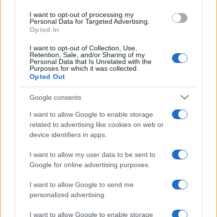
use your data for below specified purposes in below Google
AMERICA LATINA
I want to opt-out of processing my
consent section.
Personal Data for Targeted Advertising.
Opted In
I want to opt-out of Collection, Use,
Retention, Sale, and/or Sharing of my
Personal Data that Is Unrelated with the
Purposes for which it was collected.
Opted Out
Google consents
I want to allow Google to enable storage
Da Lula "ladro" a "immondizia
related to advertising like cookies on web or
device identifiers in apps.
calva" a un giudice: Milei trasforma
la politica estera in uno show da
I want to allow my user data to be sent to
baraccone
Google for online advertising purposes.
26 Luglio 2026 18:16
I want to allow Google to send me
personalized advertising.
Il fanatico neoliberista Javier Milei ha superato ogni limite
immaginabile. Stavolta non è stato sui social network o in
I want to allow Google to enable storage