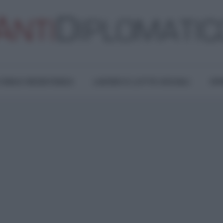
TURA E RESISTENZA
LAVORO E LOTTE SOCIALI
OPI