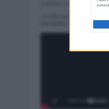
economico e lo sviluppo condivis
authenti
Un’analisi lucida e necessaria, p
propaganda e le distorsioni del c