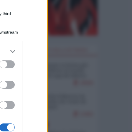
 third
Downstream
er and store
I PIÙ LETTI DELLA SETTIMANA
to grant or
ed purposes
Restare umani: la forma più
alta di ribellione al mondo
distopico di oggi (di Alberto
Bradanini)
20569
Ceuta: perché il Marocco fa
con noi quello che vuole (di
Alberto Negri)
12463
EUROPA