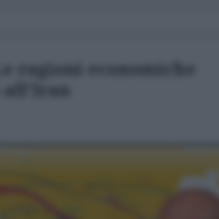
 Le ragioni economiche
 all'Iran