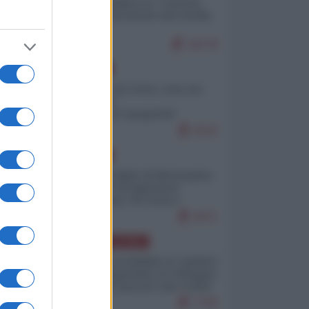
Quali sarebbero le “vittorie
ucraine” decantate dai media
italici?
10178
EUROPA
Invasione di Ceuta: cosa sta
accadendo
nell'enclave spagnola?
9210
EUROPA
Quando il figlio di Netanyahu
incitava "l'occupazione
musulmana" di Ceuta e
Melilla
8471
AMERICA LATINA
Dalla Convertibilità al "grillete
fiscal": l'Argentina si consegna
ai mercati (ancora una volta)
7790