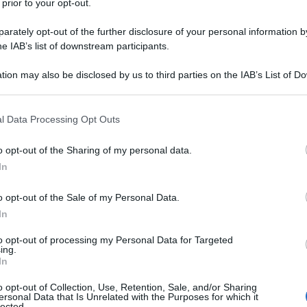
icrofoni de
l’AntiDiplomatico
, che smonta la
 prior to your opt-out.
luce i retroscena economici e strategici dell’attuale
rately opt-out of the further disclosure of your personal information by
he IAB’s list of downstream participants.
o una nuova guerra fredda a partire dal mandato
tion may also be disclosed by us to third parties on the IAB’s List of 
 that may further disclose it to other third parties.
 vede contrapposti due blocchi: da una parte
ll’altra Mosca, Pechino e Tehran. “
Questo scenario
 that this website/app uses one or more Google services and may gath
l Data Processing Opt Outs
including but not limited to your visit or usage behaviour. You may click 
 una contrapposizione tra autocrazie e democrazie
 to Google and its third-party tags to use your data for below specifi
o opt-out of the Sharing of my personal data.
declino e l’emergere sempre più evidente della forza
ogle consent section.
In
li euroasiatici
”.
o opt-out of the Sale of my Personal Data.
è giocato dall’Iran, non solo per la sua posizione
In
olo nella Belt and Road Initiative, la Nuova Via della
to opt-out of processing my Personal Data for Targeted
gamento ferroviario diretto tra Xi’an e Tehran,
ing.
In
o concreto: “
La Cina mira a rafforzare le
tale per avere alternative rispetto alle rotte
o opt-out of Collection, Use, Retention, Sale, and/or Sharing
ersonal Data that Is Unrelated with the Purposes for which it
minio occidentale è sicuramente superiore
”.
lected.