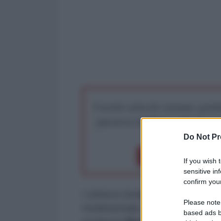
I nostri articoli saranno gratu
preserva la libera infor
Do Not Pr
Dona 1€
Don
If you wish 
sensitive in
confirm your
L’attacco israeliano all’Iran non 
Please note
mediorientale, ma come parte di 
based ads b