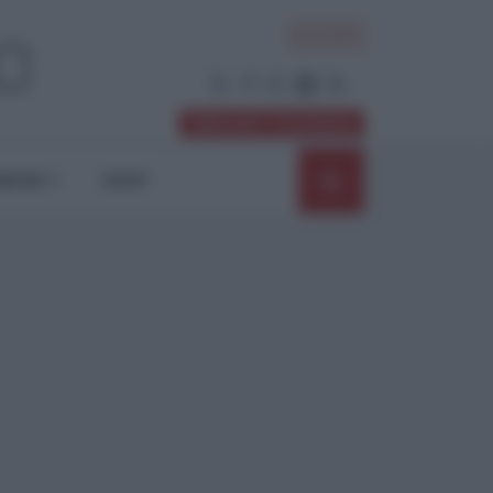
ACCEDI
Abbonati / Sostienici
NIONI
SHOP