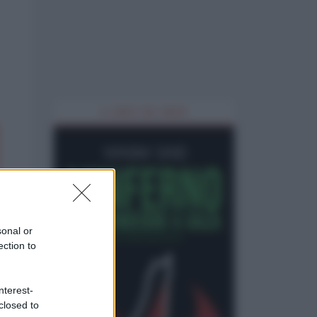
IL LIBRO DEL MESE
sonal or
ection to
nterest-
closed to