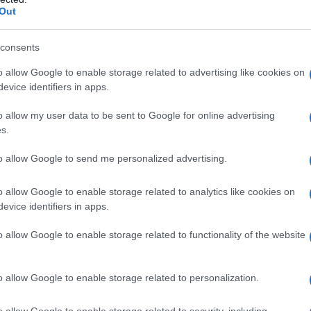
Out
alore simbolico e pratico di progetti infrastrutturali
consents
esti dati possono essere solo adeguatamente
olo crescente dell’Iran come hub logistico
o allow Google to enable storage related to advertising like cookies on
evice identifiers in apps.
 di operazioni e investimenti servirebbero in parte
chi nello stretto di Malacca, di Hormuz, eccetera
”.
o allow my user data to be sent to Google for online advertising
s.
rescita cinese e il consolidamento di alleanze
to allow Google to send me personalized advertising.
ICS – rappresentano una minaccia per l’Occidente,
ri ed espansionismo geopolitico. “
L'occidente
o allow Google to enable storage related to analytics like cookies on
ansionismo verso est con l'idea [...] di circondare il
evice identifiers in apps.
nze euroasiatiche
”.
o allow Google to enable storage related to functionality of the website
la via della seta si sta sviluppando alla luce delle
o allow Google to enable storage related to personalization.
e dei paesi dell’ex terzo mondo
”, offrendo un
la competizione armata, ma sul collegamento
o allow Google to enable storage related to security, including