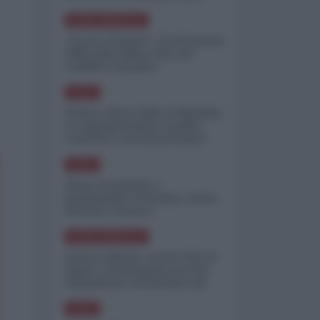
minimizzare le perdite
NORD-AMERICA
"Scorte al limite": il retroscena
CNN sulla difesa USA nel
conflitto iraniano
ASIA
Yemen, blocco Bab el-Mandab:
Le superpetroliere saudite
costrette a circumnavigare
l'Africa
ASIA
l'Iran era pronto a
bombardare l'Ucraina, cos'ha
fermato l'attacco
NORD-AMERICA
Guerra all'Iran, scorte USA al
limite: il Pentagono investe
miliardi per ricostituire gli
arsenali
ASIA