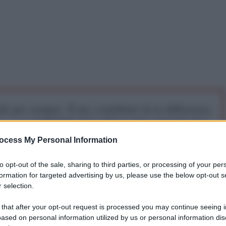
iti per sempre. Il tuo contributo fa la differenza:
mazione. L'ANTIDIPLOMATICO SEI ANCHE TU!
ocess My Personal Information
a 5€
Dona 15€
Scegli importo
to opt-out of the sale, sharing to third parties, or processing of your per
formation for targeted advertising by us, please use the below opt-out s
 selection.
va letto solo come un episodio isolato di tensione
 that after your opt-out request is processed you may continue seeing i
un confronto globale più ampio. Lo spiega il
ased on personal information utilized by us or personal information dis