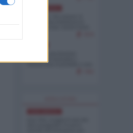
NORD-AMERICA
Il "mistero" dei numeri: il
governo Usa minimizza le
vittime in Iran, mentre fonti
interne...
7679
EUROPA
Mosca: le esercitazioni
nucleari di Germania e
Francia sono il preludio a una
guerra contro la Russia
7362
WORLD AFFAIRS
NORD-AMERICA
Iran-USA, scoppia il caso dei
dati manipolati: il nuovo
metodo del Pentagono per