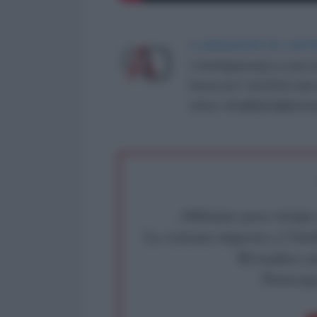
LA REDAZIONE DE L'ANT
L'AntiDiplomatico è una te
Roma al n° 162/2015 del re
critica: info@lantidiplomat
Abbiamo poco tempo pe
La censura imposta a l'Ant
Rivendica un
Partecip