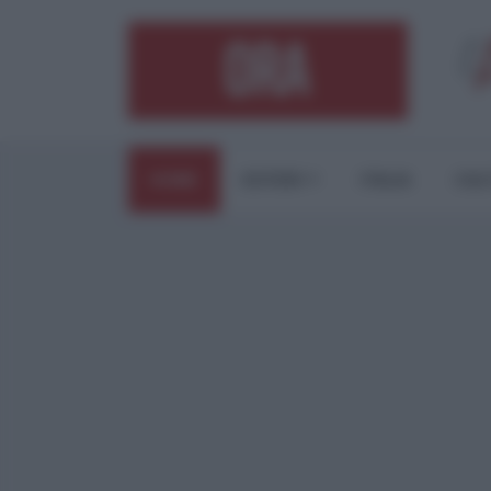
HOME
ESTERI
ITALIA
CUL