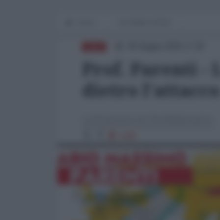
Home
IN PRIMO PIANO
30 Giugno 2025 17:29
ASIA
Prof. Parenti -
dietro l'attacco
La Redazione de l'AntiDiplomatico
1495