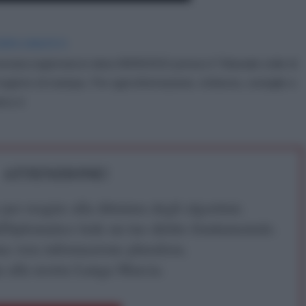
IDIPLOMATICO
stata registrata in data 08/09/2015 presso il Tribunale civile di
gistro di stampa. Per ogni informazione, richiesta, consiglio e
ico.it
ATTENZIONE!
r reagire alla dittatura degli algoritmi.
iDiplomatico lede un tuo diritto fondamentale.
a vera informazione pluralista.
a alla nostra Lunga Marcia.