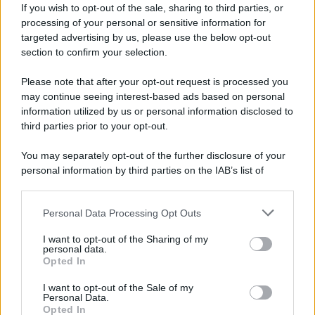
If you wish to opt-out of the sale, sharing to third parties, or
#
RETHINK.POWER
processing of your personal or sensitive information for
targeted advertising by us, please use the below opt-out
section to confirm your selection.
di Alessandro Bartoloni
Please note that after your opt-out request is processed you
may continue seeing interest-based ads based on personal
information utilized by us or personal information disclosed to
third parties prior to your opt-out.
Come finirebbe una guerra tra UE e
Russia? Tre scenari per il 2030 (e le
You may separately opt-out of the further disclosure of your
alternative alla linea dura)
personal information by third parties on the IAB’s list of
downstream participants.
20 Luglio 2026 10:00
Personal Data Processing Opt Outs
This information may also be disclosed by us to third parties
on the IAB’s List of Downstream Participants that may further
I want to opt-out of the Sharing of my
disclose it to other third parties.
personal data.
#
EDITORIALI
Opted In
Please note that this website/app uses one or more Google
services and may gather and store information including but
I want to opt-out of the Sale of my
Personal Data.
not limited to your visit or usage behaviour. You may click to
Opted In
grant or deny consent to Google and its third-party tags to