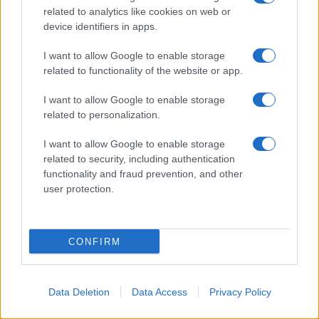
related to analytics like cookies on web or
Come finirebbe una guerra tra UE e
device identifiers in apps.
Russia? Tre scenari per il 2030 (e le
alternative alla linea dura)
I want to allow Google to enable storage
20 Luglio 2026 10:00
related to functionality of the website or app.
I want to allow Google to enable storage
related to personalization.
#
EDITORIALI
I want to allow Google to enable storage
related to security, including authentication
functionality and fraud prevention, and other
user protection.
CONFIRM
Beppe Grillo e il socialismo con
caratteristiche italiane
Data Deletion
Data Access
Privacy Policy
30 Luglio 2026 09:00