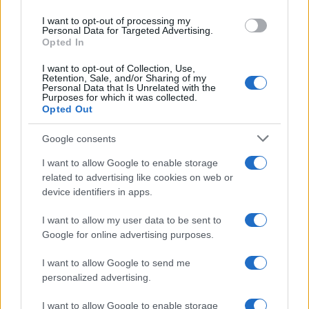
use your data for below specified purposes in below Google
I want to opt-out of processing my
consent section.
Personal Data for Targeted Advertising.
Opted In
I want to opt-out of Collection, Use,
Retention, Sale, and/or Sharing of my
Personal Data that Is Unrelated with the
Ceuta, 3 punti fermi per evitare confusioni
Purposes for which it was collected.
ideologiche (di Andrea Zhok)
Opted Out
Google consents
I want to allow Google to enable storage
31 Luglio 2026 12:00
related to advertising like cookies on web or
device identifiers in apps.
I want to allow my user data to be sent to
Google for online advertising purposes.
I want to allow Google to send me
personalized advertising.
I want to allow Google to enable storage