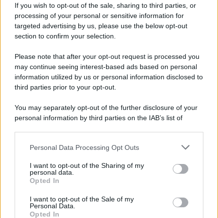
If you wish to opt-out of the sale, sharing to third parties, or
processing of your personal or sensitive information for
targeted advertising by us, please use the below opt-out
section to confirm your selection.
Please note that after your opt-out request is processed you
may continue seeing interest-based ads based on personal
information utilized by us or personal information disclosed to
third parties prior to your opt-out.
You may separately opt-out of the further disclosure of your
personal information by third parties on the IAB’s list of
downstream participants.
Personal Data Processing Opt Outs
This information may also be disclosed by us to third parties
on the IAB’s List of Downstream Participants that may further
I want to opt-out of the Sharing of my
disclose it to other third parties.
personal data.
Opted In
Please note that this website/app uses one or more Google
services and may gather and store information including but
I want to opt-out of the Sale of my
Personal Data.
not limited to your visit or usage behaviour. You may click to
Opted In
grant or deny consent to Google and its third-party tags to