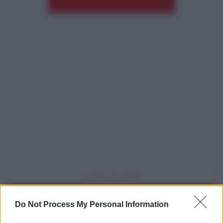
IL LIBRO DEL MESE
Do Not Process My Personal Information