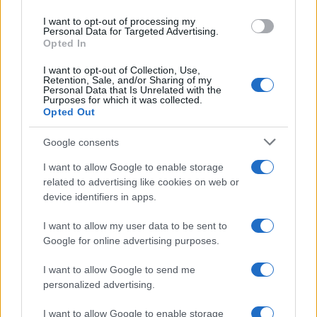
use your data for below specified purposes in below Google
Una finestra aperta
I want to opt-out of processing my
consent section.
Personal Data for Targeted Advertising.
Opted In
I want to opt-out of Collection, Use,
Retention, Sale, and/or Sharing of my
Personal Data that Is Unrelated with the
La governance cinese vista dai
Purposes for which it was collected.
rappresentanti italiani e la visione dello
Opted Out
sviluppo comune sino-italiano
06 Agosto 2026 08:00
Google consents
I want to allow Google to enable storage
related to advertising like cookies on web or
device identifiers in apps.
#
SCELTI
DAL
PEOPLE'S
DAILY
I want to allow my user data to be sent to
Google for online advertising purposes.
I want to allow Google to send me
personalized advertising.
I want to allow Google to enable storage