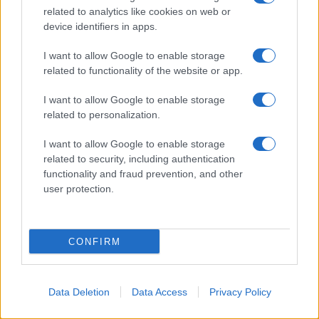
related to analytics like cookies on web or
Registro di ispezione di un drone
device identifiers in apps.
intelligente
I want to allow Google to enable storage
30 Luglio 2026 09:00
related to functionality of the website or app.
I want to allow Google to enable storage
related to personalization.
#
LA
BELT
AND
ROAD
INITIATIVE
I want to allow Google to enable storage
related to security, including authentication
functionality and fraud prevention, and other
user protection.
CONFIRM
Yunnan: Dove il tè incontra il caffè e la
macadamia profuma di futuro
Data Deletion
Data Access
Privacy Policy
27 Ottobre 2025 10:00