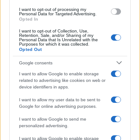
Quando il figlio di Netanyahu incitava
use your data for below specified purposes in below Google
I want to opt-out of processing my
"l'occupazione musulmana" di Ceuta e Melilla
consent section.
Personal Data for Targeted Advertising.
Opted In
8471
I want to opt-out of Collection, Use,
AMERICA LATINA
Retention, Sale, and/or Sharing of my
Dalla Convertibilità al "grillete fiscal": l'Argentina si
Personal Data that Is Unrelated with the
Purposes for which it was collected.
consegna ai mercati (ancora una volta)
Opted Out
7786
Google consents
NORD-AMERICA
Il "mistero" dei numeri: il governo Usa minimizza le
I want to allow Google to enable storage
vittime in Iran, mentre fonti interne...
related to advertising like cookies on web or
7679
device identifiers in apps.
EUROPA
I want to allow my user data to be sent to
Mosca: le esercitazioni nucleari di Germania e
Google for online advertising purposes.
Francia sono il preludio a una guerra contro la
Russia
I want to allow Google to send me
7349
personalized advertising.
I want to allow Google to enable storage