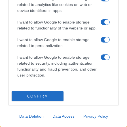
related to analytics like cookies on web or
device identifiers in apps.
I want to allow Google to enable storage
related to functionality of the website or app.
I want to allow Google to enable storage
related to personalization.
Beppe Grillo e il socialismo con
I want to allow Google to enable storage
caratteristiche italiane
related to security, including authentication
30 Luglio 2026 09:00
functionality and fraud prevention, and other
user protection.
#
STORIA
IN
DIRETTA
CONFIRM
di Loretta Napoleoni
Data Deletion
Data Access
Privacy Policy