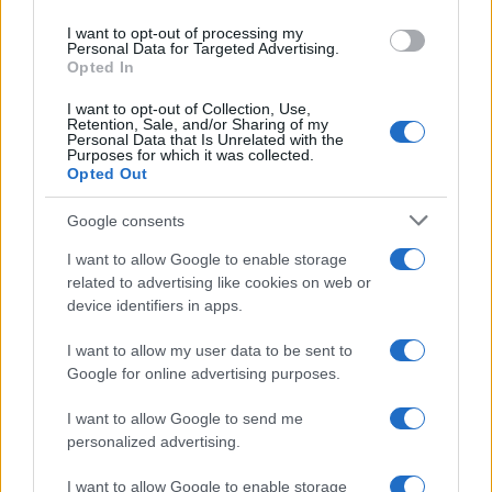
use your data for below specified purposes in below Google
24 Giugno 2026 08:00
I want to opt-out of processing my
consent section.
Personal Data for Targeted Advertising.
Opted In
I want to opt-out of Collection, Use,
#
RETHINK.POWER
Retention, Sale, and/or Sharing of my
Personal Data that Is Unrelated with the
Purposes for which it was collected.
Opted Out
di Alessandro Bartoloni
Google consents
I want to allow Google to enable storage
related to advertising like cookies on web or
device identifiers in apps.
Come finirebbe una guerra tra UE e
Russia? Tre scenari per il 2030 (e le
I want to allow my user data to be sent to
alternative alla linea dura)
Google for online advertising purposes.
20 Luglio 2026 10:00
I want to allow Google to send me
personalized advertising.
I want to allow Google to enable storage
#
EDITORIALI