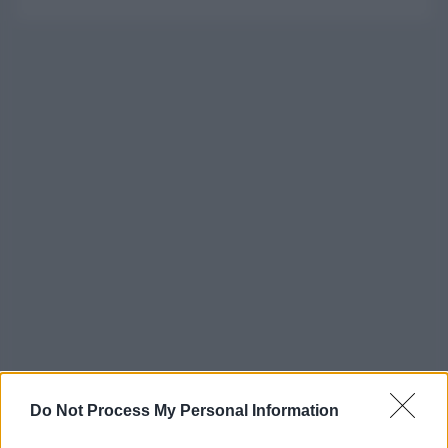
Do Not Process My Personal Information