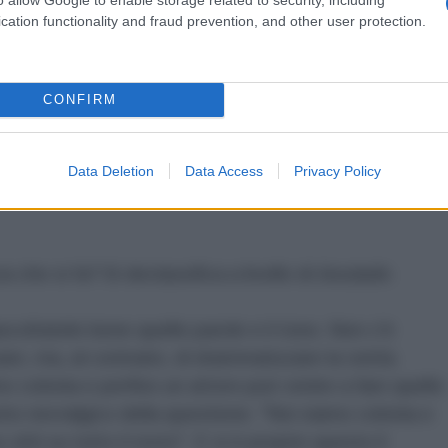
ccesso con l'attore statunitense e la reazione del
cation functionality and fraud prevention, and other user protection.
re le parole coraggiose e veritiere della Mannino, ma
tazione delle stesse da parte del Corriere della
CONFIRM
Data Deletion
Data Access
Privacy Policy
che si fa? Si declassifica a livello di
boutade.
oltatele bene quelle parole e il tono. Non c'è
re, ma, al contrario, di drammatizzare la verità.
 colonia e perfino un attore può venire a fare quello
unto nevralgico della questione. "Noi siamo colonia e
itti su tutto il resto". E si è proprio questo il