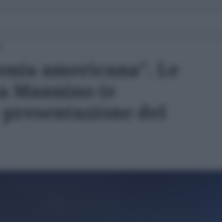
0
onia americana". Le
sa Mannino (e
 presentazione del