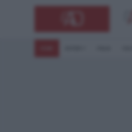
HOME
ESTERI
ITALIA
CUL