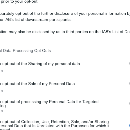
 prior to your opt-out.
rately opt-out of the further disclosure of your personal information by
testi con milioni di persone pronte ad ascoltare,
he IAB’s list of downstream participants.
 giusto dare tutta la rilevanza possibile. Teresa
ana, ha dichiarato in conferenza stampa a San Remo
tion may also be disclosed by us to third parties on the IAB’s List of 
 that may further disclose it to other third parties.
 that this website/app uses one or more Google services and may gath
l Data Processing Opt Outs
including but not limited to your visit or usage behaviour. You may click 
 to Google and its third-party tags to use your data for below specifi
nzione mediatica su questo caso. Ci dobbiamo
o opt-out of the Sharing of my personal data.
ogle consent section.
nia americana. Questo è niente. Questo è niente. Noi
In
e fa quello che vuole e lui sta zitto...", in
o opt-out of the Sale of my Personal Data.
 sul caso delle scarpe dell'attore statunitense.
In
to opt-out of processing my Personal Data for Targeted
i cosa ci stupiamo. Noi siamo colonia e dobbiamo
ing.
In
utto il resto", chiosa la Mannino.
o opt-out of Collection, Use, Retention, Sale, and/or Sharing
ersonal Data that Is Unrelated with the Purposes for which it
:
lected.