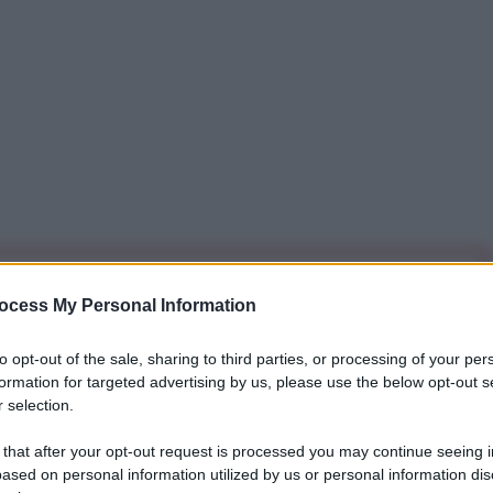
iti per sempre. Il tuo contributo fa la differenza:
ocess My Personal Information
mazione. L'ANTIDIPLOMATICO SEI ANCHE TU!
to opt-out of the sale, sharing to third parties, or processing of your per
formation for targeted advertising by us, please use the below opt-out s
a 5€
Dona 15€
Scegli importo
 selection.
 that after your opt-out request is processed you may continue seeing i
ased on personal information utilized by us or personal information dis