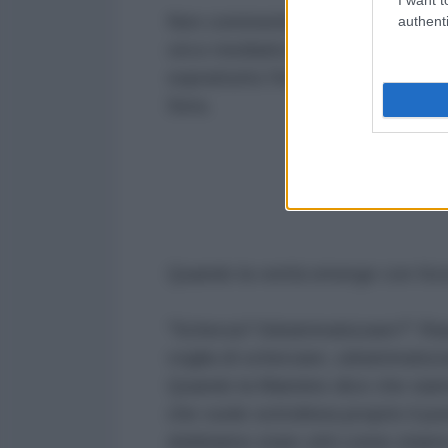
Non commentiamo quello che è su
authenti
circo mediatico. Ci piace rimarca
soprattutto l'imbarazzante presen
Sera.
Quando la verità emerge con forza 
"Scherza? Sdrammatizzare?" Riasc
voglia di scherzare, sdrammatizza
Quando la Mannino dice che siamo
che vuole sottolinea proprio il p
dobbiamo stare zitti come stiamo z