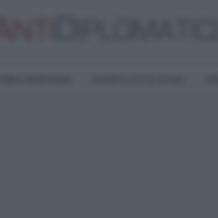
TURA E RESISTENZA
LAVORO E LOTTE SOCIALI
OPI