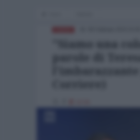
Home
Editoriali
08 Febbraio 2024 16:0
EUROPA
"Siamo una col
parole di Tere
l'imbarazzante
Corriere)
15728