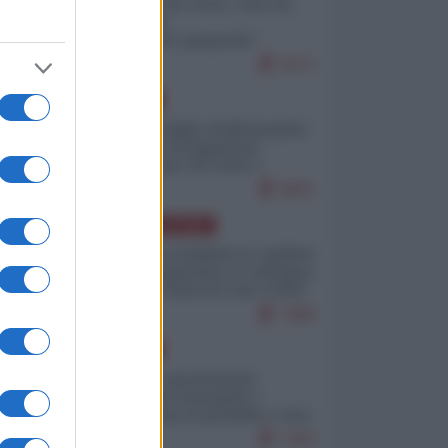
Invasione di Ceuta: cosa sta
accadendo
nell'enclave spagnola?
9271
EUROPA
Quando il figlio di Netanyahu
incitava "l'occupazione
musulmana" di Ceuta e
Melilla
8601
AMERICA LATINA
Dalla Convertibilità al "grillete
fiscal": l'Argentina si consegna
ai mercati (ancora una volta)
7889
EUROPA
Mosca: le esercitazioni
nucleari di Germania e
Francia sono il preludio a una
guerra contro la Russia
7483