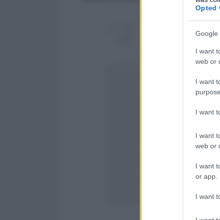
Opted 
Google 
Teresa Mannino:
I want t
web or d
---------------
I want t
purpose
???? SPEGNI I 
I want 
L'ANTIDIPLOMA
pic.twitter.com
I want t
web or d
— l'AntiDiplo
I want t
February 8, 2
or app.
I want t
I want t