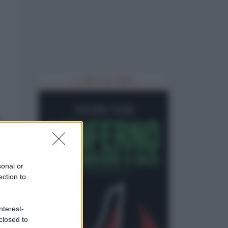
IL LIBRO DEL MESE
sonal or
ection to
nterest-
closed to