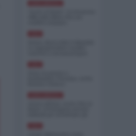
NORD-AMERICA
"Scorte al limite": il retroscena
CNN sulla difesa USA nel
conflitto iraniano
ASIA
Yemen, blocco Bab el-Mandab:
Le superpetroliere saudite
costrette a circumnavigare
l'Africa
ASIA
l'Iran era pronto a
bombardare l'Ucraina, cos'ha
fermato l'attacco
NORD-AMERICA
Guerra all'Iran, scorte USA al
limite: il Pentagono investe
miliardi per ricostituire gli
arsenali
ASIA
Canale diplomatico resta