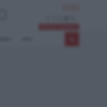
ACCEDI
Abbonati / Sostienici
NIONI
SHOP