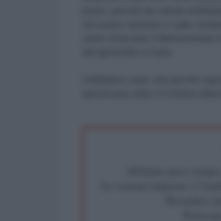
punto, perchè da colonia dobbiamo
nel nostro territorio e sulle centin
viene stracciato il Memorandum di
del genocidio a Gaza.
Dobbiamo stare zitti perché sia
ancora una volta, il Corriere della
Abbiamo poco tempo pe
La censura imposta a l'Ant
Rivendica un
Partecip