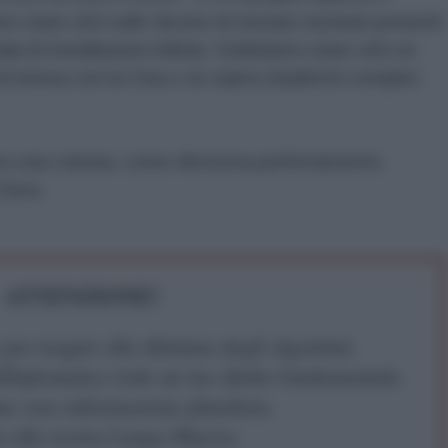
 stare zitti sulle decine di testate nucleari presenti
aia di installazioni militari. Dobbiamo stare zitti se
 intesa con la Cina o se siamo (in)diretti complici
mo una colonia, come dimostra perfettamente,
 Sera.
ATTENZIONE!
r reagire alla dittatura degli algoritmi.
iDiplomatico lede un tuo diritto fondamentale.
a vera informazione pluralista.
a alla nostra Lunga Marcia.