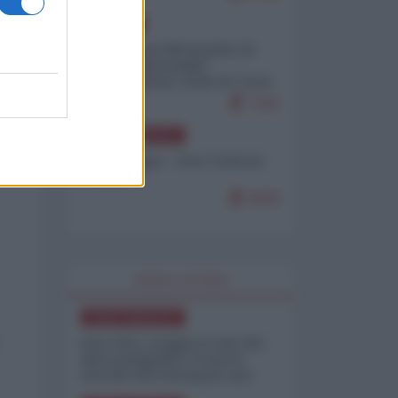
EUROPA
Petro accusa Netanyahu di
essere responsabile
"dell'invasione civile di Ceuta
da parte dei marocchini"
7101
NORD-AMERICA
Chris Hedges - Don Corleone
Trump
6935
WORLD AFFAIRS
NORD-AMERICA
Iran-USA, scoppia il caso dei
dati manipolati: il nuovo
metodo del Pentagono per
minimizzare le perdite