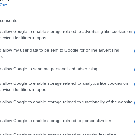
Out
consents
 "Siamo una colonia americana"
o allow Google to enable storage related to advertising like cookies on
evice identifiers in apps.
o allow my user data to be sent to Google for online advertising
s.
FAKE MEDIA. PASSA A
to allow Google to send me personalized advertising.
TICO:
https://t.co/xbIKZtrJ6u
/PAVXaCxhmU
o allow Google to enable storage related to analytics like cookies on
evice identifiers in apps.
matico (@Lantidiplomatic)
o allow Google to enable storage related to functionality of the website
024
o allow Google to enable storage related to personalization.
o allow Google to enable storage related to security, including