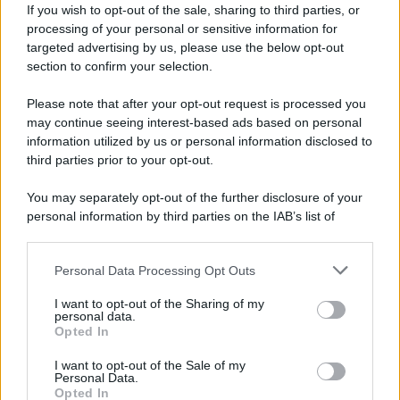
If you wish to opt-out of the sale, sharing to third parties, or
processing of your personal or sensitive information for
#
GENERAZIONE
ANTIDIPLOMATICA
targeted advertising by us, please use the below opt-out
section to confirm your selection.
Please note that after your opt-out request is processed you
may continue seeing interest-based ads based on personal
information utilized by us or personal information disclosed to
third parties prior to your opt-out.
You may separately opt-out of the further disclosure of your
Berlino salva la privacy delle chat online –
personal information by third parties on the IAB’s list of
ma il rischio censura resta all’orizzonte
downstream participants.
17 Ottobre 2025 13:00
Personal Data Processing Opt Outs
This information may also be disclosed by us to third parties
on the IAB’s List of Downstream Participants that may further
I want to opt-out of the Sharing of my
disclose it to other third parties.
personal data.
#
UNA
FINESTRA
APERTA
Opted In
Please note that this website/app uses one or more Google
services and may gather and store information including but
I want to opt-out of the Sale of my
Personal Data.
not limited to your visit or usage behaviour. You may click to
Una finestra aperta
Opted In
grant or deny consent to Google and its third-party tags to