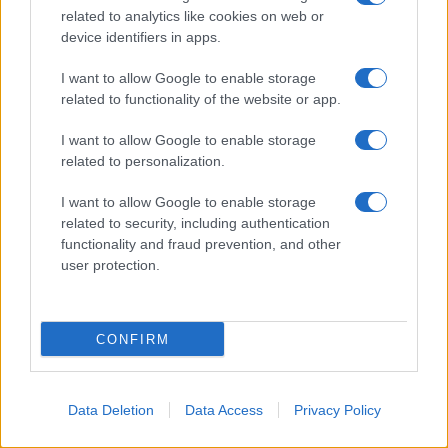
Registro di ispezione di un drone
related to analytics like cookies on web or
intelligente
device identifiers in apps.
30 Luglio 2026 09:00
I want to allow Google to enable storage
related to functionality of the website or app.
#
LA
BELT
AND
ROAD
INITIATIVE
I want to allow Google to enable storage
related to personalization.
I want to allow Google to enable storage
related to security, including authentication
functionality and fraud prevention, and other
user protection.
Yunnan: Dove il tè incontra il caffè e la
CONFIRM
macadamia profuma di futuro
27 Ottobre 2025 10:00
Data Deletion
Data Access
Privacy Policy