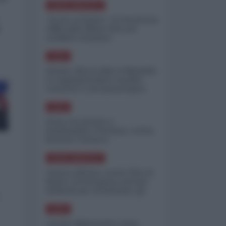
NORD-AMERICA
"Scorte al limite": il retroscena
o
CNN sulla difesa USA nel
conflitto iraniano
ASIA
Yemen, blocco Bab el-Mandab:
Le superpetroliere saudite
costrette a circumnavigare
l'Africa
ASIA
l'Iran era pronto a
bombardare l'Ucraina, cos'ha
fermato l'attacco
NORD-AMERICA
Guerra all'Iran, scorte USA al
limite: il Pentagono investe
miliardi per ricostituire gli
arsenali
ASIA
Canale diplomatico resta