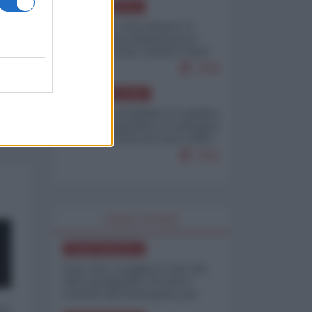
NORD-AMERICA
Il "mistero" dei numeri: il
governo Usa minimizza le
vittime in Iran, mentre fonti
interne...
7648
AMERICA LATINA
Dalla Convertibilità al "grillete
fiscal": l'Argentina si consegna
ai mercati (ancora una volta)
7631
WORLD AFFAIRS
NORD-AMERICA
Iran-USA, scoppia il caso dei
dati manipolati: il nuovo
metodo del Pentagono per
minimizzare le perdite
 a