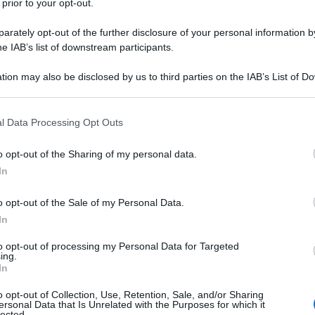
 prior to your opt-out.
la guerra di Israele contro l'enclave.
rately opt-out of the further disclosure of your personal information by
he IAB’s list of downstream participants.
 Telegram, ha anche diffuso i nomi dei due giornalisti
tion may also be disclosed by us to third parties on the IAB’s List of 
 that may further disclose it to other third parties.
ardamento di una casa nel campo di Nuseirat, insieme a sua
 that this website/app uses one or more Google services and may gath
l Data Processing Opt Outs
including but not limited to your visit or usage behaviour. You may click 
 to Google and its third-party tags to use your data for below specifi
ini israeliani nel complesso medico Nasser a Khan Younis.
o opt-out of the Sharing of my personal data.
ogle consent section.
In
IDIPLOMATICO
o opt-out of the Sale of my Personal Data.
In
stata registrata in data 08/09/2015 presso il Tribunale civile di
gistro di stampa. Per ogni informazione, richiesta, consiglio e
to opt-out of processing my Personal Data for Targeted
ing.
ico.it
In
o opt-out of Collection, Use, Retention, Sale, and/or Sharing
ersonal Data that Is Unrelated with the Purposes for which it
lected.