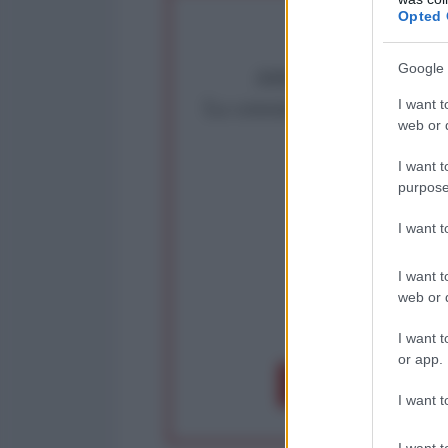
Opted 
Google 
Abbiamo poco tempo pe
La censura imposta a l'Ant
I want t
web or d
Rivendica un
Partecip
I want t
purpose
I want 
I want t
web or d
op
I want t
or app.
Dona 1€
Don
I want t
I want t