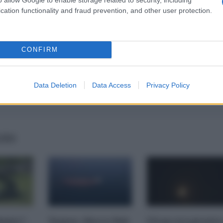
cation functionality and fraud prevention, and other user protection.
CONFIRM
Data Deletion
Data Access
Privacy Policy
AIRS
imite":
Yemen, blocco Bab
l'Iran era pronto