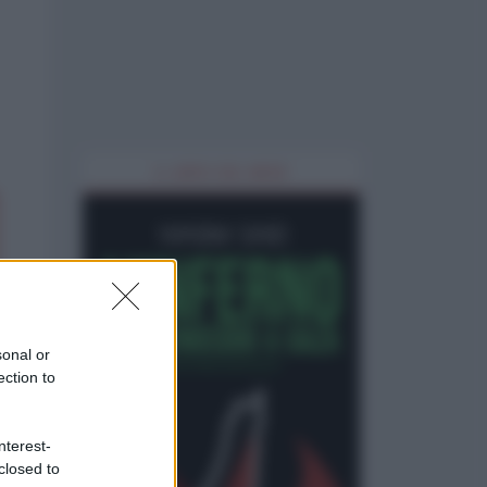
IL LIBRO DEL MESE
sonal or
ection to
nterest-
closed to