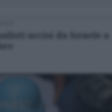
4 13:23
alisti uccisi da Israele a
bre