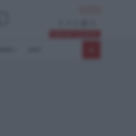
ACCEDI
Abbonati / Sostienici
NIONI
SHOP