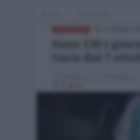
Home
WORLD AFFAIRS
16 Febbraio 202
MEDITERRANEO
Sono 130 i giorn
Gaza dal 7 otto
La Redazione de l'AntiDiplomatico
858