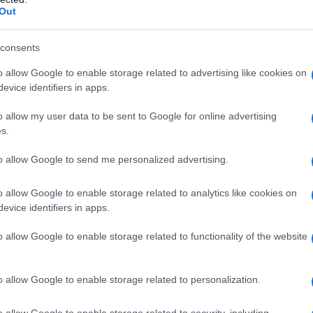
Out
ATTENZIONE!
consents
r reagire alla dittatura degli algoritmi.
iDiplomatico lede un tuo diritto fondamentale.
o allow Google to enable storage related to advertising like cookies on
evice identifiers in apps.
a vera informazione pluralista.
a alla nostra Lunga Marcia.
o allow my user data to be sent to Google for online advertising
s.
to allow Google to send me personalized advertising.
Abbonati!
o allow Google to enable storage related to analytics like cookies on
evice identifiers in apps.
pure effettua una donazione
o allow Google to enable storage related to functionality of the website
a 5€
Dona 15€
Scegli importo
o allow Google to enable storage related to personalization.
o allow Google to enable storage related to security, including