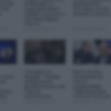
na CNN
el-Mandab: Le
bombardare
a USA
superpetroliere
l'Ucraina, cos'ha
o
saudite costrette a
fermato l'attacc
circumnavigare
l'Africa
09:00
04 Agosto 2026 12:30
04 Agosto 2026 09:30
"Una guerra
Petro accusa
 resta
illegale": Trump
Netanyahu di
 si
minimizza le
essere
perdite in Iran, ma
responsabile
Iran e
i dati lo
"dell'invasione
dita
smentiscono
civile di Ceuta da
parte dei
08:00
03 Agosto 2026 08:00
02 Agosto 2026 15:15
marocchini"