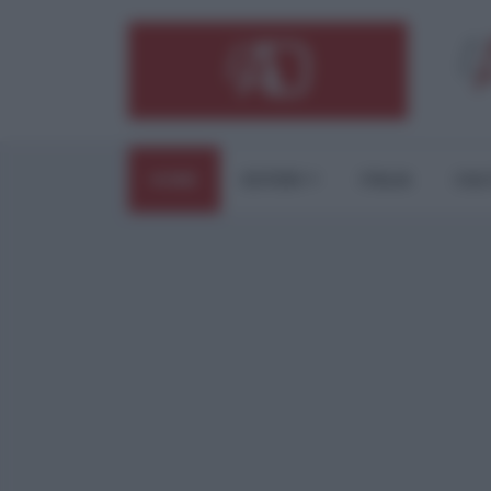
HOME
ESTERI
ITALIA
CUL