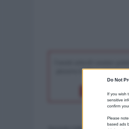
I nostri articoli saranno gratu
preserva la libera infor
Do Not Pr
Dona 1€
Don
If you wish 
sensitive in
confirm your
Please note
based ads b
Secondo l'ufficio stampa governati