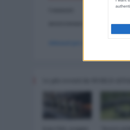
authenti
Commenti
ancora nessun commento
Abbonati per commentare
Le più recenti da WORLD AFF
Iran-USA, scoppia
"Scorte al l