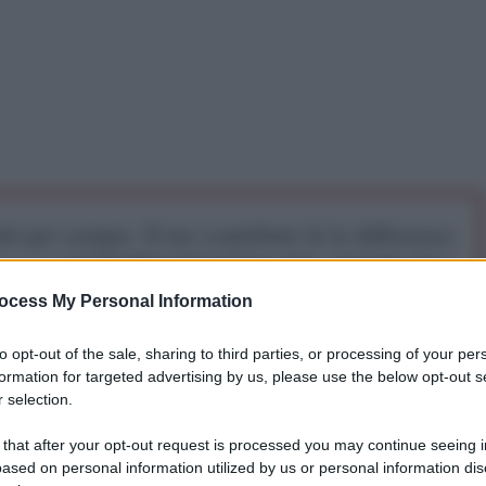
iti per sempre. Il tuo contributo fa la differenza:
mazione. L'ANTIDIPLOMATICO SEI ANCHE TU!
ocess My Personal Information
a 5€
Dona 15€
Scegli importo
to opt-out of the sale, sharing to third parties, or processing of your per
formation for targeted advertising by us, please use the below opt-out s
 selection.
 that after your opt-out request is processed you may continue seeing i
ased on personal information utilized by us or personal information dis
vo della Striscia, il numero dei giornalisti uccisi a