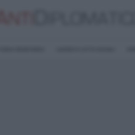
TURA E RESISTENZA
LAVORO E LOTTE SOCIALI
OPI