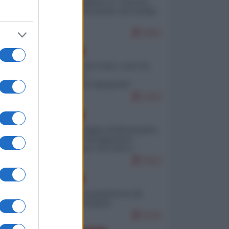
Quali sarebbero le “vittorie
ucraine” decantate dai media
italici?
9501
EUROPA
Invasione di Ceuta: cosa sta
accadendo
nell'enclave spagnola?
9153
EUROPA
Quando il figlio di Netanyahu
incitava "l'occupazione
musulmana" di Ceuta e
Melilla
8312
EUROPA
Geopolitica predatoria (di
Marco Travaglio)
8232