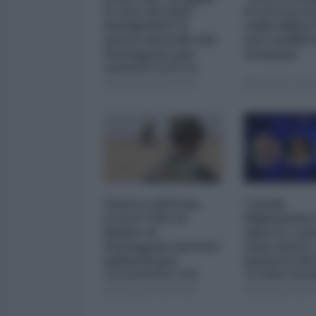
il caso dei dati
il retrosce
manipolati: il
sulla difes
nuovo metodo del
nel conflitt
Pentagono per
iraniano
minimizzare le
perdite
05 Agosto 2026 09:00
05 Agosto 2026 
Guerra all'Iran,
Canale
scorte USA al
diplomatico
limite: il
aperto: cosa
Pentagono investe
sono detti i
miliardi per
ministri di 
ricostituire gli
Arabia Sau
arsenali
04 Agosto 2026 09:00
03 Agosto 2026 