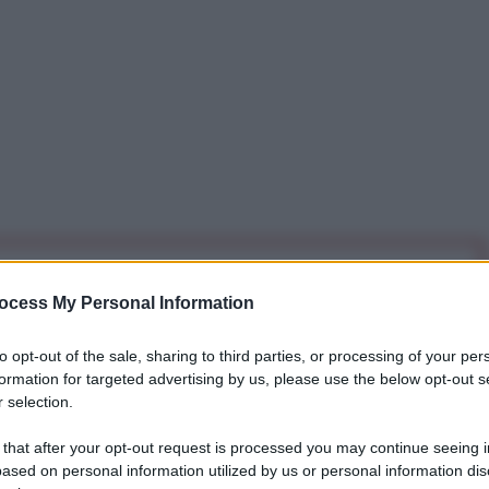
iti per sempre. Il tuo contributo fa la differenza:
ocess My Personal Information
mazione. L'ANTIDIPLOMATICO SEI ANCHE TU!
to opt-out of the sale, sharing to third parties, or processing of your per
formation for targeted advertising by us, please use the below opt-out s
a 5€
Dona 15€
Scegli importo
 selection.
 that after your opt-out request is processed you may continue seeing i
ased on personal information utilized by us or personal information dis
essione. Gli operai Brivio e Viganò Logistics(società