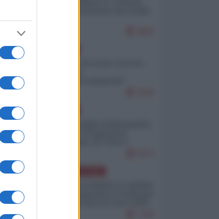
Quali sarebbero le “vittorie
ucraine” decantate dai media
italici?
9802
EUROPA
Invasione di Ceuta: cosa sta
accadendo
nell'enclave spagnola?
9193
EUROPA
Quando il figlio di Netanyahu
incitava "l'occupazione
musulmana" di Ceuta e
Melilla
8374
AMERICA LATINA
Dalla Convertibilità al "grillete
fiscal": l'Argentina si consegna
ai mercati (ancora una volta)
7708