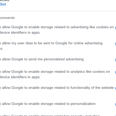
Out
consents
o allow Google to enable storage related to advertising like cookies on
evice identifiers in apps.
o allow my user data to be sent to Google for online advertising
s.
ia, come ha riferito il Si Cobas Milano, 4 lavoratori
to allow Google to send me personalized advertising.
i base ha attuato almeno 20 blocchi dall'inizio della
o allow Google to enable storage related to analytics like cookies on
evice identifiers in apps.
o un secondo a quanto accaduto questa mattina a
o allow Google to enable storage related to functionality of the website
nti ad aprire le edizione dei loro telegiornali con
 Russia e Cina o in altri Stati che non seguono i
o allow Google to enable storage related to personalization.
o allow Google to enable storage related to security, including