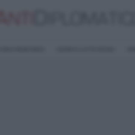
TURA E RESISTENZA
LAVORO E LOTTE SOCIALI
OPI