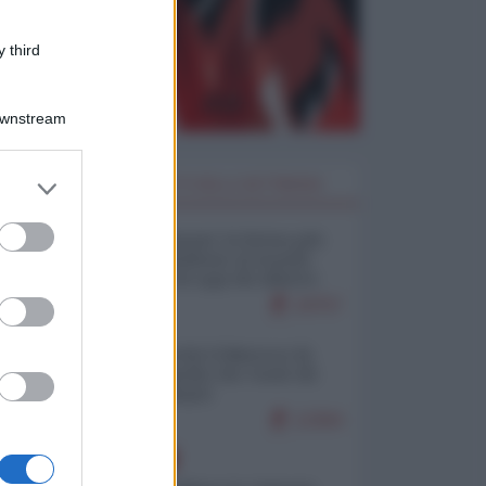
 third
Downstream
er and store
I PIÙ LETTI DELLA SETTIMANA
to grant or
ed purposes
Restare umani: la forma più
alta di ribellione al mondo
distopico di oggi (di Alberto
Bradanini)
19757
Ceuta: perché il Marocco fa
con noi quello che vuole (di
Alberto Negri)
12364
EUROPA