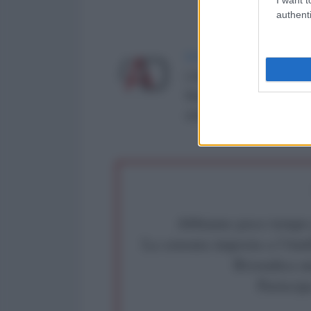
authenti
LA REDAZIONE DE L'ANT
L'AntiDiplomatico è una te
Roma al n° 162/2015 del re
critica: info@lantidiplomat
Abbiamo poco tempo pe
La censura imposta a l'Ant
Rivendica un
Partecip