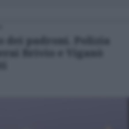
40
o dei padroni. Polizia
rai Brivio e Viganò
ti