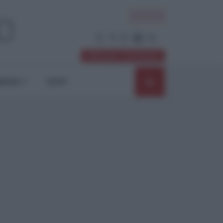
ACCEDI
Abbonati / Sostienici
NIONI
SHOP