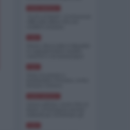
minimizzare le perdite
NORD-AMERICA
"Scorte al limite": il retroscena
CNN sulla difesa USA nel
conflitto iraniano
ASIA
Yemen, blocco Bab el-Mandab:
Le superpetroliere saudite
costrette a circumnavigare
l'Africa
ASIA
l'Iran era pronto a
bombardare l'Ucraina, cos'ha
fermato l'attacco
NORD-AMERICA
Guerra all'Iran, scorte USA al
limite: il Pentagono investe
miliardi per ricostituire gli
arsenali
ASIA