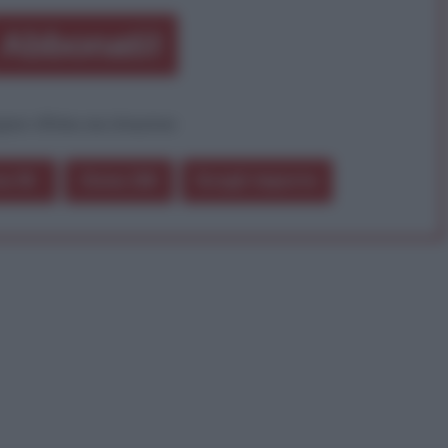
Abbonati!
pure effettua una donazione
a 5€
Dona 15€
Scegli importo