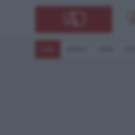
HOME
ESTERI
ITALIA
CUL