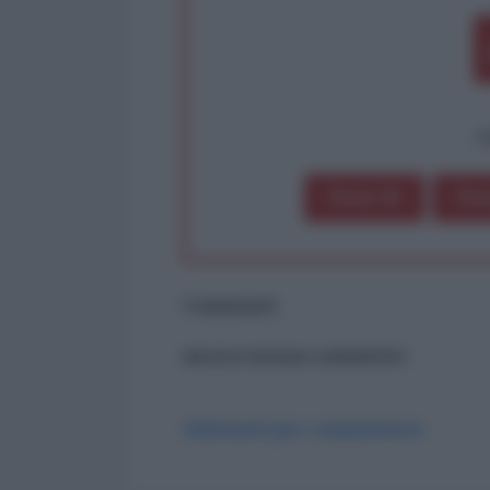
op
Dona 1€
Don
Commenti
ancora nessun commento
Abbonati per commentare