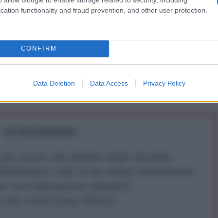
cation functionality and fraud prevention, and other user protection.
IDIPLOMATICO
CONFIRM
stata registrata in data 08/09/2015 presso il Tribunale civile di
gistro di stampa. Per ogni informazione, richiesta, consiglio e
ico.it
Data Deletion
Data Access
Privacy Policy
ATTENZIONE!
r reagire alla dittatura degli algoritmi.
iDiplomatico lede un tuo diritto fondamentale.
a vera informazione pluralista.
a alla nostra Lunga Marcia.