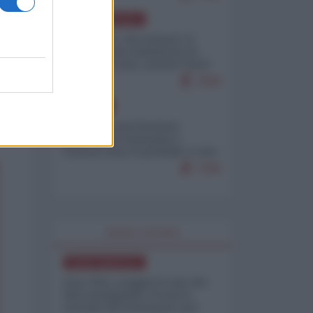
NORD-AMERICA
Il "mistero" dei numeri: il
governo Usa minimizza le
vittime in Iran, mentre fonti
interne...
7659
EUROPA
Mosca: le esercitazioni
nucleari di Germania e
Francia sono il preludio a una
guerra contro la Russia
7308
WORLD AFFAIRS
NORD-AMERICA
Iran-USA, scoppia il caso dei
dati manipolati: il nuovo
metodo del Pentagono per