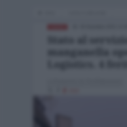
Home
Lavoro e Lotte sociali
30 Dicembre 2021 14:
EUROPA
Stato al servizi
manganella ope
Logistics. 4 feri
La Redazione de l'AntiDiplomatico
2319