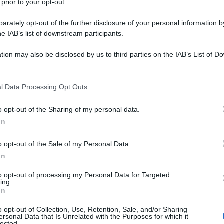
 prior to your opt-out.
sta mattina all'alba, durante l'ennesimo presidio agli
 i 41 licenziamenti hanno dovuto affrontare e di
rately opt-out of the further disclosure of your personal information by
he IAB’s list of downstream participants.
el Governo Draghi, in linea con il suo disprezzo
tion may also be disclosed by us to third parties on the IAB’s List of 
 that may further disclose it to other third parties.
 that this website/app uses one or more Google services and may gath
l Data Processing Opt Outs
including but not limited to your visit or usage behaviour. You may click 
 to Google and its third-party tags to use your data for below specifi
o opt-out of the Sharing of my personal data.
ogle consent section.
In
o opt-out of the Sale of my Personal Data.
In
to opt-out of processing my Personal Data for Targeted
ing.
In
o opt-out of Collection, Use, Retention, Sale, and/or Sharing
ersonal Data that Is Unrelated with the Purposes for which it
lected.