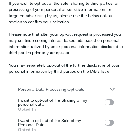
interamente in chiaro
If you wish to opt-out of the sale, sharing to third parties, or
processing of your personal or sensitive information for
24 Luglio 2026 15:49
targeted advertising by us, please use the below opt-out
section to confirm your selection.
Please note that after your opt-out request is processed you
#
GENERAZIONE
ANTIDIPLOMATICA
may continue seeing interest-based ads based on personal
information utilized by us or personal information disclosed to
third parties prior to your opt-out.
You may separately opt-out of the further disclosure of your
personal information by third parties on the IAB’s list of
downstream participants.
Personal Data Processing Opt Outs
This information may also be disclosed by us to third parties
Berlino salva la privacy delle chat online –
on the IAB’s List of Downstream Participants that may further
ma il rischio censura resta all’orizzonte
I want to opt-out of the Sharing of my
disclose it to other third parties.
personal data.
17 Ottobre 2025 13:00
Opted In
Please note that this website/app uses one or more Google
services and may gather and store information including but
I want to opt-out of the Sale of my
Personal Data.
not limited to your visit or usage behaviour. You may click to
Opted In
grant or deny consent to Google and its third-party tags to