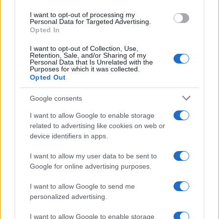
#
UNA
FINESTRA
APERTA
use your data for below specified purposes in below Google
I want to opt-out of processing my
consent section.
Personal Data for Targeted Advertising.
Opted In
Una finestra aperta
I want to opt-out of Collection, Use,
Retention, Sale, and/or Sharing of my
Personal Data that Is Unrelated with the
Purposes for which it was collected.
Opted Out
La governance cinese vista dai
Google consents
rappresentanti italiani e la visione dello
sviluppo comune sino-italiano
I want to allow Google to enable storage
06 Agosto 2026 08:00
related to advertising like cookies on web or
device identifiers in apps.
I want to allow my user data to be sent to
Google for online advertising purposes.
#
SCELTI
DAL
PEOPLE'S
DAILY
I want to allow Google to send me
personalized advertising.
I want to allow Google to enable storage