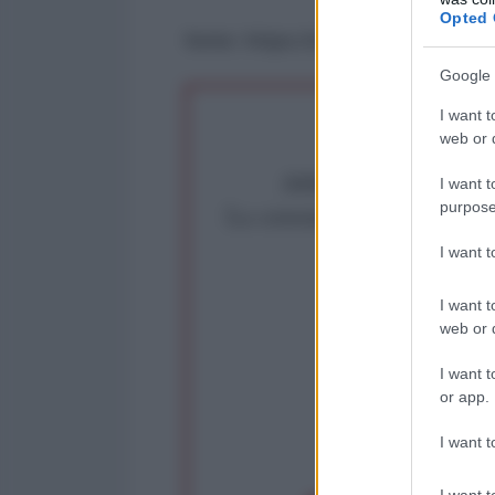
Opted 
fonte: https://colonelcassad.liv
Google 
I want t
web or d
Abbiamo poco tempo pe
I want t
purpose
La censura imposta a l'Ant
Rivendica un
I want 
Partecip
I want t
web or d
I want t
or app.
I want t
op
I want t