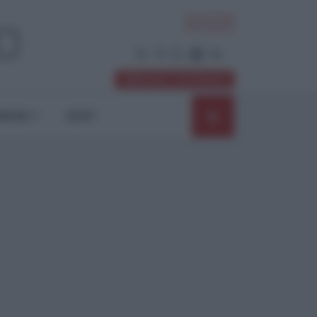
ACCEDI
Abbonati / Sostienici
NIONI
SHOP