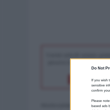
I nostri articoli saranno gratu
preserva la libera infor
Do Not Pr
Dona 1€
Don
If you wish 
sensitive in
confirm your
Please note
Ancora a proposito del presunto 
based ads b