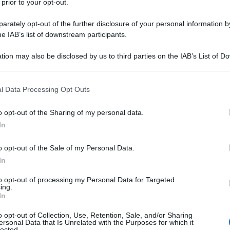
 prior to your opt-out.
e sul probabile mantenimento delle basi militari russe
rately opt-out of the further disclosure of your personal information by
ve arrivano anche dal Sudan, dove ha ripreso vigore il
he IAB’s list of downstream participants.
Port Sudan.
tion may also be disclosed by us to third parties on the IAB’s List of 
se informa che Russia e Sudan si sono accordate su
 that may further disclose it to other third parties.
r la creazione di una base navale russa a Port Sudan.
 that this website/app uses one or more Google services and may gath
 discusso per diversi anni ed erano addirittura stati
l Data Processing Opt Outs
including but not limited to your visit or usage behaviour. You may click 
, sotto pressione occidentale, tutto era andato a
 to Google and its third-party tags to use your data for below specifi
o opt-out of the Sharing of my personal data.
ogle consent section.
uiti. Ora, stando alle dichiarazioni, pare che si sia
In
 se non ci saranno interruzioni, la base a Port Sudan
o opt-out of the Sale of my Personal Data.
In
seriamente le possibilità della Russia nel
to opt-out of processing my Personal Data for Targeted
ing.
na presenza permanente in un'area al centro di flussi
In
o opt-out of Collection, Use, Retention, Sale, and/or Sharing
ersonal Data that Is Unrelated with the Purposes for which it
lected.