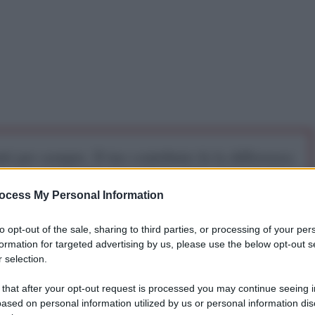
iti per sempre. Il tuo contributo fa la differenza:
mazione. L'ANTIDIPLOMATICO SEI ANCHE TU!
ocess My Personal Information
a 5€
Dona 15€
Scegli importo
to opt-out of the sale, sharing to third parties, or processing of your per
formation for targeted advertising by us, please use the below opt-out s
 selection.
 that after your opt-out request is processed you may continue seeing i
“isolamento internazionale” della Russia.
ased on personal information utilized by us or personal information dis