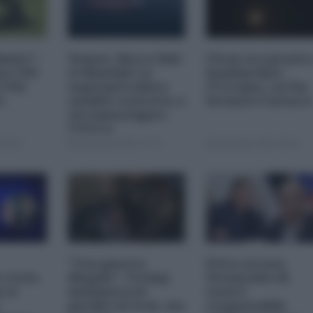
imite":
Yemen, blocco Bab
l'Iran era pronto
na CNN
el-Mandab: Le
bombardare
a USA
superpetroliere
l'Ucraina, cos'ha
o
saudite costrette a
fermato l'attacc
circumnavigare
l'Africa
09:00
04 Agosto 2026 12:30
04 Agosto 2026 09:30
"Una guerra
Petro accusa
 resta
illegale": Trump
Netanyahu di
 si
minimizza le
essere
perdite in Iran, ma
responsabile