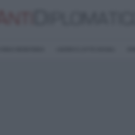
TURA E RESISTENZA
LAVORO E LOTTE SOCIALI
OPI