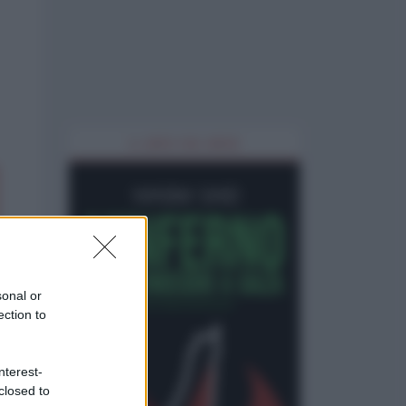
IL LIBRO DEL MESE
sonal or
ection to
nterest-
closed to