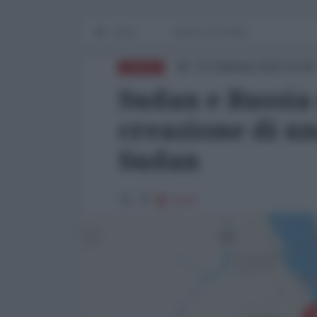
Home
WORLD AFFAIRS
13 Febbraio 2025 10:00
AFRICA
Sudan e Russia 
creazione di un
Sudan
3270