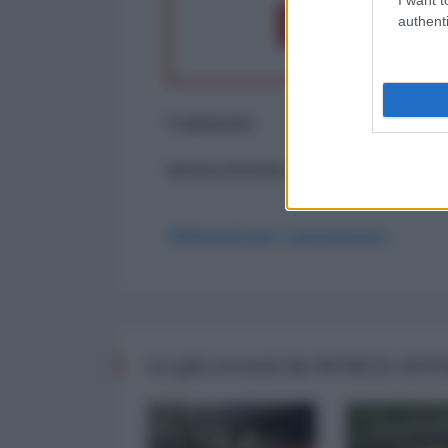
authenti
Dona 1€
Don
Commenti
ancora nessun commento
Abbonati per commentare
Le più recenti da WORLD AFF