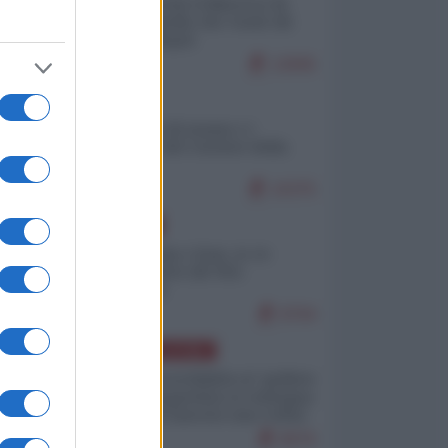
Ceuta: perché il Marocco fa
con noi quello che vuole (di
Alberto Negri)
12845
ITALIA
Il turismo di massa e i
"risvegli" del Corriere della
sera
10375
EUROPA
Cina, Russia e Iran, io ve
l’avevo detto (di Vito
Petrocelli)
8794
AMERICA LATINA
Dalla Convertibilità al "grillete
fiscal": l'Argentina si consegna
ai mercati (ancora una volta)
8076