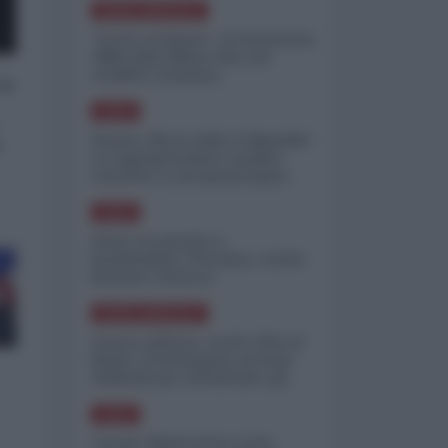
NORD-AMERICA
"Scorte al limite": il retroscena
CNN sulla difesa USA nel
conflitto iraniano
 a
ASIA
Yemen, blocco Bab el-Mandab:
o
Le superpetroliere saudite
costrette a circumnavigare
l'Africa
ASIA
l'Iran era pronto a
bombardare l'Ucraina, cos'ha
fermato l'attacco
NORD-AMERICA
Guerra all'Iran, scorte USA al
limite: il Pentagono investe
miliardi per ricostituire gli
arsenali
ASIA
Canale diplomatico resta