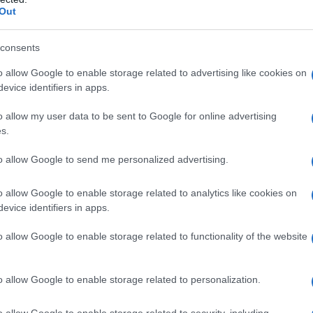
Out
ejournal.com/9666520.html
consents
o allow Google to enable storage related to advertising like cookies on
ATTENZIONE!
evice identifiers in apps.
r reagire alla dittatura degli algoritmi.
o allow my user data to be sent to Google for online advertising
s.
iDiplomatico lede un tuo diritto fondamentale.
a vera informazione pluralista.
to allow Google to send me personalized advertising.
a alla nostra Lunga Marcia.
o allow Google to enable storage related to analytics like cookies on
evice identifiers in apps.
Abbonati!
o allow Google to enable storage related to functionality of the website
o allow Google to enable storage related to personalization.
pure effettua una donazione
o allow Google to enable storage related to security, including