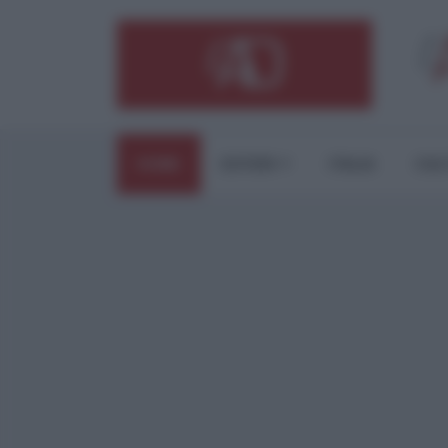
HOME
ESTERI
ITALIA
CUL