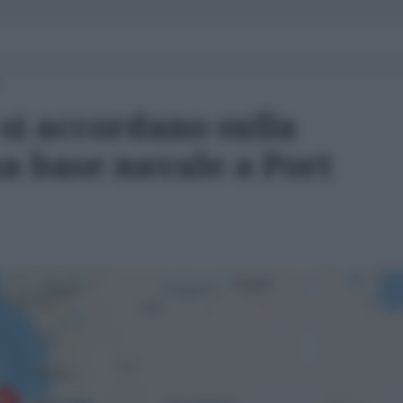
si accordano sulla
a base navale a Port