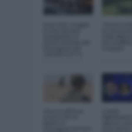
Iran-USA, scoppia
"Scorte al l
il caso dei dati
il retrosce
manipolati: il
sulla difes
nuovo metodo del
nel conflitt
Pentagono per
iraniano
minimizzare le
perdite
05 Agosto 2026 09:00
05 Agosto 2026 
Guerra all'Iran,
Canale
scorte USA al
diplomatico
limite: il
aperto: cosa
Pentagono investe
sono detti i