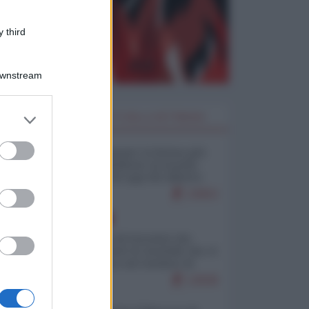
 third
Downstream
er and store
I PIÙ LETTI DELLA SETTIMANA
to grant or
ed purposes
Restare umani: la forma più
alta di ribellione al mondo
distopico di oggi (di Alberto
Bradanini)
23053
EUROPA
La mappa di Eurostat che
smonta tutte le storielle che vi
raccontano sul turismo di
massa
13638