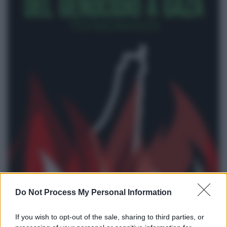
Do Not Process My Personal Information
If you wish to opt-out of the sale, sharing to third parties, or