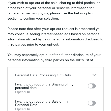
If you wish to opt-out of the sale, sharing to third parties, or
processing of your personal or sensitive information for
targeted advertising by us, please use the below opt-out
section to confirm your selection.
Please note that after your opt-out request is processed you
may continue seeing interest-based ads based on personal
information utilized by us or personal information disclosed to
third parties prior to your opt-out.
You may separately opt-out of the further disclosure of your
personal information by third parties on the IAB’s list of
downstream participants.
Personal Data Processing Opt Outs
This information may also be disclosed by us to third parties
on the IAB’s List of Downstream Participants that may further
I want to opt-out of the Sharing of my
disclose it to other third parties.
personal data.
Opted In
Please note that this website/app uses one or more Google
services and may gather and store information including but
I want to opt-out of the Sale of my
Personal Data.
not limited to your visit or usage behaviour. You may click to
Opted In
grant or deny consent to Google and its third-party tags to