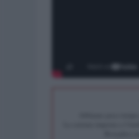
Abbiamo poco tempo pe
La censura imposta a l'Ant
Rivendica un