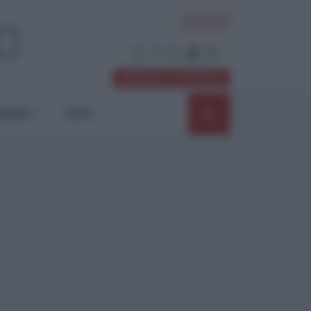
ACCEDI
Abbonati / Sostienici
NIONI
SHOP