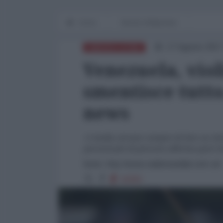
Home
Mondo Multipolare
17 Agosto 2017
AMERICA LATINA
Venezuela, viol
smentisce tutt
news
«I media cercano sempre di fare un tit
percentuale di persone afferma quel che
fonte: http://www.radiomundial.com.ve/
16261