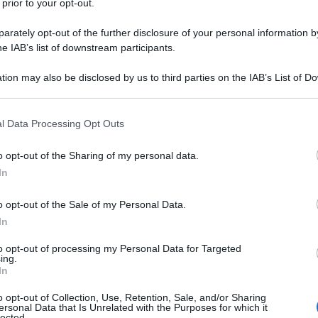
 prior to your opt-out.
rately opt-out of the further disclosure of your personal information by
he IAB’s list of downstream participants.
tion may also be disclosed by us to third parties on the IAB’s List of 
 that may further disclose it to other third parties.
to a simbolo delle proteste contro il ‘regime’ di
 that this website/app uses one or more Google services and may gath
l Data Processing Opt Outs
a del circuito mainstream) ha raccontato attraverso
including but not limited to your visit or usage behaviour. You may click 
programma ‘Con el Mazo Dando’ tutta la verità sulla
 to Google and its third-party tags to use your data for below specifi
o opt-out of the Sharing of my personal data.
ogle consent section.
e la Guardia Nazionale Bolivariana (GNB) non
In
contato dai media a livello internazionale a reti
o opt-out of the Sale of my Personal Data.
In
to opt-out of processing my Personal Data for Targeted
ing.
In
sul Venezuela, il povero musicista vittima di una
o opt-out of Collection, Use, Retention, Sale, and/or Sharing
e da dare in pasto all’opinione pubblica che sarà poi
ersonal Data that Is Unrelated with the Purposes for which it
lected.