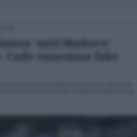
 11:02
inista 'anti-Maduro'
o. Cade ennesima fake
olo sensazionalista per rendere virale un evento. Una grande
 vede attraverso le reti sociali», ha affermato Wuilly Arteaga