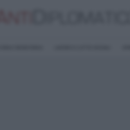
TURA E RESISTENZA
LAVORO E LOTTE SOCIALI
OPI