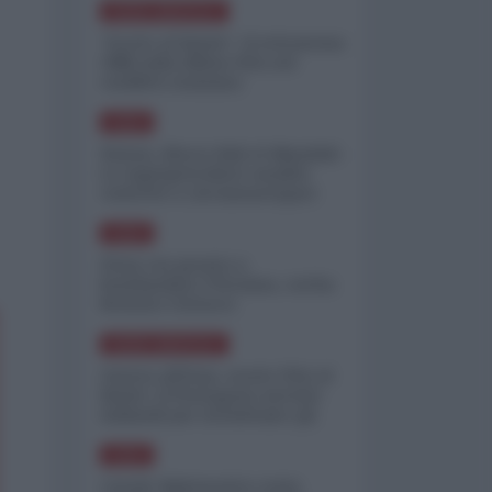
NORD-AMERICA
"Scorte al limite": il retroscena
CNN sulla difesa USA nel
conflitto iraniano
ASIA
Yemen, blocco Bab el-Mandab:
Le superpetroliere saudite
costrette a circumnavigare
l'Africa
ASIA
l'Iran era pronto a
bombardare l'Ucraina, cos'ha
fermato l'attacco
NORD-AMERICA
Guerra all'Iran, scorte USA al
limite: il Pentagono investe
miliardi per ricostituire gli
arsenali
ASIA
Canale diplomatico resta