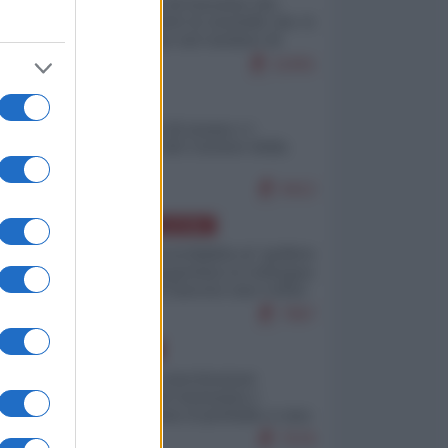
La mappa di Eurostat che
smonta tutte le storielle che vi
raccontano sul turismo di
massa
11001
ITALIA
Il turismo di massa e i
"risvegli" del Corriere della
sera
9412
AMERICA LATINA
Dalla Convertibilità al "grillete
fiscal": l'Argentina si consegna
ai mercati (ancora una volta)
7967
EUROPA
Mosca: le esercitazioni
nucleari di Germania e
Francia sono il preludio a una
guerra contro la Russia
7576