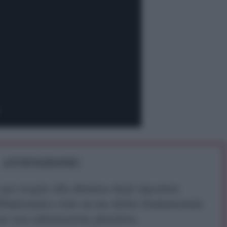
ATTENZIONE!
r reagire alla dittatura degli algoritmi.
iDiplomatico lede un tuo diritto fondamentale.
a vera informazione pluralista.