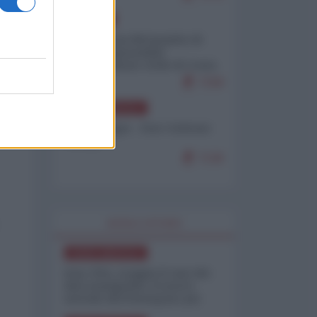
EUROPA
Petro accusa Netanyahu di
essere responsabile
"dell'invasione civile di Ceuta
da parte dei marocchini"
7158
NORD-AMERICA
Chris Hedges - Don Corleone
Trump
7136
WORLD AFFAIRS
NORD-AMERICA
Iran-USA, scoppia il caso dei
dati manipolati: il nuovo
metodo del Pentagono per
minimizzare le perdite