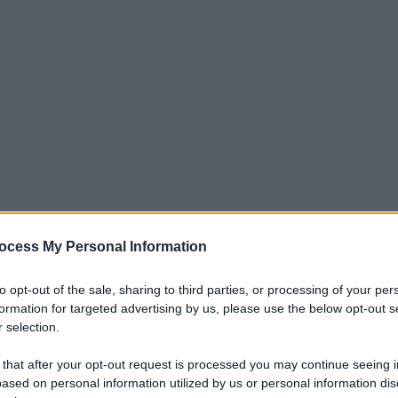
ocess My Personal Information
iti per sempre. Il tuo contributo fa la differenza:
mazione. L'ANTIDIPLOMATICO SEI ANCHE TU!
to opt-out of the sale, sharing to third parties, or processing of your per
formation for targeted advertising by us, please use the below opt-out s
 selection.
a 5€
Dona 15€
Scegli importo
 that after your opt-out request is processed you may continue seeing i
ased on personal information utilized by us or personal information dis