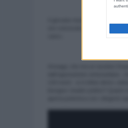
authenti
Il giovane musicista ha inoltre es
ore convocato dai dirigenti dell
caos».
Arteaga, che era un assiduo freq
dall’opposizione venezuelana - c
100 morti - si è infine detto «del
bisogno i leader politici? Quanti 
aperta polemica con i dirigenti o