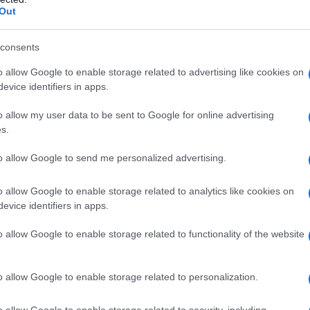
esportazione di democrazia. Magari a suon di
Out
ome il pianista di Kiev, questo era il senso
consents
o allow Google to enable storage related to advertising like cookies on
evice identifiers in apps.
 fu danneggiato in seguito alla disputa tra due
o allow my user data to be sent to Google for online advertising
s.
ne. Successivamente il violino fu raccolto da un
 legittimo proprietario. Questo evento fu sfruttato
to allow Google to send me personalized advertising.
e.
o allow Google to enable storage related to analytics like cookies on
evice identifiers in apps.
o allow Google to enable storage related to functionality of the website
n titolo sensazionalista per rendere virale un
i persone afferma quel che vede attraverso le reti
o allow Google to enable storage related to personalization.
o allow Google to enable storage related to security, including