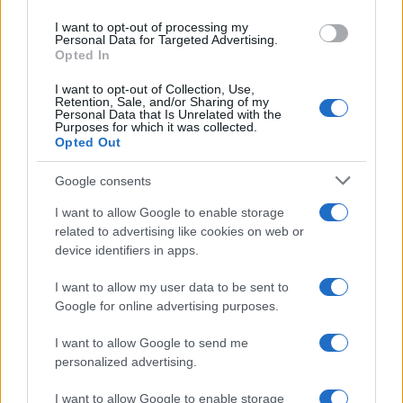
ITALIA
use your data for below specified purposes in below Google
I want to opt-out of processing my
consent section.
Il turismo di massa e i "risvegli" del Corriere della
Personal Data for Targeted Advertising.
sera
Opted In
9289
I want to opt-out of Collection, Use,
Retention, Sale, and/or Sharing of my
AMERICA LATINA
Personal Data that Is Unrelated with the
Purposes for which it was collected.
Dalla Convertibilità al "grillete fiscal": l'Argentina si
Opted Out
consegna ai mercati (ancora una volta)
7950
Google consents
EUROPA
I want to allow Google to enable storage
Mosca: le esercitazioni nucleari di Germania e
related to advertising like cookies on web or
Francia sono il preludio a una guerra contro la
device identifiers in apps.
Russia
7563
I want to allow my user data to be sent to
Google for online advertising purposes.
EUROPA
Petro accusa Netanyahu di essere responsabile
I want to allow Google to send me
"dell'invasione civile di Ceuta da parte dei
personalized advertising.
marocchini"
7155
I want to allow Google to enable storage