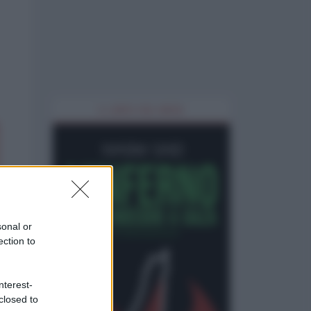
IL LIBRO DEL MESE
sonal or
ection to
nterest-
closed to