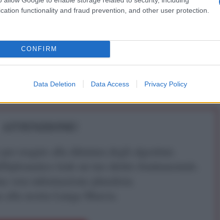
cation functionality and fraud prevention, and other user protection.
IDIPLOMATICO
stata registrata in data 08/09/2015 presso il Tribunale civile di
CONFIRM
gistro di stampa. Per ogni informazione, richiesta, consiglio e
ico.it
Data Deletion
Data Access
Privacy Policy
ATTENZIONE!
r reagire alla dittatura degli algoritmi.
iDiplomatico lede un tuo diritto fondamentale.
a vera informazione pluralista.
a alla nostra Lunga Marcia.