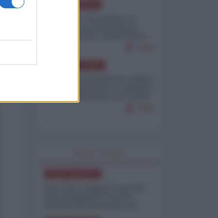
NORD-AMERICA
Il "mistero" dei numeri: il
governo Usa minimizza le
vittime in Iran, mentre fonti
interne...
7646
AMERICA LATINA
Dalla Convertibilità al "grillete
fiscal": l'Argentina si consegna
ai mercati (ancora una volta)
7609
WORLD AFFAIRS
NORD-AMERICA
Iran-USA, scoppia il caso dei
dati manipolati: il nuovo
metodo del Pentagono per
minimizzare le perdite