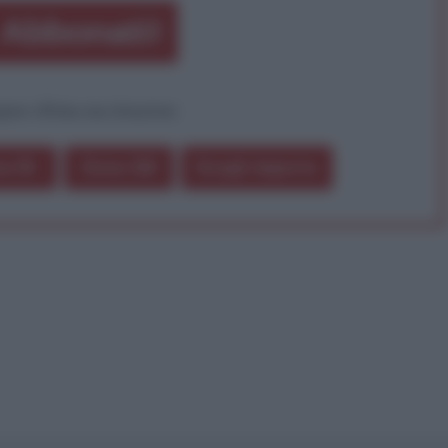
Abbonati!
pure effettua una donazione
a 5€
Dona 15€
Scegli importo