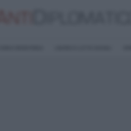
TURA E RESISTENZA
LAVORO E LOTTE SOCIALI
OPI