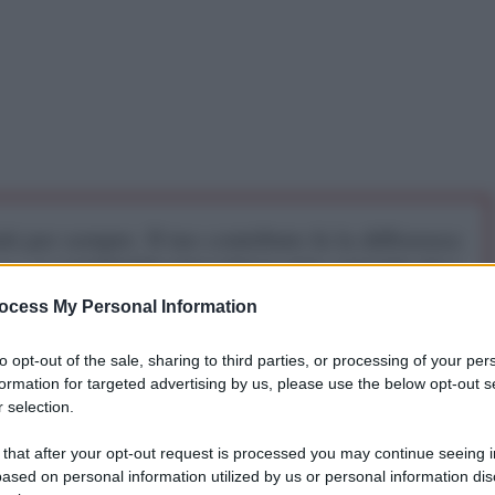
iti per sempre. Il tuo contributo fa la differenza:
mazione. L'ANTIDIPLOMATICO SEI ANCHE TU!
ocess My Personal Information
a 5€
Dona 15€
Scegli importo
to opt-out of the sale, sharing to third parties, or processing of your per
formation for targeted advertising by us, please use the below opt-out s
 selection.
 that after your opt-out request is processed you may continue seeing i
ased on personal information utilized by us or personal information dis
 Street Journal, citando funzionari iraniani e arabi,