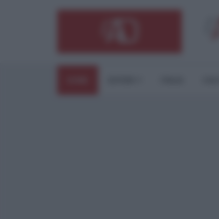
HOME
ESTERI
ITALIA
CUL