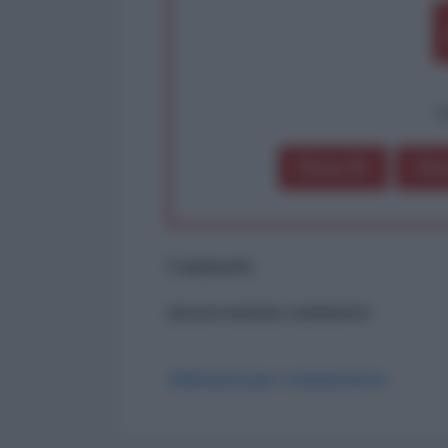
op
Dona 1€
Don
Commenti
ancora nessun commento
Abbonati per commentare