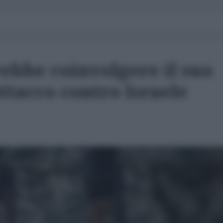
rebbe coinvolgere il suo
attacco contro Israele