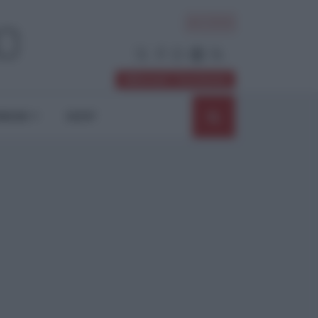
ACCEDI
Abbonati / Sostienici
NIONI
SHOP