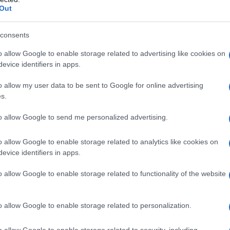
bero essere utilizzati in caso di risposta all’attacco
Out
o dotati di testate più potenti.
consents
_________________________________________
o allow Google to enable storage related to advertising like cookies on
evice identifiers in apps.
O DEL SUPPORTO DI TUTTI
o allow my user data to be sent to Google for online advertising
s.
nea nel sostenere attivamente tutti i progetti di
to allow Google to send me personalized advertising.
o allow Google to enable storage related to analytics like cookies on
ad" - prigioniera palestinese - (Edizioni Q in
evice identifiers in apps.
i) sosterrete i prossimi progetti di "Gazzella"
o allow Google to enable storage related to functionality of the website
dotto/2091/
o allow Google to enable storage related to personalization.
tti. Grazie
o allow Google to enable storage related to security, including