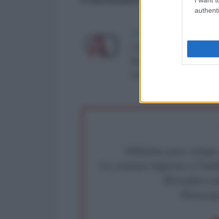
authenti
LA REDAZIONE DE L'ANT
L'AntiDiplomatico è una te
Roma al n° 162/2015 del re
critica: info@lantidiplomat
Abbiamo poco tempo pe
La censura imposta a l'Ant
Rivendica un
Partecip