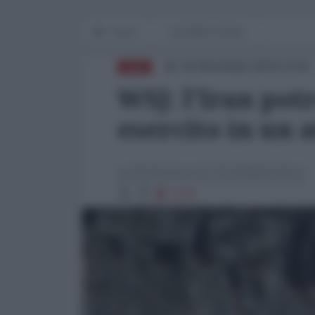
Home
IN PRIMO PIANO
04 Novembre 2024 13:04
ASIA
WSJ: l'Iran pot
esercito in un 
La Redazione de l'AntiDiplomatico
2779