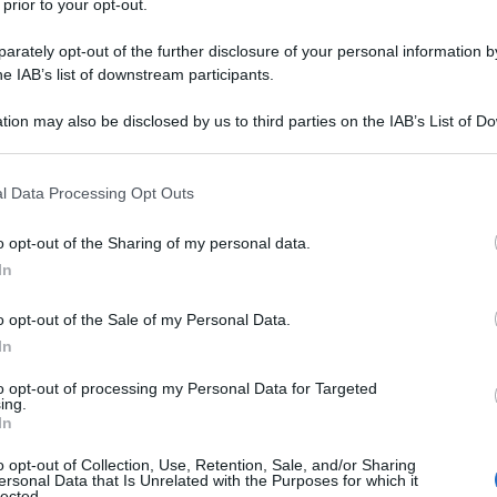
 prior to your opt-out.
cito regolare oltre al Corpo delle Guardie della
rately opt-out of the further disclosure of your personal information by
aumentare la portata di un possibile attacco di
he IAB’s list of downstream participants.
tion may also be disclosed by us to third parties on the IAB’s List of 
 that may further disclose it to other third parties.
 fatto che l'attacco israeliano del 26 ottobre ha
dati e un civile. Questa mossa non significa
 that this website/app uses one or more Google services and may gath
l Data Processing Opt Outs
including but not limited to your visit or usage behaviour. You may click 
rerà le sue truppe, ma piuttosto che l’IRGC non
 to Google and its third-party tags to use your data for below specifi
 le fonti citate dal WSJ.
o opt-out of the Sharing of my personal data.
ogle consent section.
In
lle persone, quindi devono rispondere", ha spiegato un
o opt-out of the Sale of my Personal Data.
nso, l'Iran ha avvertito che ci potrà essere una
In
robabilmente avrà luogo sugli obiettivi militari, e
to opt-out of processing my Personal Data for Targeted
l'ultima volta".
ing.
In
orità iraniane non abbiano intenzione di limitare la
o opt-out of Collection, Use, Retention, Sale, and/or Sharing
ersonal Data that Is Unrelated with the Purposes for which it
ni, come hanno fatto in attacchi precedenti. Allo
lected.