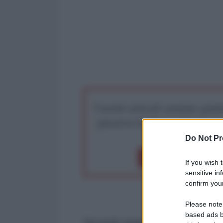
I nostri articoli saranno gratu
preserva la libera infor
Do Not Pr
Dona 1€
Don
If you wish 
sensitive in
confirm your
Please note
based ads b
Secondo quanto
ha riferito
il Wall