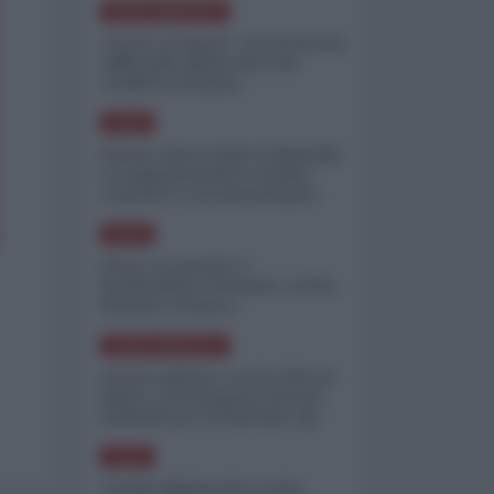
NORD-AMERICA
"Scorte al limite": il retroscena
CNN sulla difesa USA nel
conflitto iraniano
ASIA
Yemen, blocco Bab el-Mandab:
Le superpetroliere saudite
costrette a circumnavigare
l'Africa
ASIA
l'Iran era pronto a
bombardare l'Ucraina, cos'ha
fermato l'attacco
NORD-AMERICA
Guerra all'Iran, scorte USA al
limite: il Pentagono investe
miliardi per ricostituire gli
arsenali
ASIA
Canale diplomatico resta