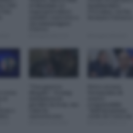
na CNN
el-Mandab: Le
bombardare
a USA
superpetroliere
l'Ucraina, cos'ha
o
saudite costrette a
fermato l'attacc
circumnavigare
l'Africa
09:00
04 Agosto 2026 12:30
04 Agosto 2026 09:30
"Una guerra
Petro accusa
 resta
illegale": Trump
Netanyahu di
 si
minimizza le
essere
perdite in Iran, ma
responsabile
Iran e
i dati lo
"dell'invasione
dita
smentiscono
civile di Ceuta da
parte dei
08:00
03 Agosto 2026 08:00
02 Agosto 2026 15:15
marocchini"