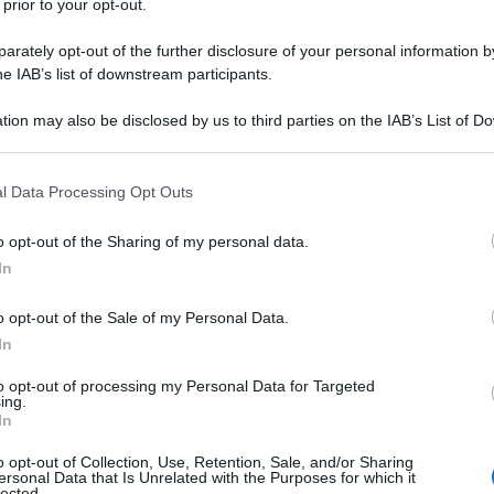
 prior to your opt-out.
 e Balochistan, e alla morte di sette persone non
rately opt-out of the further disclosure of your personal information by
ell'Iran ha chiesto spiegazioni immediate alle
he IAB’s list of downstream participants.
tion may also be disclosed by us to third parties on the IAB’s List of 
 that may further disclose it to other third parties.
 in una conversazione con l’agenzia di stampa IRIB,
ttacchi sferrati questa mattina dal Pakistan contro
 that this website/app uses one or more Google services and may gath
l Data Processing Opt Outs
including but not limited to your visit or usage behaviour. You may click 
to che la Repubblica islamica dell'Iran esorta le
 to Google and its third-party tags to use your data for below specifi
ediatamente spiegazioni sull'accaduto.
o opt-out of the Sharing of my personal data.
ogle consent section.
In
IDIPLOMATICO
o opt-out of the Sale of my Personal Data.
In
stata registrata in data 08/09/2015 presso il Tribunale civile di
gistro di stampa. Per ogni informazione, richiesta, consiglio e
to opt-out of processing my Personal Data for Targeted
ing.
ico.it
In
o opt-out of Collection, Use, Retention, Sale, and/or Sharing
ersonal Data that Is Unrelated with the Purposes for which it
lected.