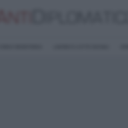
TURA E RESISTENZA
LAVORO E LOTTE SOCIALI
OPI