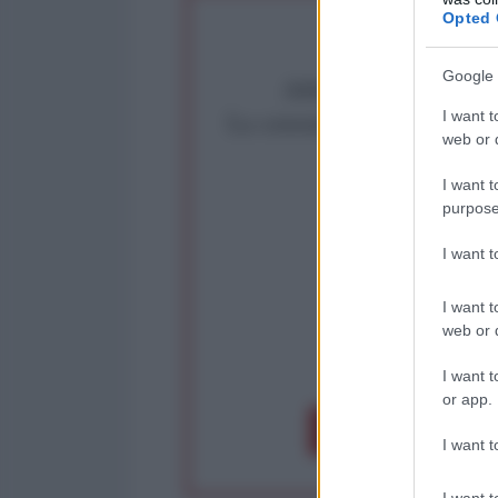
Opted 
Google 
Abbiamo poco tempo pe
La censura imposta a l'Ant
I want t
web or d
Rivendica un
Partecip
I want t
purpose
I want 
I want t
web or d
op
I want t
or app.
Dona 1€
Don
I want t
I want t