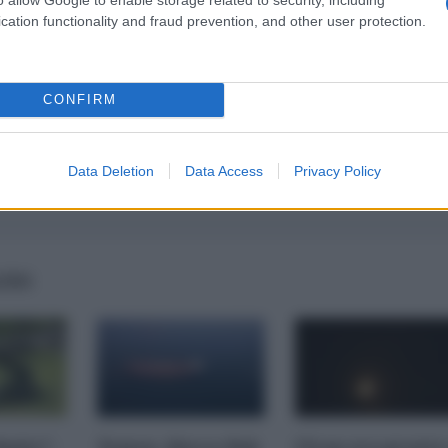
cation functionality and fraud prevention, and other user protection.
CONFIRM
Data Deletion
Data Access
Privacy Policy
AIRS
imite":
Yemen, blocco Bab
l'Iran era pronto