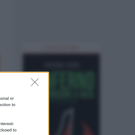
IL LIBRO DEL MESE
sonal or
ection to
nterest-
closed to