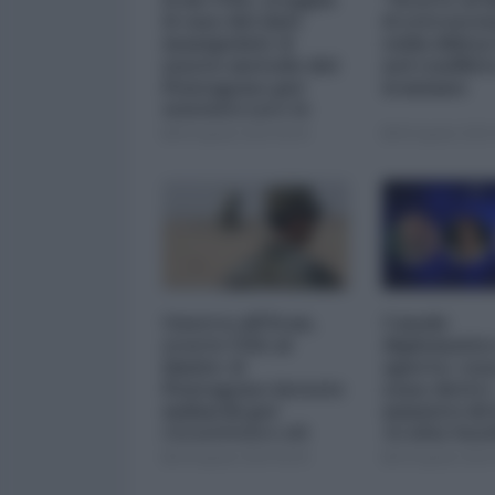
il caso dei dati
il retrosce
manipolati: il
sulla difes
nuovo metodo del
nel conflitt
Pentagono per
iraniano
minimizzare le
perdite
05 Agosto 2026 09:00
05 Agosto 2026 
Guerra all'Iran,
Canale
scorte USA al
diplomatico
limite: il
aperto: cosa
Pentagono investe
sono detti i
miliardi per
ministri di 
ricostituire gli
Arabia Sau
arsenali
04 Agosto 2026 09:00
03 Agosto 2026 