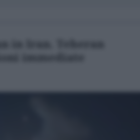
n in Iran. Teheran
ioni immediate