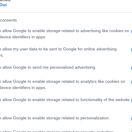
Out
ATTENZIONE!
consents
r reagire alla dittatura degli algoritmi.
iDiplomatico lede un tuo diritto fondamentale.
o allow Google to enable storage related to advertising like cookies on
evice identifiers in apps.
a vera informazione pluralista.
a alla nostra Lunga Marcia.
o allow my user data to be sent to Google for online advertising
s.
to allow Google to send me personalized advertising.
Abbonati!
o allow Google to enable storage related to analytics like cookies on
evice identifiers in apps.
pure effettua una donazione
o allow Google to enable storage related to functionality of the website
a 5€
Dona 15€
Scegli importo
o allow Google to enable storage related to personalization.
o allow Google to enable storage related to security, including