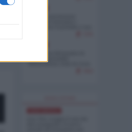
EUROPA
Mosca: le esercitazioni
nucleari di Germania e
Francia sono il preludio a una
guerra contro la Russia
7375
EUROPA
Petro accusa Netanyahu di
essere responsabile
"dell'invasione civile di Ceuta
da parte dei marocchini"
7053
WORLD AFFAIRS
NORD-AMERICA
Iran-USA, scoppia il caso dei
dati manipolati: il nuovo
metodo del Pentagono per
 a