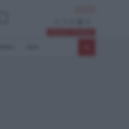
ACCEDI
Abbonati / Sostienici
NIONI
SHOP