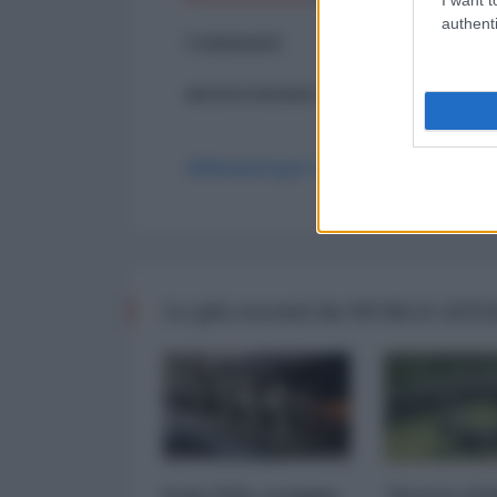
authenti
Commenti
ancora nessun commento
Abbonati per commentare
Le più recenti da WORLD AFF
Iran-USA, scoppia
"Scorte al l