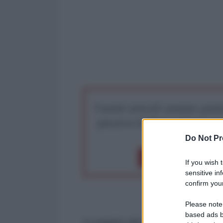
I nostri articoli saranno gratu
preserva la libera infor
Do Not Pr
Dona 1€
Don
If you wish 
sensitive in
confirm your
Please note
based ads b
In seguito all'esplosione in un vil