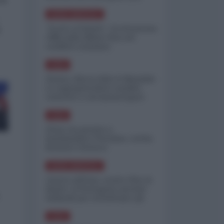
minimizzare le perdite
NORD-AMERICA
"Scorte al limite": il retroscena
o
CNN sulla difesa USA nel
conflitto iraniano
ASIA
Yemen, blocco Bab el-Mandab:
Le superpetroliere saudite
costrette a circumnavigare
l'Africa
ASIA
l'Iran era pronto a
bombardare l'Ucraina, cos'ha
fermato l'attacco
NORD-AMERICA
Guerra all'Iran, scorte USA al
limite: il Pentagono investe
miliardi per ricostituire gli
arsenali
ASIA