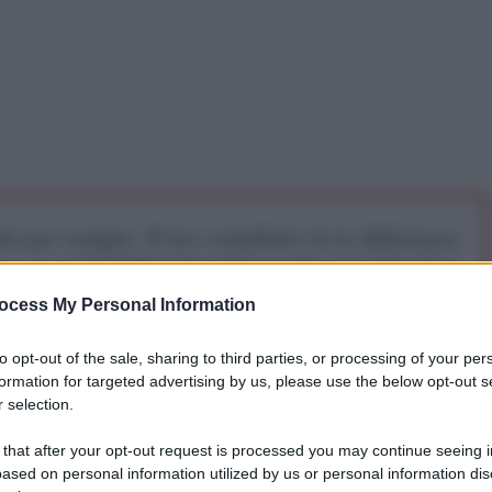
iti per sempre. Il tuo contributo fa la differenza:
mazione. L'ANTIDIPLOMATICO SEI ANCHE TU!
ocess My Personal Information
a 5€
Dona 15€
Scegli importo
to opt-out of the sale, sharing to third parties, or processing of your per
formation for targeted advertising by us, please use the below opt-out s
 selection.
 that after your opt-out request is processed you may continue seeing i
ased on personal information utilized by us or personal information dis
laggio di confine vicino a Saravan, nella provincia