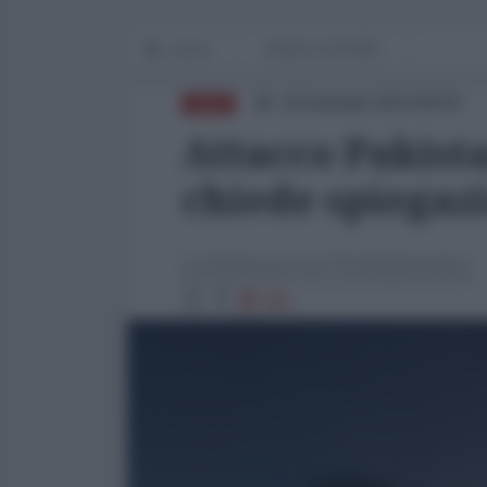
Home
WORLD AFFAIRS
18 Gennaio 2024 08:56
ASIA
Attacco Pakista
chiede spiegaz
La Redazione de l'AntiDiplomatico
895